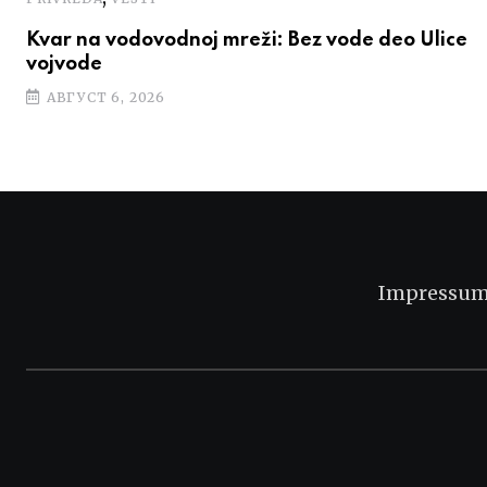
Kvar na vodovodnoj mreži: Bez vode deo Ulice
vojvode
АВГУСТ 6, 2026
Impressu