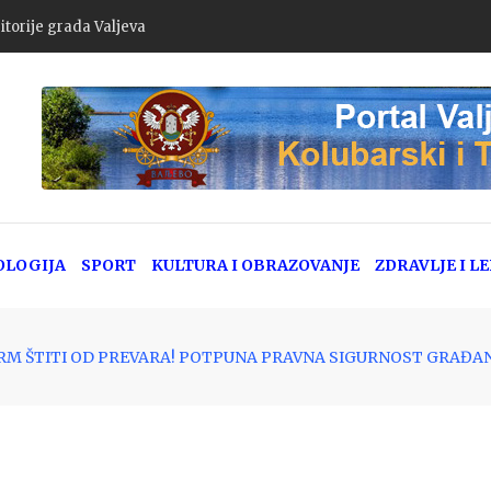
itorije grada Valjeva
OLOGIJA
SPORT
KULTURA I OBRAZOVANJE
ZDRAVLJE I L
RM ŠTITI OD PREVARA! POTPUNA PRAVNA SIGURNOST GRAĐA