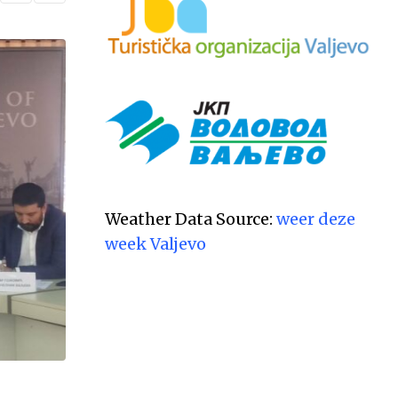
VESTI
Večeras počinju 39. Tešnjarske večeri – 
postaje centar
АВГУСТ 6, 2026
Weather Data Source:
weer deze
week Valjevo