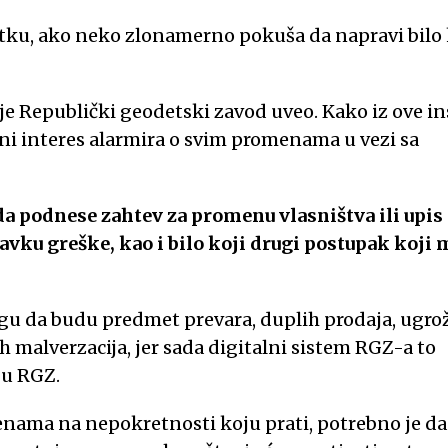
nutku, ako neko zlonamerno pokuša da napravi bilo
 je Republički geodetski zavod uveo. Kako iz ove in
ravni interes alarmira o svim promenama u vezi sa
da podnese zahtev za promenu vlasništva ili upis
ravku greške, kao i bilo koji drugi postupak koji
gu da budu predmet prevara, duplih prodaja, ugro
 malverzacija, jer sada digitalni sistem RGZ-a to
 u RGZ.
menama na nepokretnosti koju prati, potrebno je d