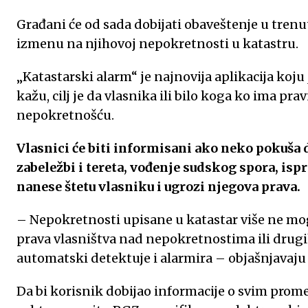
o
g
A
e
d
Građani će od sada dobijati obaveštenje u tre
izmenu na njihovoj nepokretnosti u katastru.
o
e
p
r
I
„Katastarski alarm“ je najnovija aplikacija koju
k
p
n
kažu, cilj je da vlasnika ili bilo koga ko ima p
nepokretnošću.
Vlasnici će biti informisani ako neko pokuša 
zabeležbi i tereta, vođenje sudskog spora, isp
nanese štetu vlasniku i ugrozi njegova prava.
– Nepokretnosti upisane u katastar više ne mo
prava vlasništva nad nepokretnostima ili drugih
automatski detektuje i alarmira – objašnjavaju
Da bi korisnik dobijao informacije o svim pro