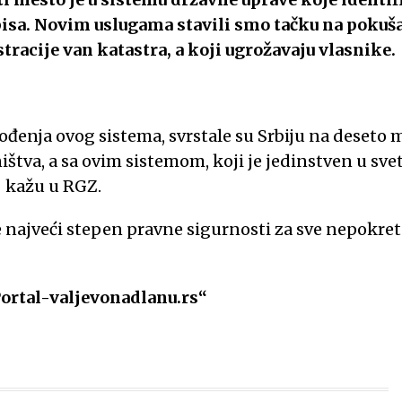
pisa. Novim uslugama stavili smo tačku na pokuš
racije van katastra, a koji ugrožavaju vlasnike.
đenja ovog sistema, svrstale su Srbiju na deseto 
ištva, a sa ovim sistemom, koji je jedinstven u svet
 – kažu u RGZ.
 najveći stepen pravne sigurnosti za sve nepokre
Portal-valjevonadlanu.rs“