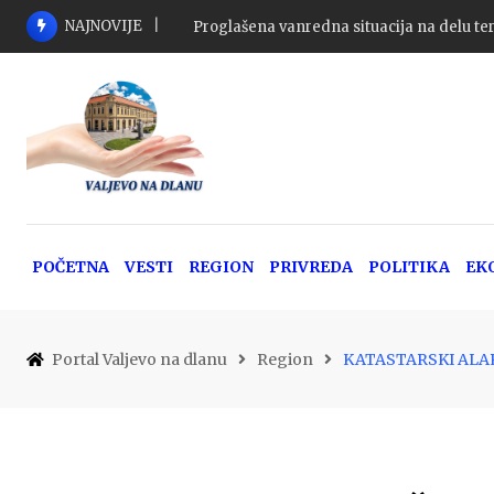
Skip
NAJNOVIJE
Proglašena vanredna situacija na delu ter
to
content
POČETNA
VESTI
REGION
PRIVREDA
POLITIKA
EK
Portal Valjevo na dlanu
Region
KATASTARSKI ALA