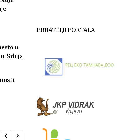
aje
PRIJATELJI PORTALA
mesto u
u, Srbija
tnosti