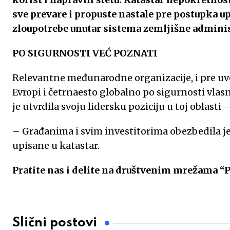
sve prevare i propuste nastale pre postupka u
zloupotrebe unutar sistema zemljišne administ
PO SIGURNOSTI VEĆ POZNATI
Relevantne međunarodne organizacije, i pre uvo
Evropi i četrnaesto globalno po sigurnosti vlasn
je utvrdila svoju lidersku poziciju u toj oblasti
– Građanima i svim investitorima obezbedila je
upisane u katastar.
Pratite nas i delite na društvenim mrežama “
Slični postovi