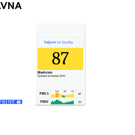
AVNA
Valjevo
Air Quality.
87
Moderate
Updated on Sunday 13:00
PM2.5
87
PRINT 🖨
PM10
30
NO2
11
SO2
7
CO
6
Temp.
6