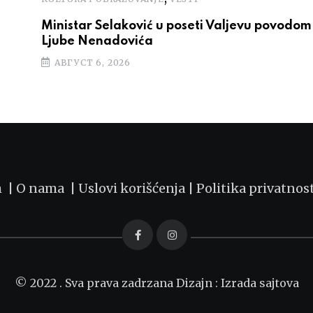
Ministar Selaković u poseti Valjevu povodom 
Ljube Nenadovića
АВГУСТ 6, 2026
m |
O nama
|
Uslovi korišćenja
|
Politika privatnos
© 2022 . Sva prava zadrzana Dizajn :
Izrada sajtova