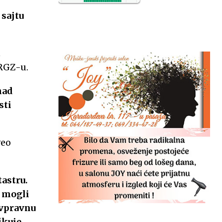
NO2
11
 sajtu
SO2
7
CO
6
t
Temp.
6
 RGZ-u.
nad
sti
veo
tastru.
o mogli
ivpravnu
ikuje