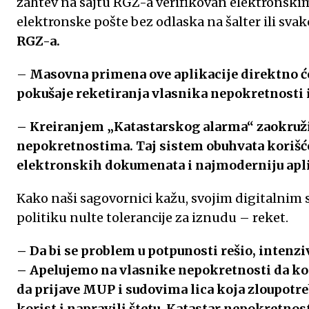
zahtev na sajtu RGZ-a verifikovan elektronskim
elektronske pošte bez odlaska na šalter ili sv
RGZ-a.
–
Masovna primena ove aplikacije direktno će
pokušaje reketiranja vlasnika nepokretnosti 
– Kreiranjem „Katastarskog alarma“ zaokružil
nepokretnostima. Taj sistem obuhvata korišćen
elektronskih dokumenata i najmoderniju apli
Kako naši sagovornici kažu, svojim digitalnim 
politiku nulte tolerancije za iznudu – reket.
– Da bi se problem u potpunosti rešio, intenz
– Apelujemo na vlasnike nepokretnosti da ko
da prijave MUP i sudovima lica koja zloupotre
korist i napravili štetu. Katastar nepokretnos