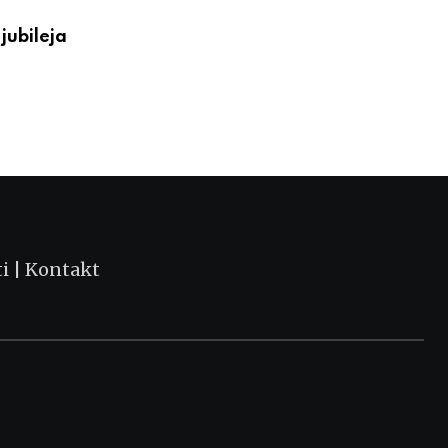
jubileja
ti
|
Kontakt