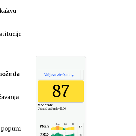
 kakvu
stitucije
 može da
Valjevo
Air Quality.
87
žavanja
Moderate
Updated on Sunday 13:00
PM2.5
a popuni
87
PM10
30