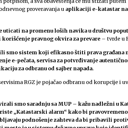
 potpisom, a sva obaveštenja će mu stizati putem
akodnevnog proveravanja u
aplikaciji e-katastar na
 uticati na promenu loših navika u društvu popu
i korišćenje pravnog okvira za prevare
– tvrde u
i smo sistem koji efikasno štiti prava građana 
je e-pečata, servisa za potvrđivanje autentično
kaciju za odbranu od sajber napada.
servisima RGZ je pojačao odbranu od korupcije i u
ivirali smo saradnju sa MUP – kažu nadležni u Ka
riste „Katastarski alarm“ kako bi pravovremen
bljavaju podnošenje zahteva da bi pribavili prot
ti mesto je u sistemu državne uprave koje identif