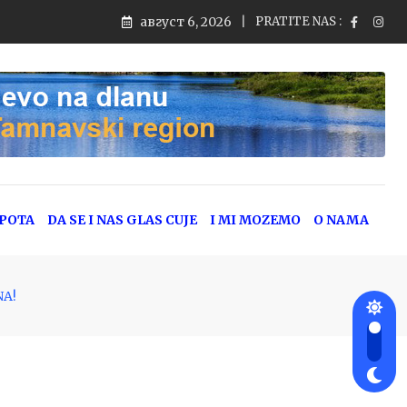
август 6, 2026
PRATITE NAS :
EPOTA
DA SE I NAS GLAS CUJE
I MI MOZEMO
O NAMA
NA!