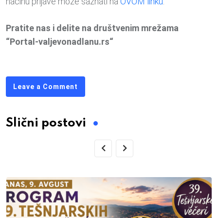
načinu prijave može saznati na
OVOM linku
.
Pratite nas i delite na društvenim mrežama
“Portal-valjevonadlanu.rs“
Leave a Comment
Slični postovi