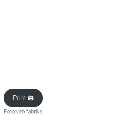
Print 🖨
Foto:veb fabrika