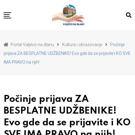
Skip
to
content
POČETNA
VESTI
REGION
Portal Valjevo na dlanu
Kultura i obrazovanje
Počinje
PRIVREDA
POLITIKA
prijava ZA BESPLATNE UDŽBENIKE! Evo gde da se prijavite i KO SVE
EKOLOGIJA
SPORT
IMA PRAVO na njih!
KULTURA I OBRAZOVANJE
ZDRAVLJE I LEPOTA
DA SE I NAS GLAS CUJE
I MI MOZEMO
O NAMA
Počinje prijava ZA
BESPLATNE UDŽBENIKE!
Evo gde da se prijavite i KO
SVE IMA PRAVO na njih!