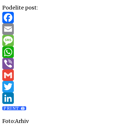
Podelite post:
Facebook
Email
Message
WhatsApp
Viber
Gmail
Twitter
PRINT 🖨
LinkedIn
Foto:Arhiv