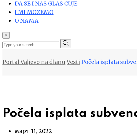
DA SE I NAS GLAS CUJE
I MI MOZEMO
O NAMA
×
Portal Valjevo na dlanu
Vesti
Počela isplata subv
Počela isplata subven
март 11, 2022