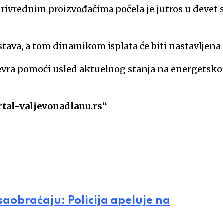
rivrednim proizvođačima počela je jutros u devet 
stava, a tom dinamikom isplata će biti nastavljen
vra pomoći usled aktuelnog stanja na energetskom 
rtal-valjevonadlanu.rs“
saobraćaju: Policija apeluje na