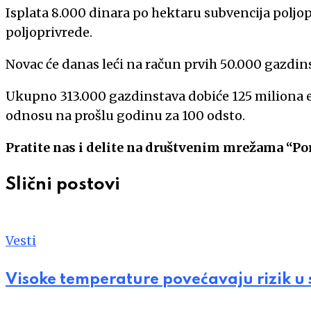
Isplata 8.000 dinara po hektaru subvencija poljop
poljoprivrede.
Novac će danas leći na račun prvih 50.000 gazdin
Ukupno 313.000 gazdinstava dobiće 125 miliona e
odnosu na prošlu godinu za 100 odsto.
Pratite nas i delite na društvenim mrežama “Po
Slični postovi
Vesti
Visoke temperature povećavaju rizik u 