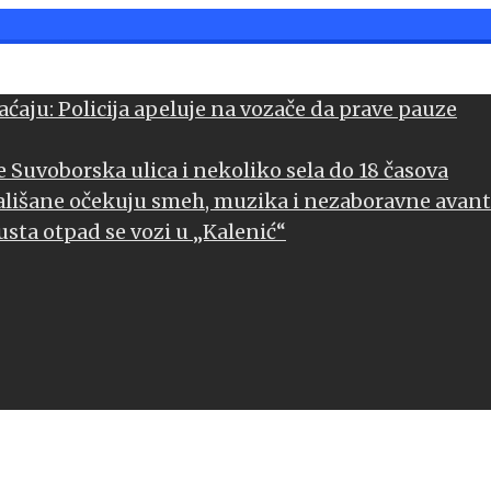
ćaju: Policija apeluje na vozače da prave pauze
 Suvoborska ulica i nekoliko sela do 18 časova
ališane očekuju smeh, muzika i nezaboravne avan
sta otpad se vozi u „Kalenić“