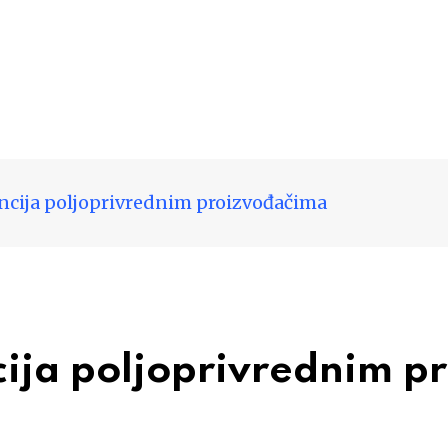
encija poljoprivrednim proizvođačima
cija poljoprivrednim 