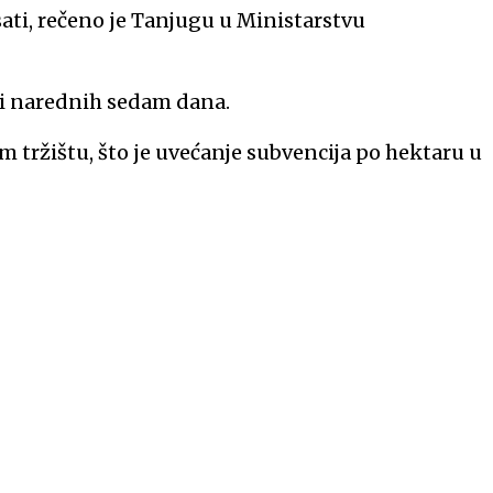
sati, rečeno je Tanjugu u Ministarstvu
a i narednih sedam dana.
tržištu, što je uvećanje subvencija po hektaru u