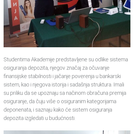
Studentima Akademije predstavljene su odlike sistema
osiguranja depozita, njegov značaj za očuvanje
finansijske stabilnosti i jačanje poverenja u bankarski
sistem, kao i njegova istorija i sadašnja struktura. Imali
su priliku da se upoznaju sa načinom obračuna premija
osiguranje, da čuju više o osiguranim kategorijama
deponenata, i saznaju kako će sistem osiguranja
depozita izgledati u budućnosti.