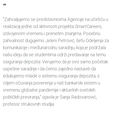
“
“Zahvaljujemo se predstavnicima Agencije na učešću u
realizaciji jedne od aktivnosti projekta
SmartCareers
,
izdvojenom vremenu i prenetim znanjima. Posebnu
zahvalnost dugujemo Jeleni Petrović, šefu Odeljenja za
komunikacije i međunarodnu saradnju, koja je podržala
našu ideju da se studentima održi predavanje na temu
osiguranja depozita. Verujemo da je ovo samo početak
uspešne saradnje i da ćemo zajedno nastaviti da
edukujemo mlade o sistemu osiguranja depozita, s
ciljem očuvanja poverenja u naš bankarski sistem u
vremenu globalne pandemije i aktuelnih svetskih
političkih previranja,“ izjavila je Sanja Radovanović,
profesor strukovnih studija.