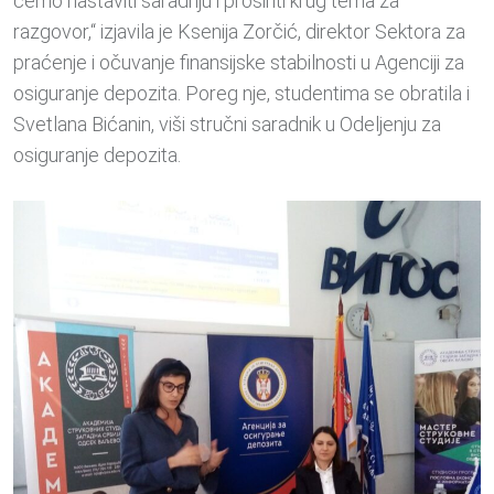
ćemo nastaviti saradnju i proširiti krug tema za
razgovor,“ izjavila je Ksenija Zorčić, direktor Sektora za
praćenje i očuvanje finansijske stabilnosti u Agenciji za
osiguranje depozita. Poreg nje, studentima se obratila i
Svetlana Bićanin, viši stručni saradnik u Odeljenju za
osiguranje depozita.