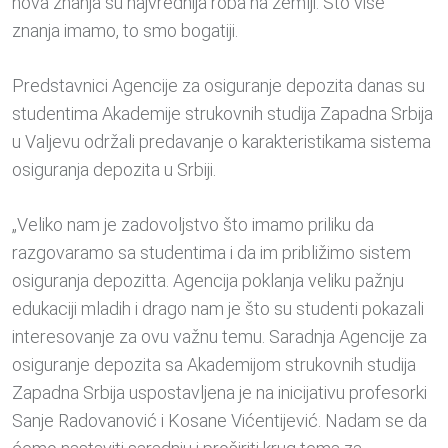
nova znanja su najvrednija roba na zemlji. Što više
znanja imamo, to smo bogatiji.
Predstavnici Agencije za osiguranje depozita danas su
studentima Akademije strukovnih studija Zapadna Srbija
u Valjevu održali predavanje o karakteristikama sistema
osiguranja depozita u Srbiji.
„Veliko nam je zadovoljstvo što imamo priliku da
razgovaramo sa studentima i da im približimo sistem
osiguranja depozitta. Agencija poklanja veliku pažnju
edukaciji mladih i drago nam je što su studenti pokazali
interesovanje za ovu važnu temu. Saradnja Agencije za
osiguranje depozita sa Akademijom strukovnih studija
Zapadna Srbija uspostavljena je na inicijativu profesorki
Sanje Radovanović i Kosane Vićentijević. Nadam se da