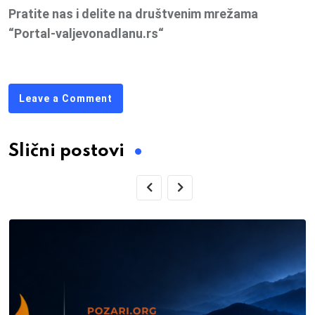
Pratite nas i delite na društvenim mrežama
“Portal-valjevonadlanu.rs“
Leave a Comment
Slični postovi