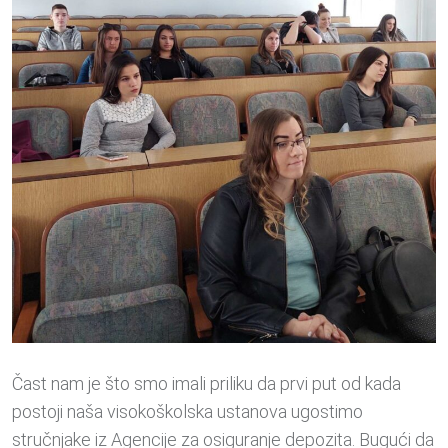
Čast nam je što smo imali priliku da prvi put od kada
postoji naša visokoškolska ustanova ugostimo
stručnjake iz Agencije za osiguranje depozita. Bugući da