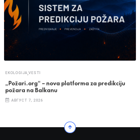
,
EKOLOGIJA
VESTI
„Požari.org“ – nova platforma za predikciju
požara na Balkanu
АВГУСТ 7, 2026