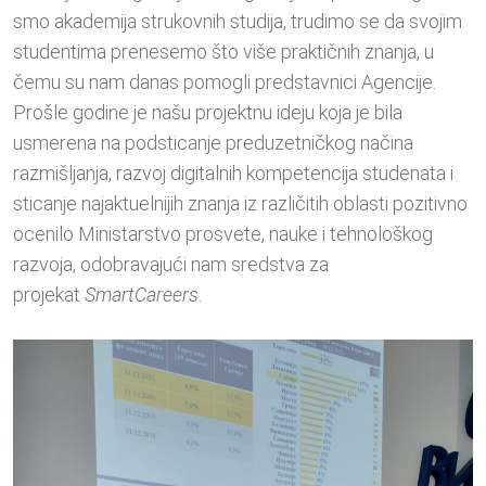
smo akademija strukovnih studija, trudimo se da svojim
studentima prenesemo što više praktičnih znanja, u
čemu su nam danas pomogli predstavnici Agencije.
Prošle godine je našu projektnu ideju koja je bila
usmerena na podsticanje preduzetničkog načina
razmišljanja, razvoj digitalnih kompetencija studenata i
sticanje najaktuelnijih znanja iz različitih oblasti pozitivno
ocenilo Ministarstvo prosvete, nauke i tehnološkog
razvoja, odobravajući nam sredstva za
projekat
SmartCareers
.