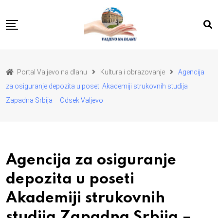
Skip
to
content
POČETNA
VESTI
REGION
Portal Valjevo na dlanu
Kultura i obrazovanje
Agencija
PRIVREDA
POLITIKA
za osiguranje depozita u poseti Akademiji strukovnih studija
EKOLOGIJA
SPORT
Zapadna Srbija – Odsek Valjevo
KULTURA I OBRAZOVANJE
ZDRAVLJE I LEPOTA
DA SE I NAS GLAS CUJE
I MI MOZEMO
O NAMA
Agencija za osiguranje
depozita u poseti
Akademiji strukovnih
studija Zapadna Srbija –