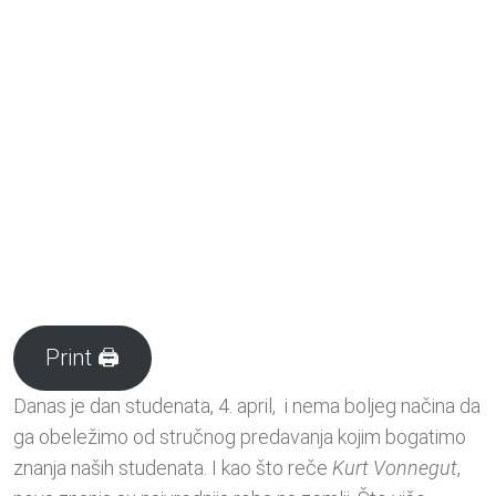
Print 🖨
Danas je dan studenata, 4. april, i nema boljeg načina da
ga obeležimo od stručnog predavanja kojim bogatimo
znanja naših studenata. I kao što reče
Kurt Vonnegut
,