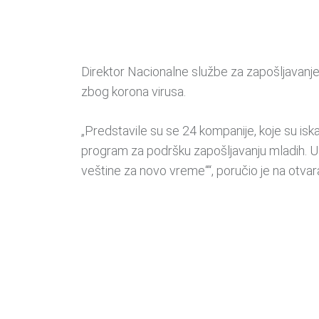
Direktor Nacionalne službe za zapošljavanje
zbog korona virusa.
„Predstavile su se 24 kompanije, koje su isk
program za podršku zapošljavanju mladih. U 
veštine za novo vreme““, poručio je na otvar