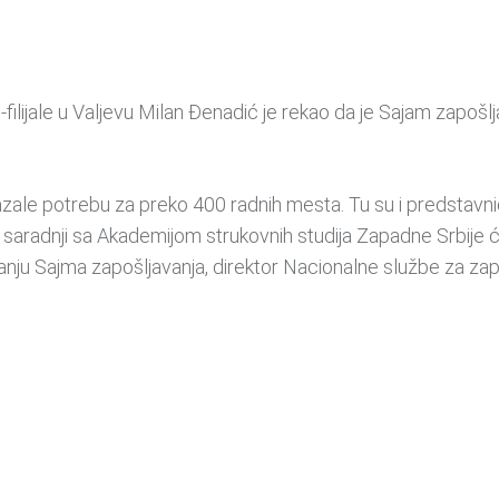
-filijale u Valjevu Milan Đenadić je rekao da je Sajam zapo
azale potrebu za preko 400 radnih mesta. Tu su i predstavni
saradnji sa Akademijom strukovnih studija Zapadne Srbije će
anju Sajma zapošljavanja, direktor Nacionalne službe za zapoš