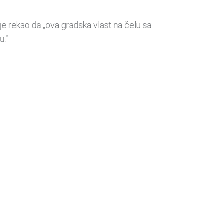
 je rekao da „ova gradska vlast na čelu sa
u.“