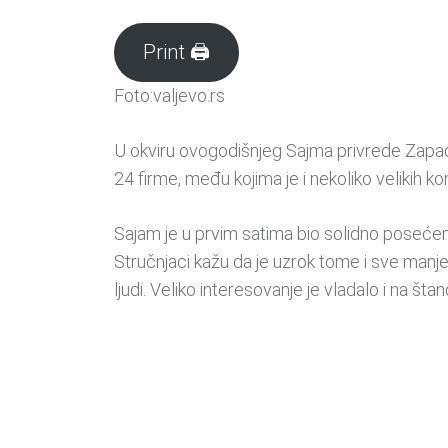
Print 🖨
Foto:valjevo.rs
U okviru ovogodišnjeg Sajma privrede Zapad
24 firme, među kojima je i nekoliko velikih ko
Sajam je u prvim satima bio solidno posećen,
Stručnjaci kažu da je uzrok tome i sve manje
ljudi. Veliko interesovanje je vladalo i na š