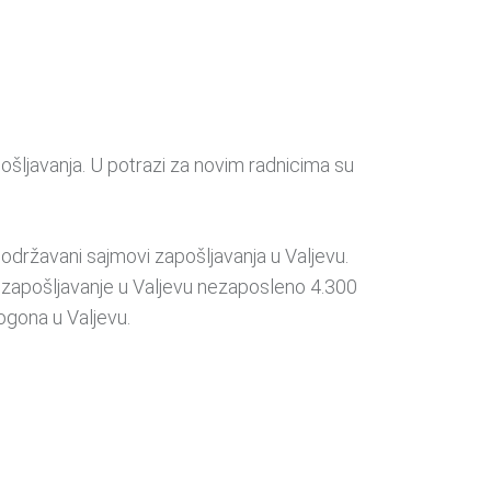
ljavanja. U potrazi za novim radnicima su
 održavani sajmovi zapošljavanja u Valjevu.
za zapošljavanje u Valjevu nezaposleno 4.300
pogona u Valjevu.