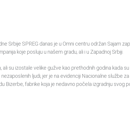
ne Srbije SPREG danas je u Omni centru održan Sajam zapoš
mpanija koje posluju u našem gradu, ali i u Zapadnoj Srbiji.
 ali su izostale velike gužve kao prethodnih godina kada su
 nezaposlenih ljudi, jer je na evidenciji Nacionalne službe 
tandu Bizerbe, fabrike koja je nedavno počela izgradnju svog 