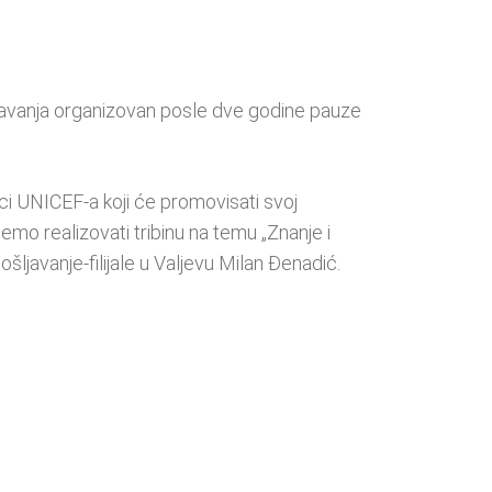
šljavanja organizovan posle dve godine pauze
ci UNICEF-a koji će promovisati svoj
mo realizovati tribinu na temu „Znanje i
ljavanje-filijale u Valjevu Milan Đenadić.