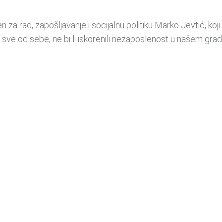
a rad, zapošljavanje i socijalnu politiku Marko Jevtić, koji
e od sebe, ne bi li iskorenili nezaposlenost u našem grad