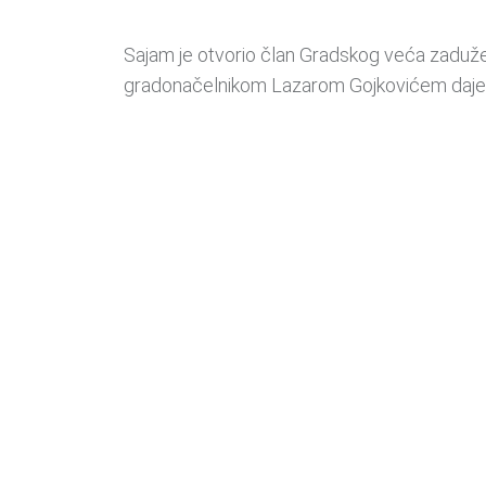
Sajam je otvorio član Gradskog veća zadužen z
gradonačelnikom Lazarom Gojkovićem daje sv