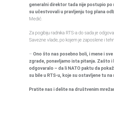
generalni direktor tada nije postupio po 
su učestvovali u pravljenju tog plana od
Medić.
Za pogibiju radnika RTS-a do sada je odgov
Savezne vlade, po kojem je zaposlene i tehni
–
Ono što nas posebno boli, i mene i sve
zgrade, ponavljamo ista pitanja. Zašto i
odgovaralo – da li NATO paktu da pokaže
su bile u RTS-u, koje su ostavljene tu na
Pratite nas i delite na društvenim mrež