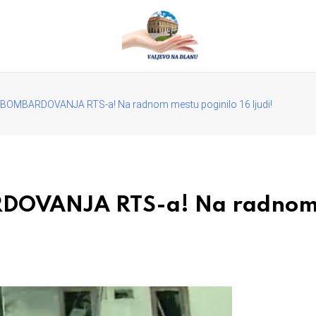
BOMBARDOVANJA RTS-a! Na radnom mestu poginilo 16 ljudi!
OVANJA RTS-a! Na radnom m