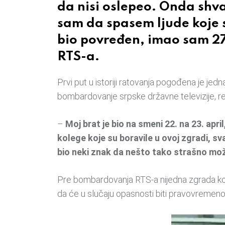
da nisi oslepeo. Onda shva
sam da spasem ljude koje 
bio povređen, imao sam 27,
RTS-a.
Prvi put u istoriji ratovanja pogođena je jed
bombardovanje srpske državne televizije, rek
–
Moj brat je bio na smeni 22. na 23. apr
kolege koje su boravile u ovoj zgradi, s
bio neki znak da nešto tako strašno mo
Pre bombardovanja RTS-a nijedna zgrada koja
da će u slučaju opasnosti biti pravovremeno