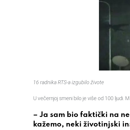
16 radnika RTS-a izgubilo živote
U večernjoj smeni bilo je više od 100 ljudi. 
– Ja sam bio faktički na n
kažemo, neki životinjski in