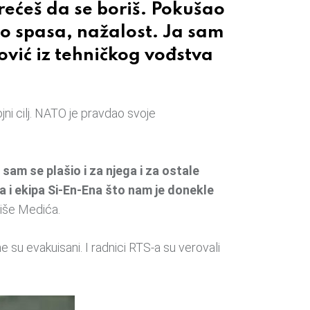
krećeš da se boriš. Pokušao
o spasa, nažalost. Ja sam
ović iz tehničkog vođstva
jni cilj. NATO je pravdao svoje
sam se plašio i za njega i za ostale
a i ekipa Si-En-Ena što nam je donekle
niše Medića.
su evakuisani. I radnici RTS-a su verovali