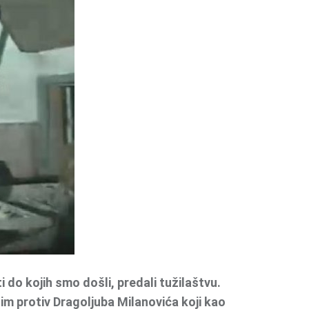
i do kojih smo došli, predali tužilaštvu.
im protiv Dragoljuba Milanovića koji kao