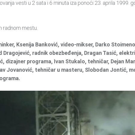
nja vesti u 2 sata i 6 minuta iza ponoći 23. aprila 1999. 
svom radnom mestu.
minker, Ksenija Banković, video-mikser, Darko Stoimeno
d Dragojević, radnik obezbeđenja, Dragan Tasić, elektr
ić, dizajner programa, Ivan Stukalo, tehničar, Dejan Ma
av Jovanović, tehničar u masteru, Slobodan Jontić, mo
programa.