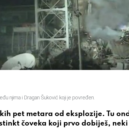
Među njima i Dragan Šuković koji je povređen.
ekih pet metara od eksplozije. Tu on
stinkt čoveka koji prvo dobiješ, neki