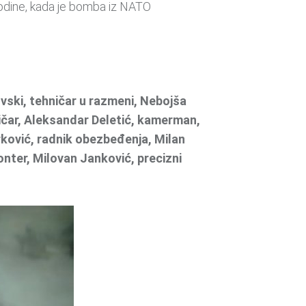
godine, kada je bomba iz NATO
vski, tehničar u razmeni, Nebojša
ičar, Aleksandar Deletić, kamerman,
rković, radnik obezbeđenja, Milan
nter, Milovan Janković, precizni