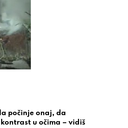
da počinje onaj, da
 kontrast u očima – vidiš