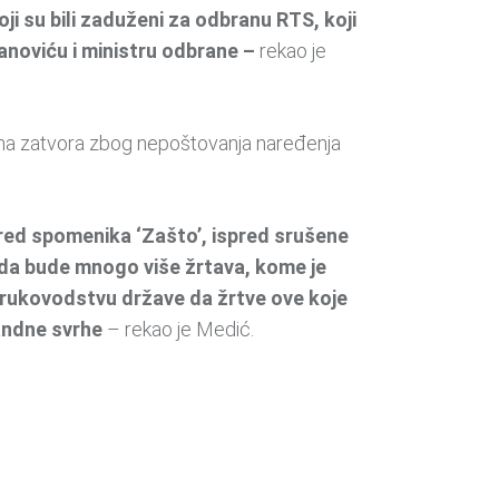
ji su bili zaduženi za odbranu RTS, koji
lanoviću i ministru odbrane –
rekao je
dina zatvora zbog nepoštovanja naređenja
pred spomenika ‘Zašto’, ispred srušene
e da bude mnogo više žrtava, kome je
m rukovodstvu države da žrtve ove koje
gandne svrhe
– rekao je Medić.