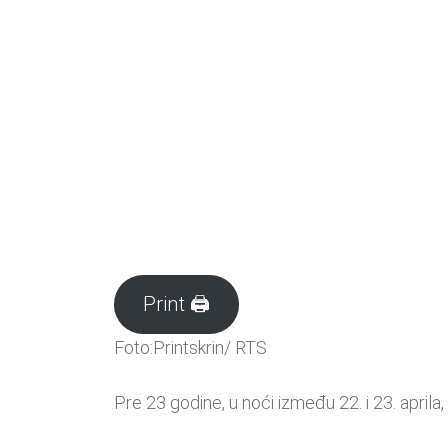
Print 🖨
Foto:Printskrin/ RTS
Pre 23 godine, u noći između 22. i 23. april