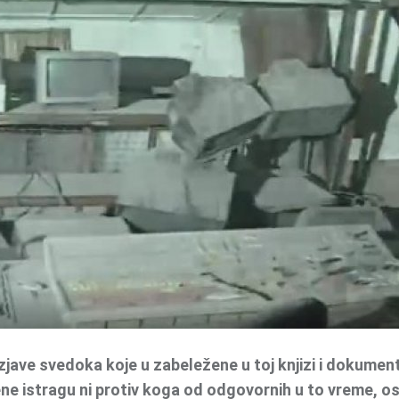
izjave svedoka koje u zabeležene u toj knjizi i dokument
ne istragu ni protiv koga od odgovornih u to vreme, os