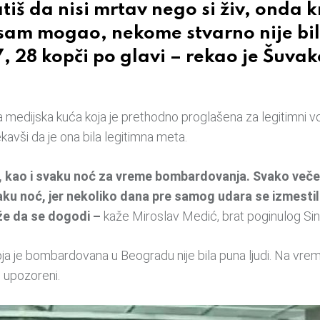
tiš da nisi mrtav nego si živ, onda 
sam mogao, nekome stvarno nije bil
 28 kopči po glavi – rekao je Šuvak
na medijska kuća koja je prethodno proglašena za legitimni vo
avši da je ona bila legitimna meta.
il, kao i svaku noć za vreme bombardovanja. Svako veče 
vaku noć, jer nekoliko dana pre samog udara se izmestil
že da se dogodi –
kaže Miroslav Medić, brat poginulog Si
 je bombardovana u Beogradu nije bila puna ljudi. Na vreme 
 upozoreni.