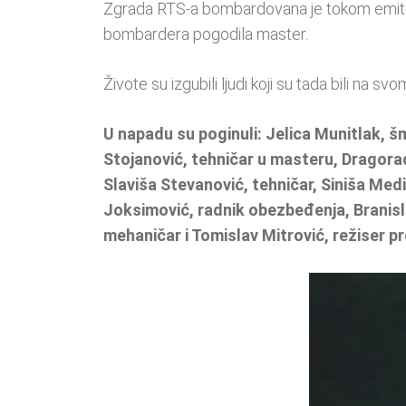
Zgrada RTS-a bombardovana je tokom emitova
bombardera pogodila master.
Živote su izgubili ljudi koji su tada bili na 
U napadu su poginuli: Jelica Munitlak, š
Stojanović, tehničar u masteru, Dragora
Slaviša Stevanović, tehničar, Siniša Med
Joksimović, radnik obezbeđenja, Branisl
mehaničar i Tomislav Mitrović, režiser 