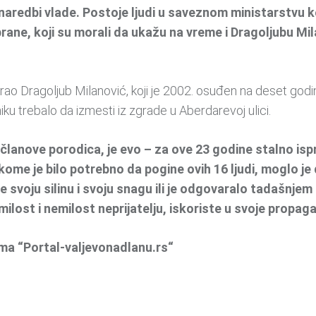
naredbi vlade. Postoje ljudi u saveznom ministarstvu ko
brane, koji su morali da ukažu na vreme i Dragoljubu Mi
arao Dragoljub Milanović, koji je 2002. osuđen na deset go
ku trebalo da izmesti iz zgrade u Aberdarevoj ulici.
 članove porodica, je evo – za ove 23 godine stalno is
 kome je bilo potrebno da pogine ovih 16 ljudi, moglo j
 svoju silinu i svoju snagu ili je odgovaralo tadašnje
 milost i nemilost neprijatelju, iskoriste u svoje propa
ama “Portal-valjevonadlanu.rs“