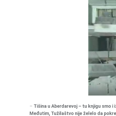
–
Tišina u Aberdarevoj – tu knjigu smo i 
Međutim, Tužilaštvo nije želelo da pokre