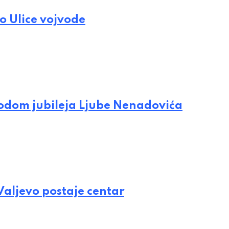
o Ulice vojvode
vodom jubileja Ljube Nenadovića
 Valjevo postaje centar