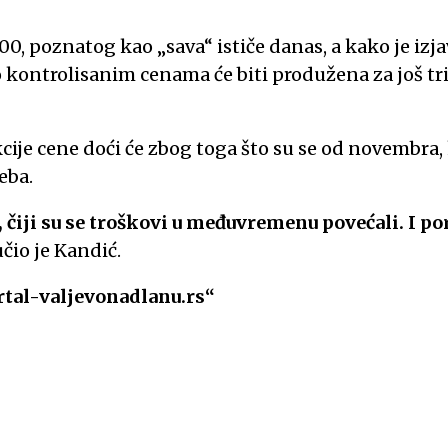
0, poznatog kao „sava“ ističe danas, a kako je izj
 kontrolisanim cenama će biti produžena za još tri
ije cene doći će zbog toga što su se od novembra,
eba.
čiji su se troškovi u međuvremenu povećali. I por
čio je Kandić.
rtal-valjevonadlanu.rs“