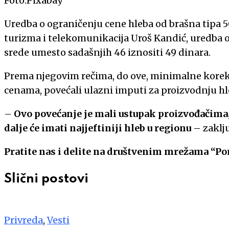
Foto:Pixabay
Uredba o ograničenju cene hleba od brašna tipa 50
turizma i telekomunikacija Uroš Kandić, uredba o
srede umesto sadašnjih 46 iznositi 49 dinara.
Prema njegovim rečima, do ove, minimalne korekc
cenama, povećali ulazni imputi za proizvodnju hl
–
Ovo povećanje je mali ustupak proizvođačima, 
dalje će imati najjeftiniji hleb u regionu
– zaklju
Pratite nas i delite na društvenim mrežama “Po
Slični postovi
Privreda
,
Vesti