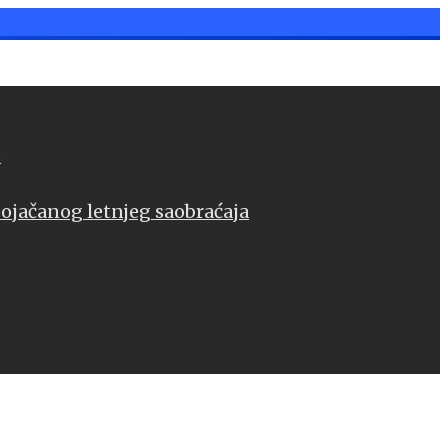
e
pojačanog letnjeg saobraćaja