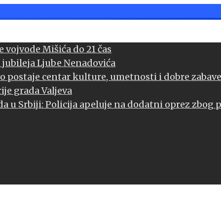
 vojvode Mišića do 21 čas
 jubileja Ljube Nenadovića
vo postaje centar kulture, umetnosti i dobre zabav
ije grada Valjeva
a u Srbiji: Policija apeluje na dodatni oprez zbog 