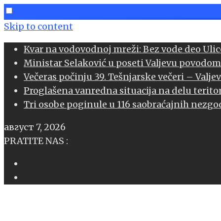
Skip to content
Kvar na vodovodnoj mreži: Bez vode deo Ulice
Ministar Selaković u poseti Valjevu povodom
book
Večeras počinju 39. Tešnjarske večeri – Valje
Proglašena vanredna situacija na delu teritor
l
Tri osobe poginule u 116 saobraćajnih nezgod
age
август 7, 2026
sApp
PRATITE NAS :
l
er
edIn