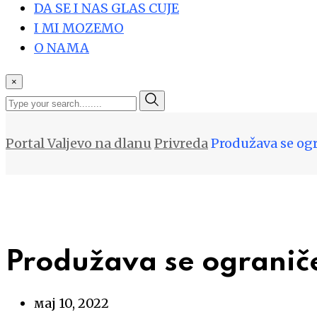
DA SE I NAS GLAS CUJE
I MI MOZEMO
O NAMA
×
Portal Valjevo na dlanu
Privreda
Produžava se ogr
Produžava se ograniče
мај 10, 2022