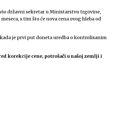
avio državni sekretar u Ministarstvu trgovine,
 meseca, s tim što će nova cena ovog hleba od
 kada je prvi put doneta uredba o kontrolisanim
ed korekcije cene, potrošači u našoj zemlji i