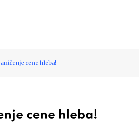
aničenje cene hleba!
nje cene hleba!