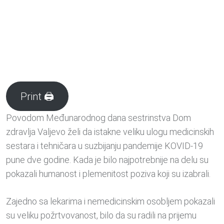
Print 🖨
Povodom Međunarodnog dana sestrinstva Dom
zdravlja Valjevo želi da istakne veliku ulogu medicinskih
sestara i tehničara u suzbijanju pandemije KOVID-19
pune dve godine. Kada je bilo najpotrebnije na delu su
pokazali humanost i plemenitost poziva koji su izabrali.
Zajedno sa lekarima i nemedicinskim osobljem pokazali
su veliku požrtvovanost, bilo da su radili na prijemu