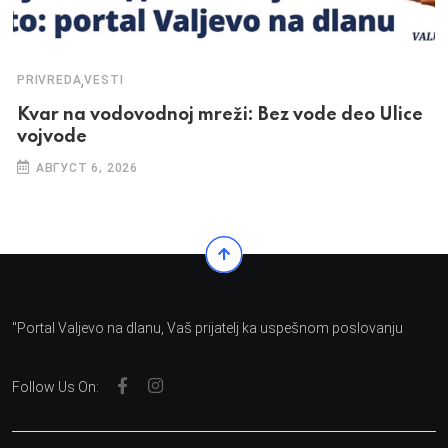
,
PRIVREDA
VESTI
Kvar na vodovodnoj mreži: Bez vode deo Ulice
vojvode
АВГУСТ 6, 2026
"Portal Valjevo na dlanu, Vaš prijatelj ka uspešnom poslovanju
Follow Us On: