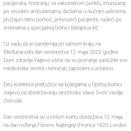
pacijenata, testiranju, na vakcinalnom punktu, imunizaciji
po seoskim ambulantama, školama i u kućnim uslovima,
pružajući hitnu pomoć, prevozeći pacijente, radeći po
smenama u specijalnoj bolnici Batajnica itd.
Uz nadu da je pandemija pri samom kraju, na
Međunarodni dan sestrinstva 12. maja 2022. godine
Dom zdravlja Valjevo ističe da su priznanje zaslužile sve
medicinske sestre i tehničari zaposleni u ustanovi.
Deo kolektiva pridružiće se kolegama u Opštoj bolnici
Valjevo na obeležavanju sestrinske slave Sveti Vasilije
Ostroški.
Dan sestrinstva se u celom svetu obeležava 12. maja,
na dan rođenja Florens Najtingejl (Firenca 1820-London