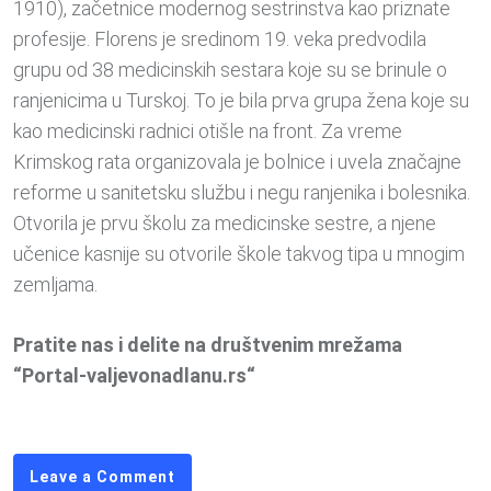
1910), začetnice modernog sestrinstva kao priznate
profesije. Florens je sredinom 19. veka predvodila
grupu od 38 medicinskih sestara koje su se brinule o
ranjenicima u Turskoj. To je bila prva grupa žena koje su
kao medicinski radnici otišle na front. Za vreme
Krimskog rata organizovala je bolnice i uvela značajne
reforme u sanitetsku službu i negu ranjenika i bolesnika.
Otvorila je prvu školu za medicinske sestre, a njene
učenice kasnije su otvorile škole takvog tipa u mnogim
zemljama.
Pratite nas i delite na društvenim mrežama
“Portal-valjevonadlanu.rs“
Leave a Comment