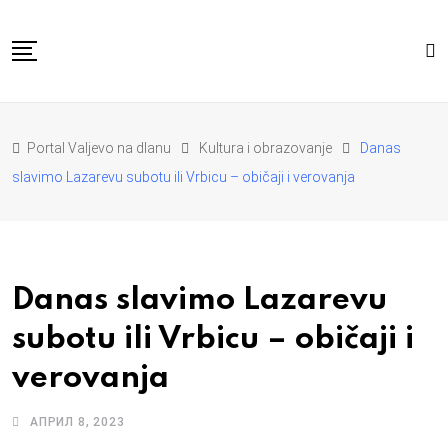
Skip
to
content
POČETNA
VESTI
REGION
Portal Valjevo na dlanu
Kultura i obrazovanje
Danas
PRIVREDA
POLITIKA
slavimo Lazarevu subotu ili Vrbicu – običaji i verovanja
EKOLOGIJA
SPORT
KULTURA I OBRAZOVANJE
ZDRAVLJE I LEPOTA
DA SE I NAS GLAS CUJE
I MI MOZEMO
O NAMA
Danas slavimo Lazarevu
subotu ili Vrbicu – običaji i
verovanja
АПРИЛ 8, 2023