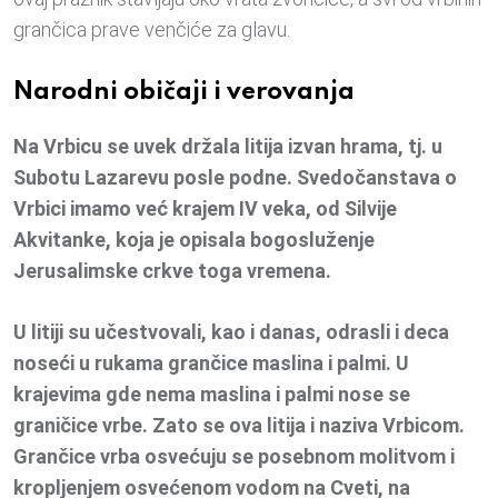
grančica prave venčiće za glavu.
Narodni običaji i verovanja
Na Vrbicu se uvek držala litija izvan hrama, tj. u
Subotu Lazarevu posle podne. Svedočanstava o
Vrbici imamo već krajem IV veka, od Silvije
Akvitanke, koja je opisala bogosluženje
Jerusalimske crkve toga vremena.
U litiji su učestvovali, kao i danas, odrasli i deca
noseći u rukama grančice maslina i palmi. U
krajevima gde nema maslina i palmi nose se
graničice vrbe. Zato se ova litija i naziva Vrbicom.
Grančice vrba osvećuju se posebnom molitvom i
kropljenjem osvećenom vodom na Cveti, na