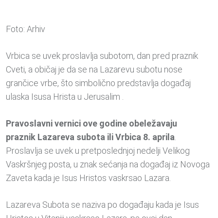
Foto: Arhiv
Vrbica se uvek proslavlja subotom, dan pred praznik
Cveti, a običaj je da se na Lazarevu subotu nose
grančice vrbe, što simbolično predstavlja događaj
ulaska Isusa Hrista u Jerusalim .
Pravoslavni vernici ove godine obeležavaju
praznik Lazareva subota ili Vrbica 8. aprila
.
Proslavlja se uvek u pretposlednjoj nedelji Velikog
Vaskršnjeg posta, u znak sećanja na događaj iz Novoga
Zaveta kada je Isus Hristos vaskrsao Lazara.
Lazareva Subota se naziva po događaju kada je Isus