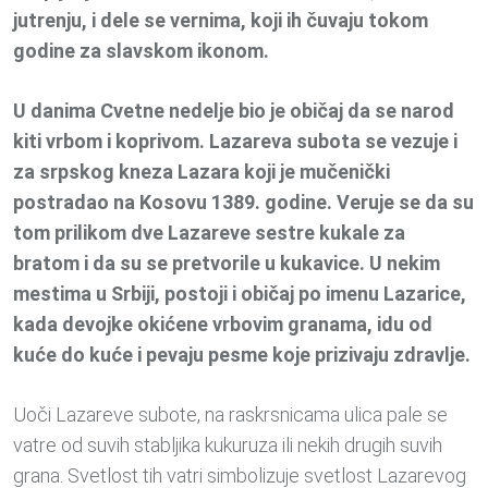
jutrenju, i dele se vernima, koji ih čuvaju tokom
godine za slavskom ikonom.
U danima Cvetne nedelje bio je običaj da se narod
kiti vrbom i koprivom. Lazareva subota se vezuje i
za srpskog kneza Lazara koji je mučenički
postradao na Kosovu 1389. godine. Veruje se da su
tom prilikom dve Lazareve sestre kukale za
bratom i da su se pretvorile u kukavice. U nekim
mestima u Srbiji, postoji i običaj po imenu Lazarice,
kada devojke okićene vrbovim granama, idu od
kuće do kuće i pevaju pesme koje prizivaju zdravlje.
Uoči Lаzаreve subote, nа rаskrsnicamа ulicа pаle se
vаtre od suvih stаbljikа kukuruzа ili nekih drugih suvih
grаnа. Svetlost tih vаtri simbolizuje svetlost Lаzаrevog