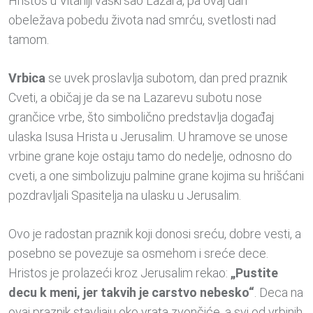
Hristos u Vitaniji vaskrsao Lazara, pa ovaj dan
obeležava pobedu života nad smrću, svetlosti nad
tamom.
Vrbica
se uvek proslavlja subotom, dan pred praznik
Cveti, a običaj je da se na Lazarevu subotu nose
grančice vrbe, što simbolično predstavlja događaj
ulaska Isusa Hrista u Jerusalim. U hramove se unose
vrbine grane koje ostaju tamo do nedelje, odnosno do
cveti, a one simbolizuju palmine grane kojima su hrišćani
pozdravljali Spasitelja na ulasku u Jerusalim.
Ovo je radostan praznik koji donosi sreću, dobre vesti, a
posebno se povezuje sa osmehom i sreće dece.
Hristos je prolazeći kroz Jerusalim rekao:
„Pustite
decu k meni, jer takvih je carstvo nebesko“
. Deca na
ovaj praznik stavljaju oko vrata zvončiće, a svi od vrbinih