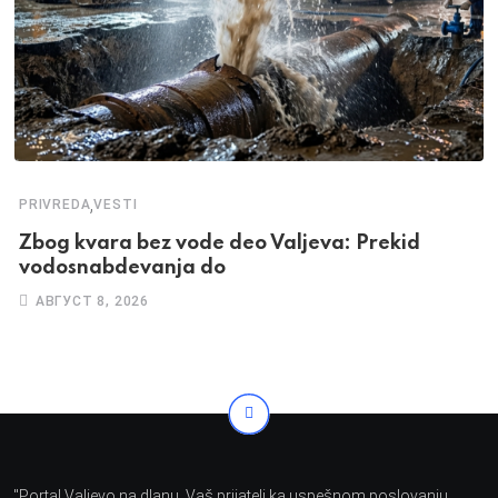
,
PRIVREDA
VESTI
Zbog kvara bez vode deo Valjeva: Prekid
vodosnabdevanja do
АВГУСТ 8, 2026
"Portal Valjevo na dlanu, Vaš prijatelj ka uspešnom poslovanju