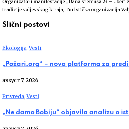
Organizatori manifestacije „Dana sremuša 23 – Uberi zd
tradicije valjevskog ktraja, Turistička organizacija Val
Slični postovi
Ekologija
,
Vesti
„Požari.org“ – nova platforma za pred
август 7, 2026
Privreda
,
Vesti
„Ne damo Bobiju“ objavila analizu o is
август 7, 2026