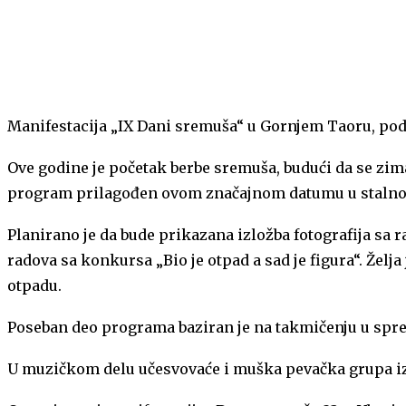
Manifestacija „IX Dani sremuša“ u Gornjem Taoru, podno
Ove godine je početak berbe sremuša, budući da se zima
program prilagođen ovom značajnom datumu u stalnoj 
Planirano je da bude prikazana izložba fotografija sa r
radova sa konkursa „Bio je otpad a sad je figura“. Žel
otpadu.
Poseban deo programa baziran je na takmičenju u sprem
U muzičkom delu učesvovaće i muška pevačka grupa iz 