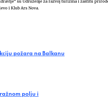
ravlje“ su Udruženje za razvoj turizma i zaštitu prirod
jevo i Klub Ars Nova.
ikciju požara na Balkanu
tražnom polju i