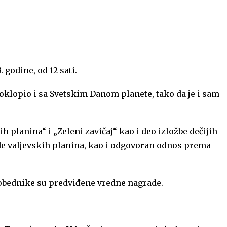
godine, od 12 sati.
poklopio i sa Svetskim Danom planete, tako da je i sam
h planina“ i „Zeleni zavičaj“ kao i deo izložbe dečijih
rode valjevskih planina, kao i odgovoran odnos prema
 pobednike su predviđene vredne nagrade.