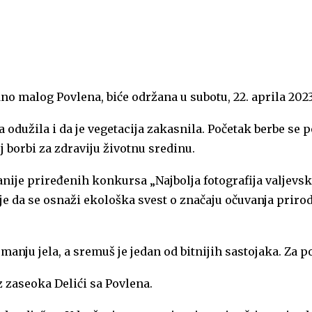
 malog Povlena, biće održana u subotu, 22. aprila 2023. 
 odužila i da je vegetacija zakasnila. Početak berbe se 
borbi za zdraviju životnu sredinu.
anije priređenih konkursa „Najbolja fotografija valjevski
ja je da se osnaži ekološka svest o značaju očuvanja pri
anju jela, a sremuš je jedan od bitnijih sastojaka. Za
zaseoka Delići sa Povlena.