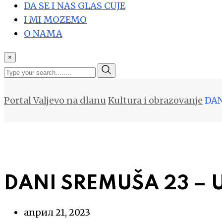
DA SE I NAS GLAS CUJE
I MI MOZEMO
O NAMA
×
Portal Valjevo na dlanu
Kultura i obrazovanje
DAN
DANI SREMUŠA 23 – 
април 21, 2023