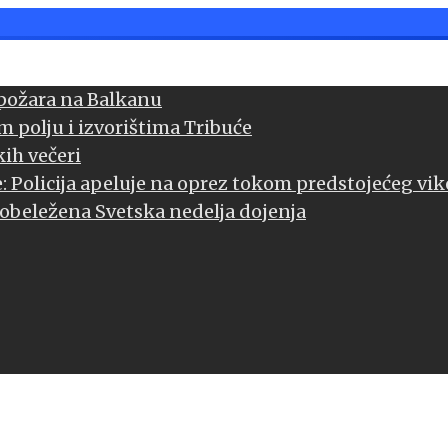
 požara na Balkanu
m polju i izvorištima Tribuće
ih večeri
: Policija apeluje na oprez tokom predstojećeg vi
u obeležena Svetska nedelja dojenja