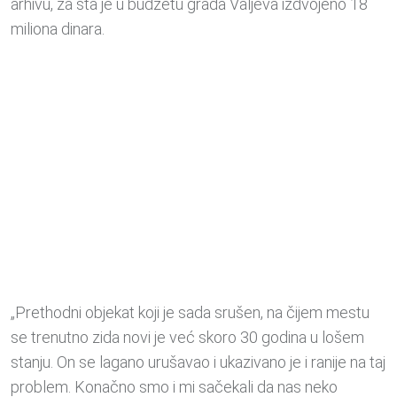
arhivu, za šta je u budžetu grada Valjeva izdvojeno 18
miliona dinara.
„Prethodni objekat koji je sada srušen, na čijem mestu
se trenutno zida novi je već skoro 30 godina u lošem
stanju. On se lagano urušavao i ukazivano je i ranije na taj
problem. Konačno smo i mi sačekali da nas neko