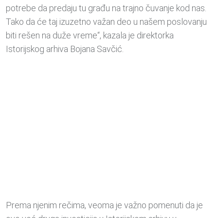
potrebe da predaju tu građu na trajno čuvanje kod nas.
Tako da će taj izuzetno važan deo u našem poslovanju
biti rešen na duže vreme“, kazala je direktorka
Istorijskog arhiva Bojana Savčić.
Prema njenim rečima, veoma je važno pomenuti da je