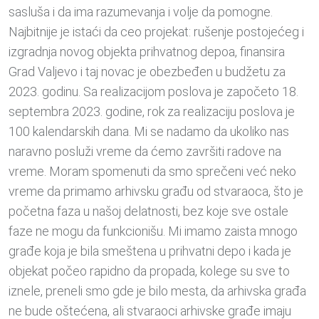
sasluša i da ima razumevanja i volje da pomogne.
Najbitnije je istaći da ceo projekat: rušenje postojećeg i
izgradnja novog objekta prihvatnog depoa, finansira
Grad Valjevo i taj novac je obezbeđen u budžetu za
2023. godinu. Sa realizacijom poslova je započeto 18.
septembra 2023. godine, rok za realizaciju poslova je
100 kalendarskih dana. Mi se nadamo da ukoliko nas
naravno posluži vreme da ćemo završiti radove na
vreme. Moram spomenuti da smo sprečeni već neko
vreme da primamo arhivsku građu od stvaraoca, što je
početna faza u našoj delatnosti, bez koje sve ostale
faze ne mogu da funkcionišu. Mi imamo zaista mnogo
građe koja je bila smeštena u prihvatni depo i kada je
objekat počeo rapidno da propada, kolege su sve to
iznele, preneli smo gde je bilo mesta, da arhivska građa
ne bude oštećena, ali stvaraoci arhivske građe imaju