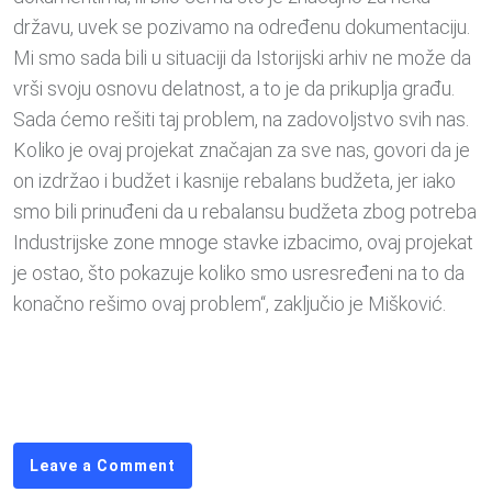
državu, uvek se pozivamo na određenu dokumentaciju.
Mi smo sada bili u situaciji da Istorijski arhiv ne može da
vrši svoju osnovu delatnost, a to je da prikuplja građu.
Sada ćemo rešiti taj problem, na zadovoljstvo svih nas.
Koliko je ovaj projekat značajan za sve nas, govori da je
on izdržao i budžet i kasnije rebalans budžeta, jer iako
smo bili prinuđeni da u rebalansu budžeta zbog potreba
Industrijske zone mnoge stavke izbacimo, ovaj projekat
je ostao, što pokazuje koliko smo usresređeni na to da
konačno rešimo ovaj problem“, zaključio je Mišković.
Leave a Comment