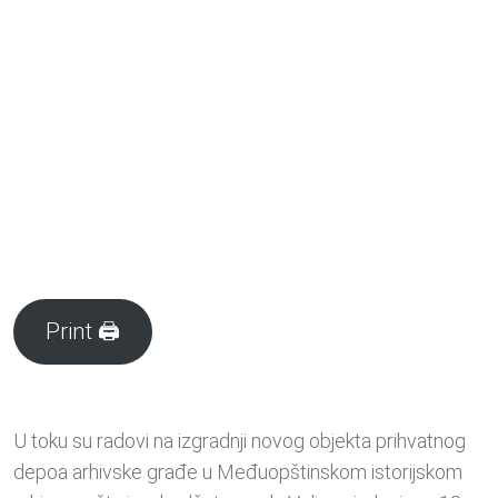
Print 🖨
U toku su radovi na izgradnji novog objekta prihvatnog
depoa arhivske građe u Međuopštinskom istorijskom