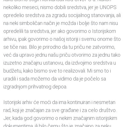
nekoliko meseci, nismo dobili sredstva, jer je UNOPS
opredelio sredstva za zgradu socijalnog stanovanja, ali
na neki simboličan način je možda i bolje što nam nisu
opredelili ta sredstva, jer ako govorimo o Istorijskom
arhivu, ipak govorimo o našoj istoriji i svemu onome što
se tiče nas. Bilo je prirodno da tu priču ne zatvorimo,
već da upravo jednu našu priču otvorimo za jednu tako
izuzetno značajnu ustanovu, da izdvojimo sredstva u
budžetu, kako bismo sve to realizovali. Mi smo to i
uradili i sada možemo da vidimo da je počelo sa
izgradnjom prihvatnog depoa.
Istorijski arhiv će moći da ima kontinuiran i nesmetan
rad, koji je značajan za sve građane i za celo društvo.
Jer, kada god govorimo o nekim značajnim istorijskim
dokumentima, ili bilo čemu što je značajno za neku