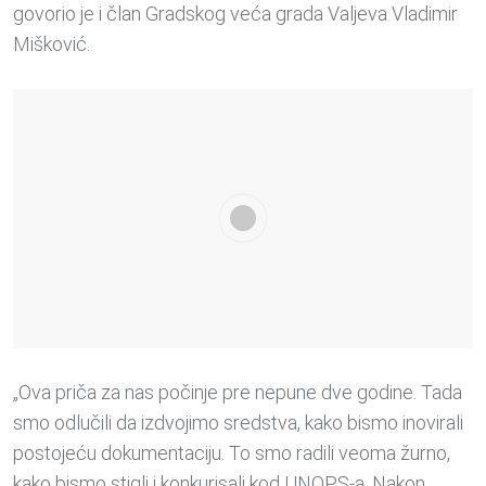
govorio je i član Gradskog veća grada Valjeva Vladimir
Mišković.
„Ova priča za nas počinje pre nepune dve godine. Tada
smo odlučili da izdvojimo sredstva, kako bismo inovirali
postojeću dokumentaciju. To smo radili veoma žurno,
kako bismo stigli i konkurisali kod UNOPS-a. Nakon