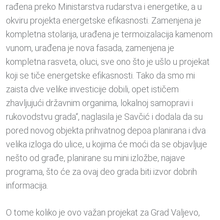
rađena preko Ministarstva rudarstva i energetike, a u
okviru projekta energetske efikasnosti. Zamenjena je
kompletna stolarija, urađena je termoizalacija kamenom
vunom, urađena je nova fasada, zamenjena je
kompletna rasveta, oluci, sve ono što je ušlo u projekat
koji se tiče energetske efikasnosti. Tako da smo mi
zaista dve velike investicije dobili, opet ističem
zhavljujući državnim organima, lokalnoj samopravi i
rukovodstvu grada“, naglasila je Savčić i dodala da su
pored novog objekta prihvatnog depoa planirana i dva
velika izloga do ulice, u kojima će moći da se objavljuje
nešto od građe, planirane su mini izložbe, najave
programa, što će za ovaj deo grada biti izvor dobrih
informacija.
O tome koliko je ovo važan projekat za Grad Valjevo,