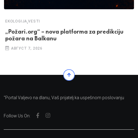
,
EKOLOGIJA
VESTI
„Požari.org“ – nova platforma za predikciju
požara na Balkanu
АВГУСТ 7, 2026
"Portal Valjevo na dlanu, Vaš prijatelj ka uspešnom poslovanju
Follow Us On: