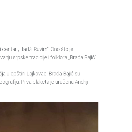
ni centar „Hadži Ruvim“. Ono što je
ju srpske tradicije i folklora „Braća Bajić“.
ja u opštini Lajkovac. Braća Bajić su
ografiju. Prva plaketa je uručena Andriji