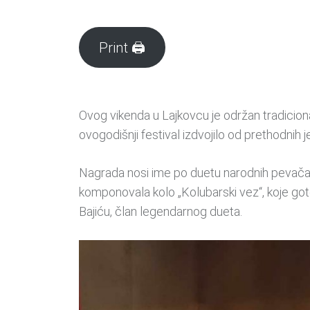
Print 🖨
Ovog vikenda u Lajkovcu je održan tradicional
ovogodišnji festival izdvojilo od prethodnih 
Nagrada nosi ime po duetu narodnih pevača i k
komponovala kolo „Kolubarski vez“, koje gotov
Bajiću, član legendarnog dueta.