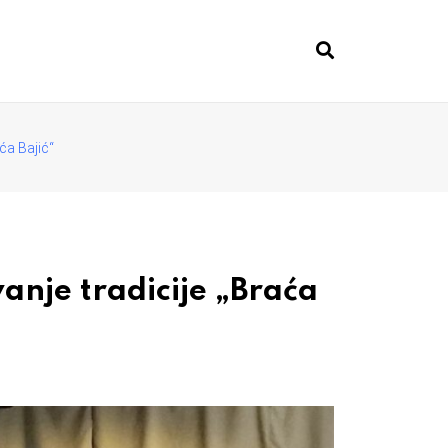
ća Bajić“
anje tradicije „Braća