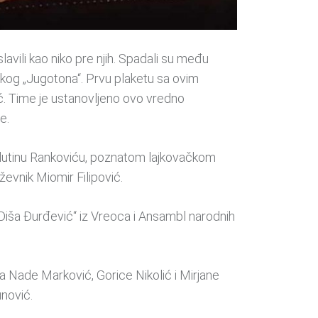
avili kao niko pre njih. Spadali su među
ačkog „Jugotona“. Prvu plaketu sa ovim
ić. Time je ustanovljeno ovo vredno
e.
Milutinu Rankoviću, poznatom lajkovačkom
evnik Miomir Filipović.
 „Diša Đurđević“ iz Vreoca i Ansambl narodnih
ra Nade Marković, Gorice Nikolić i Mirjane
nović.