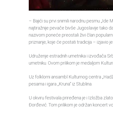
– Bajići su prvi snimili narodnu pesmu „Ide 
najtiražnije pevače bivše Jugoslavije tako d
nazivom poneće preostali živi član popularn
priznanje, koje će postati tradicija – izjavio 
Udruženje estradnih umetnika i izvođača Srb
umetniku. Ovom prilikom je medaljom Kulturn
Uz folklorni ansambl Kulturnog centra „Hadži
pesama i igara „Kruna“ iz Stublina.
U okviru festivala priređena je i Izložba zl
Đorđević. Tom prilikom je održan koncert vo