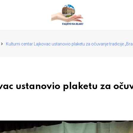
Kulturni centar Lajkovac ustanovio plaketu za očuvanje tradicije „Bra
vac ustanovio plaketu za očuv