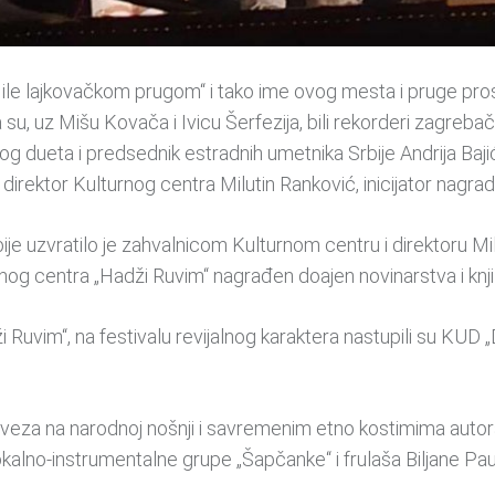
Mile lajkovačkom prugom“ i tako ime ovog mesta i pruge prosl
a su, uz Mišu Kovača i Ivicu Šerfezija, bili rekorderi zagreb
og dueta i predsednik estradnih umetnika Srbije Andrija Baj
je direktor Kulturnog centra Milutin Ranković, inicijator nagrad
ije uzvratilo je zahvalnicom Kulturnom centru i direktoru 
og centra „Hadži Ruvim“ nagrađen doajen novinarstva i knjiž
 Ruvim“, na festivalu revijalnog karaktera nastupili su KUD
atoveza na narodnoj nošnji i savremenim etno kostimima auto
kalno-instrumentalne grupe „Šapčanke“ i frulaša Biljane Pau