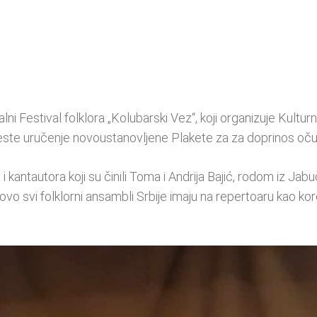
ni Festival folklora „Kolubarski Vez“, koji organizuje Kultur
jeste uručenje novoustanovljene Plakete za za doprinos očuvan
antautora koji su činili Toma i Andrija Bajić, rodom iz Jabuč
o svi folklorni ansambli Srbije imaju na repertoaru kao kore