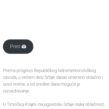
Print 🖨
Prema prognozi Republičkog hidrometeorološkog
zavoda, u većem delu Srbije danas umereno oblačno i
suvo vreme, a od sredine dana moguće je
razvedravanje.
U Timočkoj Krajini i na jugoistoku Srbije niska oblačnost,