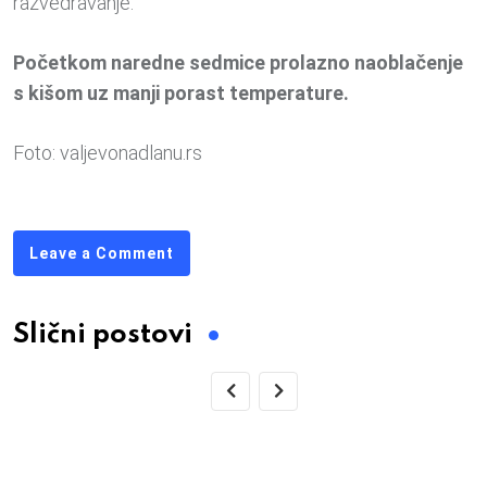
razvedravanje.
Početkom naredne sedmice prolazno naoblačenje
s kišom uz manji porast temperature.
Foto: valjevonadlanu.rs
Leave a Comment
Slični postovi