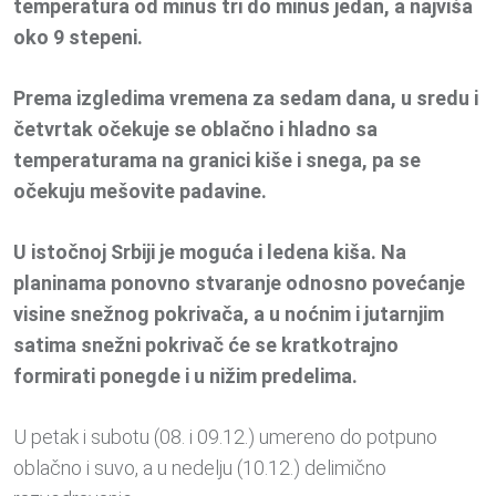
temperatura od minus tri do minus jedan, a najviša
oko 9 stepeni.
Prema izgledima vremena za sedam dana, u sredu i
četvrtak očekuje se oblačno i hladno sa
temperaturama na granici kiše i snega, pa se
očekuju mešovite padavine.
U istočnoj Srbiji je moguća i ledena kiša. Na
planinama ponovno stvaranje odnosno povećanje
visine snežnog pokrivača, a u noćnim i jutarnjim
satima snežni pokrivač će se kratkotrajno
formirati ponegde i u nižim predelima.
U petak i subotu (08. i 09.12.) umereno do potpuno
oblačno i suvo, a u nedelju (10.12.) delimično