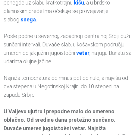
ponegde uz slabu kratkotrajnu
kišu
, a u brdsko-
planinskim predelima očekuje se provejavanje
slabog
snega
.
Posle podne u severnoj, zapadnoj i centralnoj Srbiji duži
sunčani intervali. Duvaće slab, u košavskom području
umeren do jak južni i jugoistočni
vetar
, na jugu Banata sa
udarima olujne jačine.
Najniža temperatura od minus pet do nule, a najviša od
dva stepena u Negotinskoj Krajini do 10 stepeni na
zapadu Srbije.
U Valjevu ujutru i prepodne malo do umereno
oblačno. Od sredine dana pretežno sunčano.
Duvaće umeren jugoistoèni vetar. Najniža