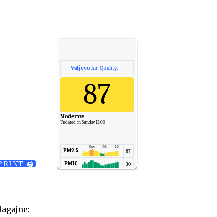
Valjevo
Air Quality.
87
Moderate
Updated on Sunday 13:00
PM2.5
87
PRINT 🖨
PM10
30
NO2
11
SO2
7
CO
6
lagajne:
Temp.
6