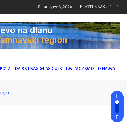
август 6, 2026
PRATITE NAS :
EPOTA
DA SE I NAS GLAS CUJE
I MI MOZEMO
O NAMA
skopu