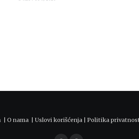
m |
O nama
|
Uslovi korišćenja
|
Politika privatnos