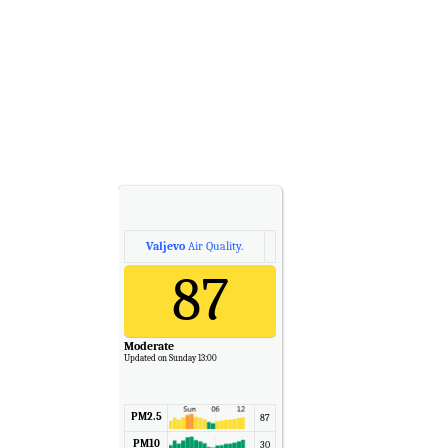
Valjevo
Air Quality.
87
Moderate
Updated on Sunday 13:00
PM2.5
87
PM10
30