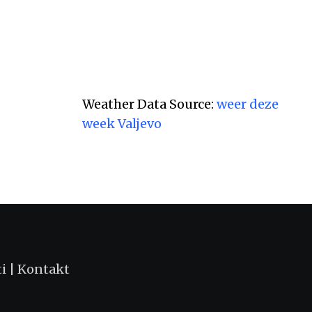
АВГУСТ 5, 2026
Weather Data Source:
weer deze
week Valjevo
ti
|
Kontakt