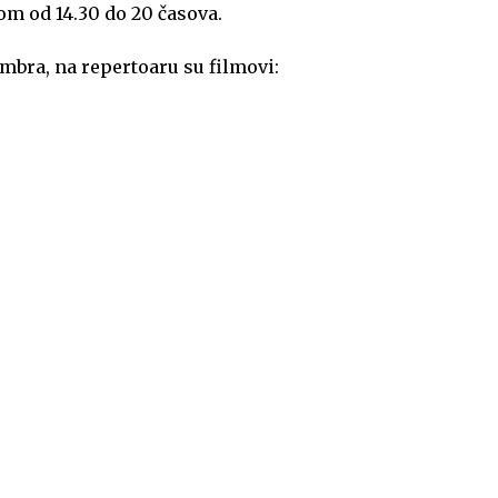
om od 14.30 do 20 časova.
embra, na repertoaru su filmovi: