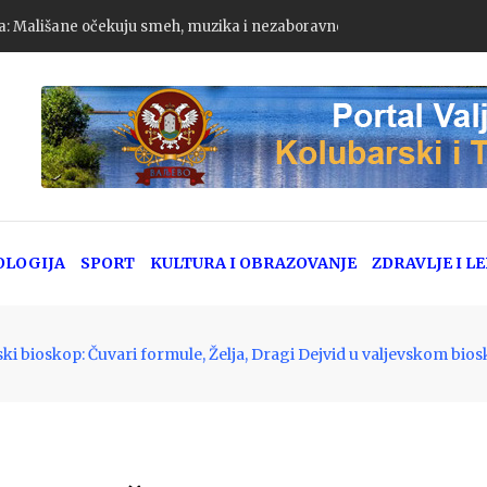
a: Mališane očekuju smeh, muzika i nezaboravne avanture
OLOGIJA
SPORT
KULTURA I OBRAZOVANJE
ZDRAVLJE I L
ski bioskop: Čuvari formule, Želja, Dragi Dejvid u valjevskom bio