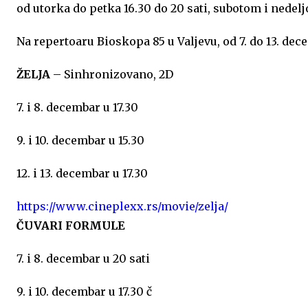
od utorka do petka 16.30 do 20 sati, subotom i nedelj
o
g
A
e
d
Na repertoaru Bioskopa 85 u Valjevu, od 7. do 13. dec
o
e
p
r
I
ŽELJA
– Sinhronizovano, 2D
k
p
n
7. i 8. decembar u 17.30
9. i 10. decembar u 15.30
12. i 13. decembar u 17.30
https://www.cineplexx.rs/movie/zelja/
ČUVARI
FORMULE
7. i 8. decembar u 20 sati
9. i 10. decembar u 17.30 č