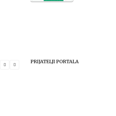
NO2
11
SO2
7
CO
6
Temp.
6
PRIJATELJI PORTALA
,
PRIVREDA
VESTI
Kvar na vodovodnoj mreži u Valjevu: Be
Suvoborska