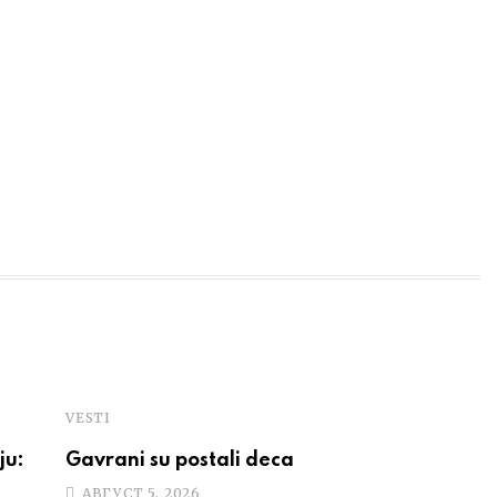
VESTI
ju:
Gavrani su postali deca
АВГУСТ 5, 2026