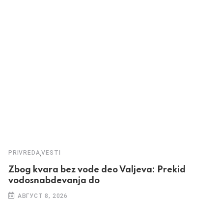
,
PRIVREDA
VESTI
Zbog kvara bez vode deo Valjeva: Prekid
vodosnabdevanja do
АВГУСТ 8, 2026