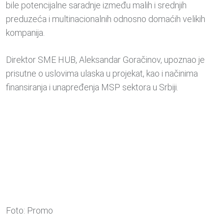
bile potencijalne saradnje između malih i srednjih
preduzeća i multinacionalnih odnosno domaćih velikih
kompanija.
Direktor SME HUB, Aleksandar Goračinov, upoznao je
prisutne o uslovima ulaska u projekat, kao i načinima
finansiranja i unapređenja MSP sektora u Srbiji.
Foto: Promo