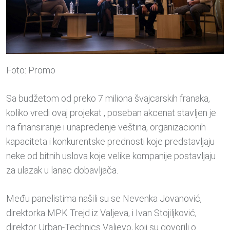
Foto: Promo
Sa budžetom od preko 7 miliona švajcarskih franaka,
koliko vredi ovaj projekat , poseban akcenat stavljen je
na finansiranje i unapređenje veština, organizacionih
kapaciteta i konkurentske prednosti koje predstavljaju
neke od bitnih uslova koje velike kompanije postavljaju
za ulazak u lanac dobavljača.
Među panelistima našili su se Nevenka Jovanović,
direktorka MPK Trejd iz Valjeva, i Ivan Stojiljković,
direktor Urban-Technics Valjevo, koji su govorili o