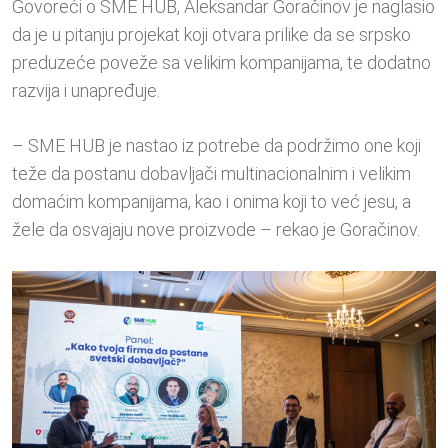
Govoreći o SME HUB, Aleksandar Goračinov je naglasio
da je u pitanju projekat koji otvara prilike da se srpsko
preduzeće poveže sa velikim kompanijama, te dodatno
razvija i unapređuje.
– SME HUB je nastao iz potrebe da podržimo one koji
teže da postanu dobavljači multinacionalnim i velikim
domaćim kompanijama, kao i onima koji to već jesu, a
žele da osvajaju nove proizvode – rekao je Goračinov.