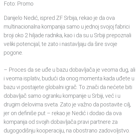
Foto: Promo
Danijelo Nedić, ispred ZF Srbija, rekao je da ova
multinacionalna kompanija samo u jednoj svojoj fabrici
broji oko 2 hiljade radnika, kao i da su u Srbiji prepoznali
veliki potencijal, te zato i nastavljaju da šire svoje
pogone.
– Proces da se uđe u bazu dobavljača je veoma dug, ali
i veoma isplativ, budući da onog momenta kada uđete u
bazu vi postajete globalni igrač. To znači da nećete biti
dobavljač samo ogranku kompanije u Srbiji, već i u
drugim delovima sveta. Zato je važno da postavite cilj,
jer on definiše put – rekao je Nedić i dodao da ova
kompanija od svojih dobavljača pravi partnere za
dugogodišnju kooperaciju, na obostrano zadovoljstvo.