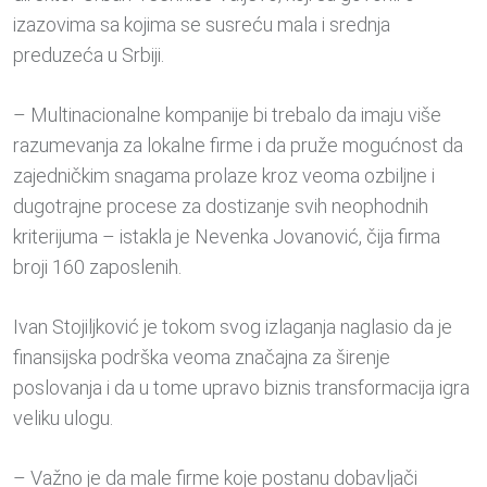
izazovima sa kojima se susreću mala i srednja
preduzeća u Srbiji.
– Multinacionalne kompanije bi trebalo da imaju više
razumevanja za lokalne firme i da pruže mogućnost da
zajedničkim snagama prolaze kroz veoma ozbiljne i
dugotrajne procese za dostizanje svih neophodnih
kriterijuma – istakla je Nevenka Jovanović, čija firma
broji 160 zaposlenih.
Ivan Stojiljković je tokom svog izlaganja naglasio da je
finansijska podrška veoma značajna za širenje
poslovanja i da u tome upravo biznis transformacija igra
veliku ulogu.
– Važno je da male firme koje postanu dobavljači