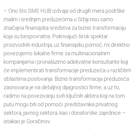
– Ono što SME HUB izdvaja od drugih mera podrške
malim i srednjim preduzećima u Srbiji nisu samo
značajna finansijska sredstva za biznis transformaciju
koja su bespovratna. Pokrivajući širok spektar
proizvodnih industrija, uz finansijsku pomoć, mi direktno
povezujemo lokalne firme sa multinacionalnim
kompanijama i pronalazimo adekvatne konsultante koji
će implementirati transformacije preduzeća u različitim
oblastima poslovanja. Biznis transformacija preduzeća
zasnovana je na detaljnoj dijagnostici firme, a uz to,
radimo na povezivanju svih ključnih aktera koji na tom
putu mogu biti od pomoći: predstavnika privatnog
sektora, javnog sektora, kao i donatorske zajednice –
istakao je Goračinov.