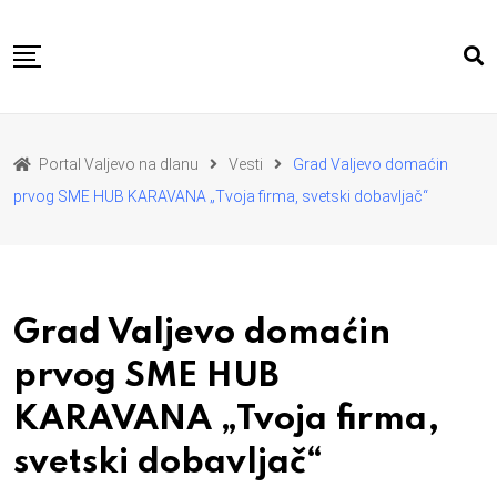
Skip
to
content
POČETNA
VESTI
REGION
Portal Valjevo na dlanu
Vesti
Grad Valjevo domaćin
PRIVREDA
POLITIKA
prvog SME HUB KARAVANA „Tvoja firma, svetski dobavljač“
EKOLOGIJA
SPORT
KULTURA I OBRAZOVANJE
ZDRAVLJE I LEPOTA
DA SE I NAS GLAS CUJE
I MI MOZEMO
O NAMA
Grad Valjevo domaćin
prvog SME HUB
KARAVANA „Tvoja firma,
svetski dobavljač“