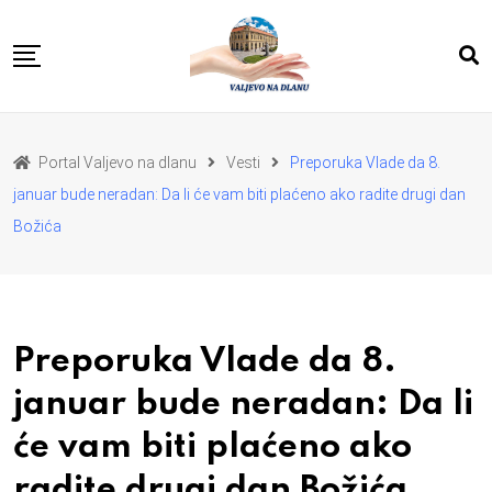
Skip
to
content
POČETNA
VESTI
REGION
Portal Valjevo na dlanu
Vesti
Preporuka Vlade da 8.
PRIVREDA
POLITIKA
januar bude neradan: Da li će vam biti plaćeno ako radite drugi dan
EKOLOGIJA
SPORT
Božića
KULTURA I OBRAZOVANJE
ZDRAVLJE I LEPOTA
DA SE I NAS GLAS CUJE
I MI MOZEMO
O NAMA
Preporuka Vlade da 8.
januar bude neradan: Da li
će vam biti plaćeno ako
radite drugi dan Božića