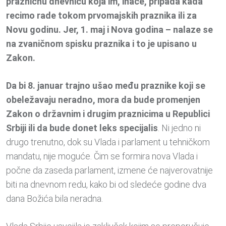
prazničnu dnevnicu koja im, inače, pripada kada
recimo rade tokom prvomajskih praznika ili za
Novu godinu. Jer, 1. maj i Nova godina – nalaze se
na zvaničnom spisku praznika i to je upisano u
Zakon.
Da bi 8. januar trajno ušao među praznike koji se
obeležavaju neradno, mora da bude promenjen
Zakon o državnim i drugim praznicima u Republici
Srbiji ili da bude donet leks specijalis
. Ni jedno ni
drugo trenutno, dok su Vlada i parlament u tehničkom
mandatu, nije moguće. Čim se formira nova Vlada i
počne da zaseda parlament, izmene će najverovatnije
biti na dnevnom redu, kako bi od sledeće godine dva
dana Božića bila neradna.