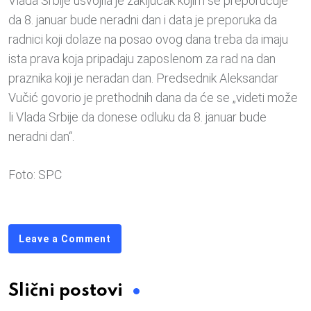
Vlada Srbije usvojila je zaključak kojim se preporučuje
da 8. januar bude neradni dan i data je preporuka da
radnici koji dolaze na posao ovog dana treba da imaju
ista prava koja pripadaju zaposlenom za rad na dan
praznika koji je neradan dan. Predsednik Aleksandar
Vučić govorio je prethodnih dana da će se „videti može
li Vlada Srbije da donese odluku da 8. januar bude
neradni dan“.
Foto: SPC
Leave a Comment
Slični postovi