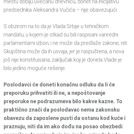
mestu dobiju uvećanu dnevnicu, donet na inicijativu
predsednika Aleksandra Vučića – nije obavezujući.
S obzirom na to da je Vlada Srbije u tehničkom
mandatu, u kojem je otkad su bili raspisani vanredni
parlamentarni izbori, i ne može da predlaže zakone, niti
Skupština može da ih usvaja, jer je raspuštena, a nova
još nije konstituisana, zaključak koji je donela Vlade je
bilo jedino moguće rešenje.
Poslodavci će doneti konačnu odluku da li će
preporuku prihvatiti ili ne, a nepoštovanje
preporuke ne podrazumeva bilo kakve kazne. To
praktično znači da poslodavac nema zakonsku
obavezu da zaposlene pusti da ostanu kod kuće i
praznuju, niti da im ako dođu na posao obezbedi