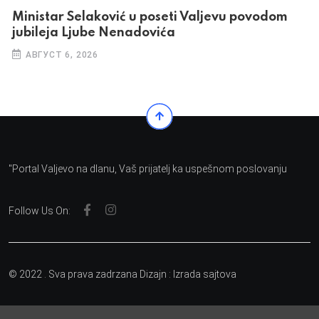
Ministar Selaković u poseti Valjevu povodom
jubileja Ljube Nenadovića
АВГУСТ 6, 2026
"Portal Valjevo na dlanu, Vaš prijatelj ka uspešnom poslovanju
Follow Us On:
© 2022 . Sva prava zadrzana Dizajn :
Izrada sajtova