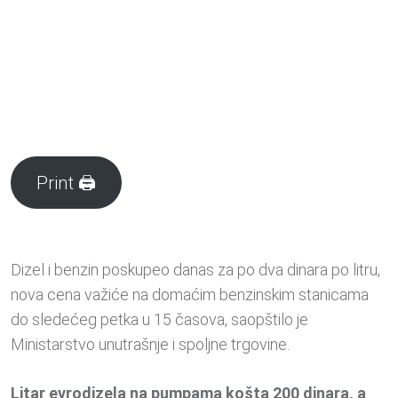
Print 🖨
Dizel i benzin poskupeo danas za po dva dinara po litru,
nova cena važiće na domaćim benzinskim stanicama
do sledećeg petka u 15 časova, saopštilo je
Ministarstvo unutrašnje i spoljne trgovine.
Litar evrodizela na pumpama košta 200 dinara, a