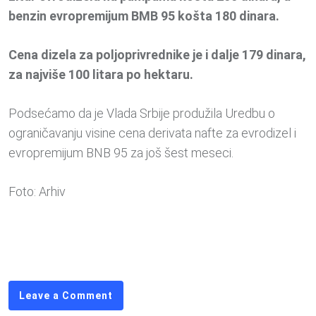
benzin evropremijum BMB 95 košta 180 dinara.
Cena dizela za poljoprivrednike je i dalje 179 dinara,
za najviše 100 litara po hektaru.
Podsećamo da je Vlada Srbije produžila Uredbu o
ograničavanju visine cena derivata nafte za evrodizel i
evropremijum BNB 95 za još šest meseci.
Foto: Arhiv
Leave a Comment