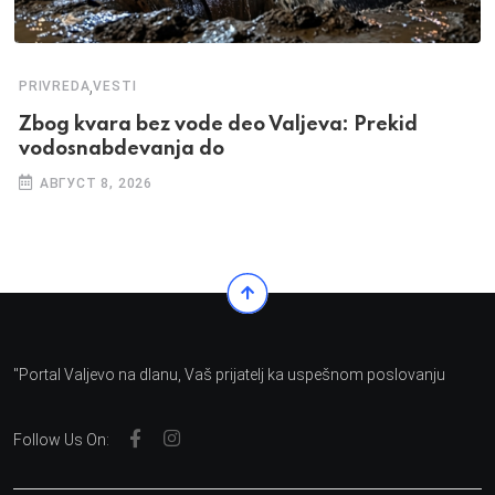
,
PRIVREDA
VESTI
Zbog kvara bez vode deo Valjeva: Prekid
vodosnabdevanja do
АВГУСТ 8, 2026
"Portal Valjevo na dlanu, Vaš prijatelj ka uspešnom poslovanju
Follow Us On: