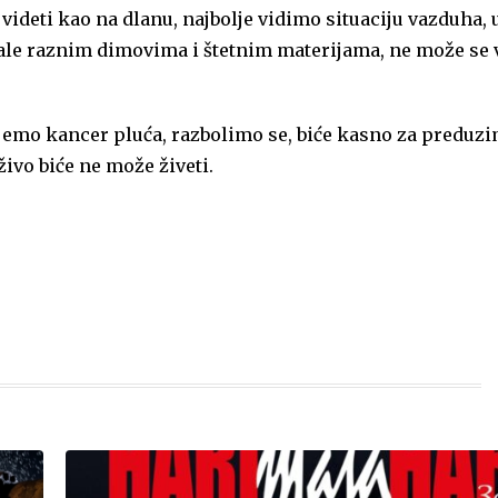
videti kao na dlanu, najbolje vidimo situaciju vazduha, 
ale raznim dimovima i štetnim materijama, ne može se 
ijemo kancer pluća, razbolimo se, biće kasno za preduz
ivo biće ne može živeti.