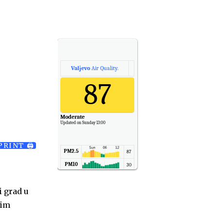
Valjevo
Air Quality.
87
Moderate
Updated on Sunday 13:00
PRINT 🖨
PM2.5
87
PM10
30
NO2
11
i grad u
SO2
7
nim
CO
6
Temp.
6