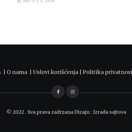
АВГУСТ 8, 2026
m |
O nama
|
Uslovi korišćenja
|
Politika privatnos
© 2022 . Sva prava zadrzana Dizajn :
Izrada sajtova