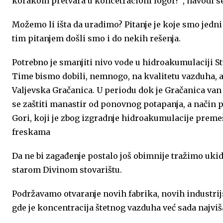
korakom pretvara u koncetracioni logor?“, navodi s
o
e
p
r
I
Možemo li išta da uradimo? Pitanje je koje smo jedn
k
p
n
tim pitanjem došli smo i do nekih rešenja.
Potrebno je smanjiti nivo vode u hidroakumulaciji St
Time bismo dobili, nemnogo, na kvalitetu vazduha, a
Valjevska Gračanica. U periodu dok je Gračanica van
se zaštiti manastir od ponovnog potapanja, a način 
Gori, koji je zbog izgradnje hidroakumulacije prem
freskama
Da ne bi zagađenje postalo još obimnije tražimo ukid
starom Divinom stovarištu.
Podržavamo otvaranje novih fabrika, novih industrijs
gde je koncentracija štetnog vazduha već sada najviš