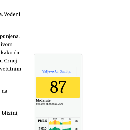
a. Vođeni
apunjena.
ljivom
i kako da
 u Crnoj
rvobitnim
Valjevo
Air Quality.
87
a na
Moderate
Updated on Sunday 13:00
blizini,
PM2.5
87
PM10
30