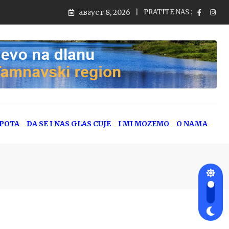
август 8, 2026
PRATITE NAS :
EPOTA
DA SE I NAS GLAS CUJE
I MI MOZEMO
O NAMA