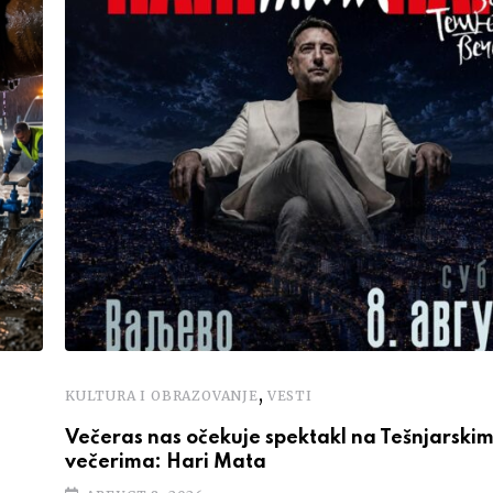
,
KULTURA I OBRAZOVANJE
VESTI
Večeras nas očekuje spektakl na Tešnjarski
večerima: Hari Mata