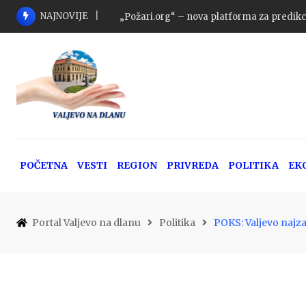
Skip
NAJNOVIJE
„Požari.org“ – nova platforma za predikc
to
content
POČETNA
VESTI
REGION
PRIVREDA
POLITIKA
EK
Portal Valjevo na dlanu
Politika
POKS: Valjevo najz