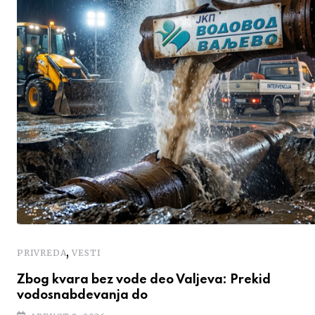
,
PRIVREDA
VESTI
Zbog kvara bez vode deo Valjeva: Prekid
vodosnabdevanja do