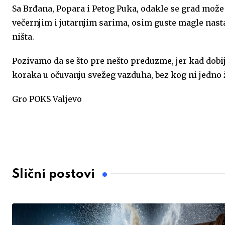
Sa Brđana, Popara i Petog Puka, odakle se grad može 
večernjim i jutarnjim sarima, osim guste magle nast
ništa.
Pozivamo da se što pre nešto preduzme, jer kad dob
koraka u očuvanju svežeg vazduha, bez kog ni jedno ž
Gro POKS Valjevo
Slični postovi