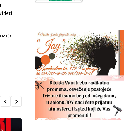
u
NO2
11
videti
SO2
7
CO
6
Temp.
6
imanje