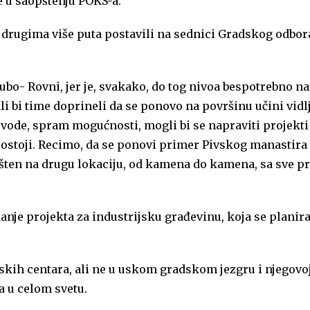
e u saopštenju POKS-a.
i drugima više puta postavili na sednici Gradskog odbor
ubo- Rovni, jer je, svakako, do tog nivoa bespotrebno n
li bi time doprineli da se ponovo na površinu učini vid
 vode, spram mogućnosti, mogli bi se napraviti projekt
postoji. Recimo, da se ponovi primer Pivskog manastira
ešten na drugu lokaciju, od kamena do kamena, sa sve p
anje projekta za industrijsku građevinu, koja se planir
kih centara, ali ne u uskom gradskom jezgru i njegovoj 
a u celom svetu.