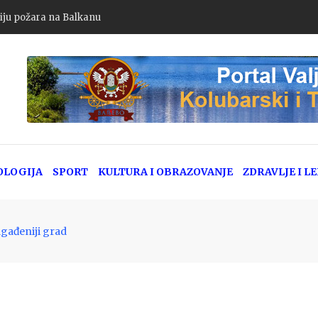
iju požara na Balkanu
OLOGIJA
SPORT
KULTURA I OBRAZOVANJE
ZDRAVLJE I L
agađeniji grad