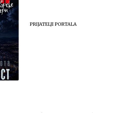
PRIJATELJI PORTALA
,
KULTURA I OBRAZOVANJE
VESTI
m
Budimo podrška deci: Prikupimo školski 