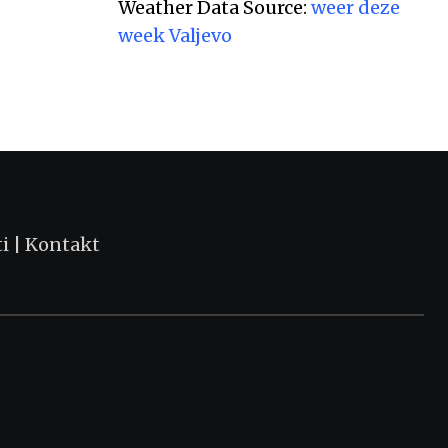
kojima
Weather Data Source:
weer deze
week Valjevo
АВГУСТ 8, 2026
ti
|
Kontakt