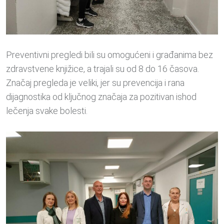
Preventivni pregledi bili su omogućeni i građanima bez
zdravstvene knjižice, a trajali su od 8 do 16 časova.
Značaj pregleda je veliki, jer su prevencija i rana
dijagnostika od ključnog značaja za pozitivan ishod
lečenja svake bolesti.