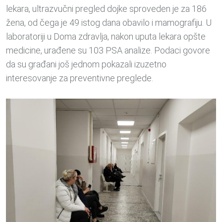
lekara, ultrazvučni pregled dojke sproveden je za 186
žena, od čega je 49 istog dana obavilo i mamografiju. U
laboratoriji u Doma zdravlja, nakon uputa lekara opšte
medicine, urađene su 103 PSA analize. Podaci govore
da su građani još jednom pokazali izuzetno
interesovanje za preventivne preglede.