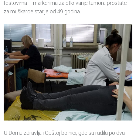
testovima – markerima za otkrivanje tumora prostate
za muškarce starije od 49 godina.
U Domu zdravlja i Opštoj bolnici, gde su radila po dva