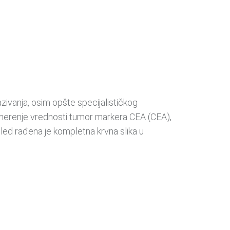
zivanja, osim opšte specijalističkog
 merenje vrednosti tumor markera CEA (CEA),
led rađena je kompletna krvna slika u