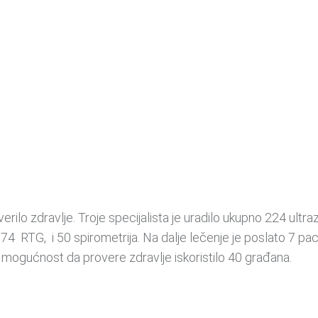
verilo zdravlje. Troje specijalista je uradilo ukupno 224 u
 i 74 RTG, i 50 spirometrija. Na dalje lečenje je poslato 7 
je mogućnost da provere zdravlje iskoristilo 40 građana.