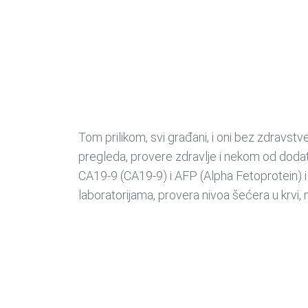
Tom prilikom, svi građani, i oni bez zdravst
pregleda, provere zdravlje i nekom od doda
CA19-9 (CA19-9) i AFP (Alpha Fetoprotein) i 
laboratorijama, provera nivoa šećera u krvi,