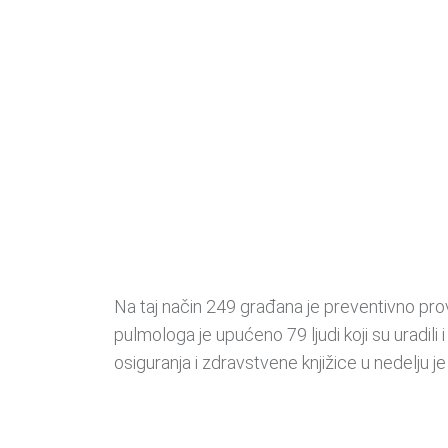
Na taj način 249 građana je preventivno pro
pulmologa je upućeno 79 ljudi koji su uradili
osiguranja i zdravstvene knjižice u nedelju 