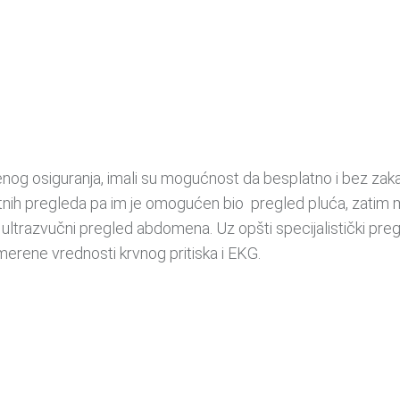
venog osiguranja, imali su mogućnost da besplatno i bez zaka
tnih pregleda pa im je omogućen bio pregled pluća, zatim
ultrazvučni pregled abdomena. Uz opšti specijalistički preg
 merene vrednosti krvnog pritiska i EKG.