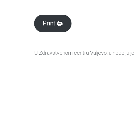
Print 🖨
U Zdravstvenom centru Valjevo, u nedelju je