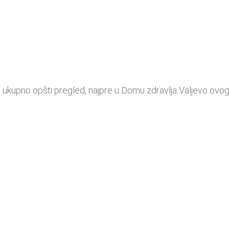
 ukupno opšti pregled, najpre u Domu zdravlja Valjevo ovo