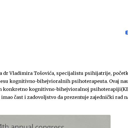
 dr Vladimira Tošovića, specijalistu psihijatrije, poče
 kognitivno-bihejvioralnih psihoterapeuta. Ovaj na
ih konkretno kognitivno-bihejvioralnoj psihoterapiji(KB
a imao čast i zadovoljstvo da prezentuje zajednički rad 