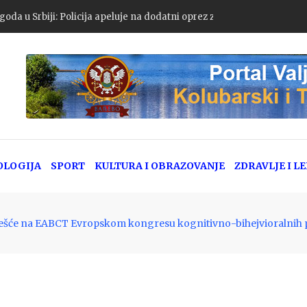
zaštiti se!
OLOGIJA
SPORT
KULTURA I OBRAZOVANJE
ZDRAVLJE I L
češće na EABCT Evropskom kongresu kognitivno-bihejvioralnih 