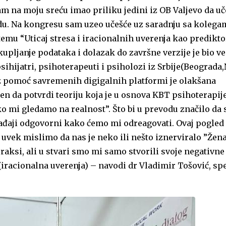
sam na moju sreću imao priliku jedini iz OB Valjevo da u
u. Na kongresu sam uzeo učešće uz saradnju sa kolega
temu “Uticaj stresa i iracionalnih uverenja kao predikto
kupljanje podataka i dolazak do završne verzije je bio 
ihijatri, psihoterapeuti i psiholozi iz Srbije(Beograda,
 uz pomoć savremenih digigalnih platformi je olakšana
n da potvrdi teoriju koja je u osnova KBT psihoterapije,
ko mi gledamo na realnost”. Što bi u prevodu značilo da
ogađaji odgovorni kako ćemo mi odreagovati. Ovaj pogled
uvek mislimo da nas je neko ili nešto iznerviralo ”Žena 
 praksi, ali u stvari smo mi samo stvorili svoje negativn
iracionalna uverenja) – navodi dr Vladimir Tošović, spe