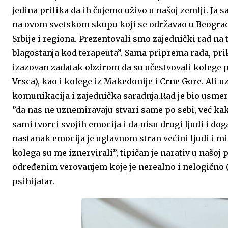
jedina prilika da ih čujemo uživo u našoj zemlji. Ja 
na ovom svetskom skupu koji se održavao u Beograd
Srbije i regiona. Prezentovali smo zajednički rad na 
blagostanja kod terapeuta”. Sama priprema rada, pri
izazovan zadatak obzirom da su učestvovali kolege ps
Vrsca), kao i kolege iz Makedonije i Crne Gore. Ali
komunikacija i zajednička saradnja.Rad je bio usmere
”da nas ne uznemiravaju stvari same po sebi, već ka
sami tvorci svojih emocija i da nisu drugi ljudi i d
nastanak emocija je uglavnom stran većini ljudi i mi 
kolega su me iznervirali”, tipičan je narativ u našoj
određenim verovanjem koje je nerealno i nelogično (
psihijatar.