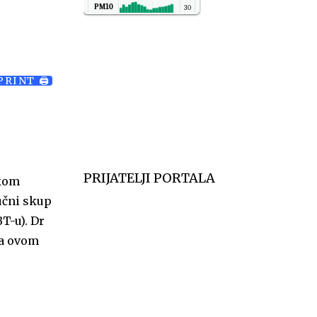
PM10
30
NO2
11
SO2
7
CO
6
PRINT 🖨
Temp.
6
PRIJATELJI PORTALA
tkom
učni skup
T-u). Dr
na ovom