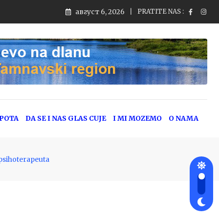
август 6, 2026
PRATITE NAS :
EPOTA
DA SE I NAS GLAS CUJE
I MI MOZEMO
O NAMA
psihoterapeuta