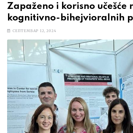
Zapaženo i korisno učešće
kognitivno-bihejvioralnih 
СЕПТЕМБАР 12, 2024