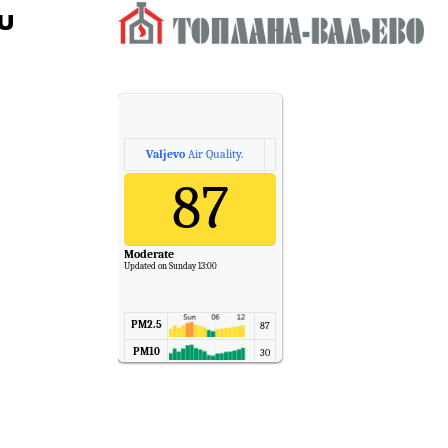
u
Valjevo
Air Quality.
87
Moderate
Updated on Sunday 13:00
PM2.5
87
PM10
30
NO2
11
SO2
7
CO
6