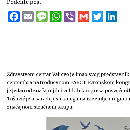
Podelite post:
F
E
M
W
V
G
T
L
a
m
e
h
i
m
w
i
c
a
s
a
b
a
i
n
e
i
s
t
e
i
t
k
b
l
a
s
r
l
t
e
Zdravstveni centar Valjevo je imao svog predstavnika
o
g
A
e
d
septembra na trodnevnom EABCT Evropskom kongresu
o
e
p
r
I
je jedan od značajnijih i velikih kongresa posvećen
k
p
n
Tošović je u saradnji sa kolegama iz zemlje i region
značajnom stručnom skupu.