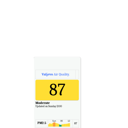
Temp.
6
Valjevo
Air Quality.
87
Moderate
Updated on Sunday 13:00
PM2.5
87