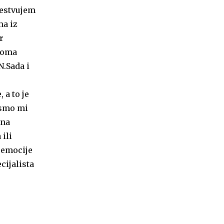
čestvujem
ma iz
r
veoma
N.Sada i
 a to je
 smo mi
 na
ili
e emocije
cijalista