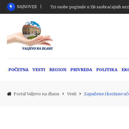
Skip
NAJNOVIJE
Hepatitis – ne čekaj simptome, proveri se, 
to
content
POČETNA
VESTI
REGION
PRIVREDA
POLITIKA
EK
Portal Valjevo na dlanu
Vesti
Zapaženo i korisno u