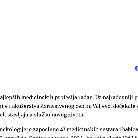
ajlepših medicinskih profesija radan. Uz najradosniji p
ije i akušerstva Zdravstvenog centra Valjevo, dočekale 
ek stavljaju u službu novog života.
inekologije je zaposleno 47 medicinskih sestara i babica