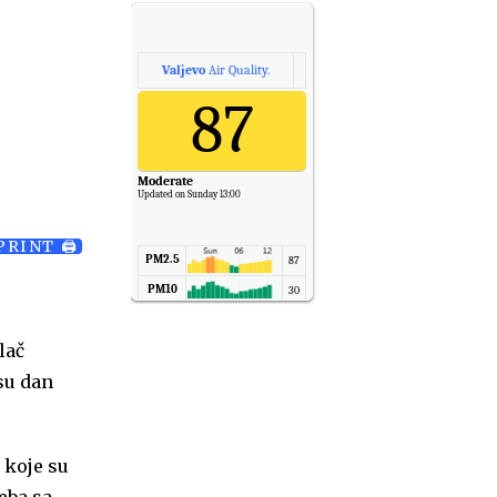
Valjevo
Air Quality.
87
Moderate
Updated on Sunday 13:00
PRINT 🖨
PM2.5
87
PM10
30
NO2
11
lač
SO2
7
su dan
CO
6
Temp.
6
 koje su