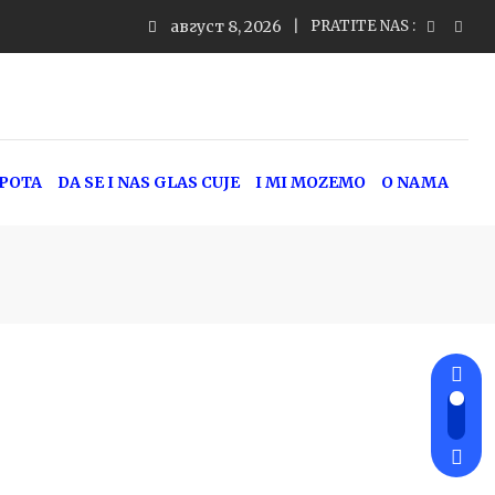
август 8, 2026
PRATITE NAS :
EPOTA
DA SE I NAS GLAS CUJE
I MI MOZEMO
O NAMA