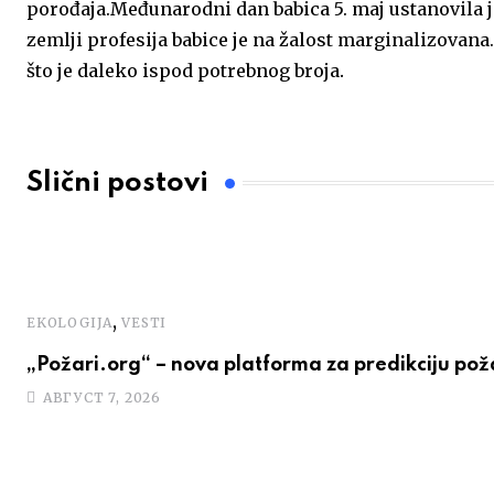
porođaja.Međunarodni dan babica 5. maj ustanovila j
zemlji profesija babice je na žalost marginalizovana
.
što je daleko ispod potrebnog broja
Slični postovi
,
EKOLOGIJA
VESTI
„Požari.org“ – nova platforma za predikciju po
АВГУСТ 7, 2026