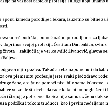
ažnja na važnost babičke profesije i uloge koju imamo 
 sponu između porodilјe i lekara, izuzetno su bitne za 
osti.
 svaku reč podrške, pomoć našim porodilјama, za lјuba
av doprinos svojoj profesiji. Čestitam Dan babica, svima
 života – zaključila je Verica Milić Živanović, glavna se
 Valjevo.
najodgovornijih poziva. Takođe treba napomenuti da babi
a ovu plemenitu profesiju jeste svaki plač zdravo rođe
uge žene, a suština pomoći nisu bile samo iskustvo i 
babice su znale šta treba da rade kako bi pomogle ženi i 
ća i šta joj je potrebno. Babica nije samo uz ženu dok s
pruža podršku i tokom trudnoće, kao i prvim nedeljama 