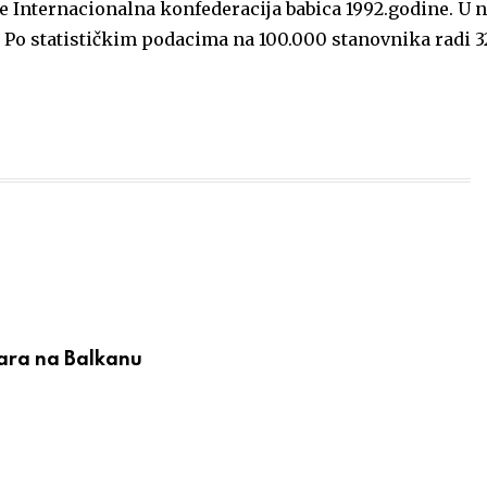
e Internacionalna konfederacija babica 1992.godine. U n
. Po statističkim podacima na 100.000 stanovnika radi 3
žara na Balkanu