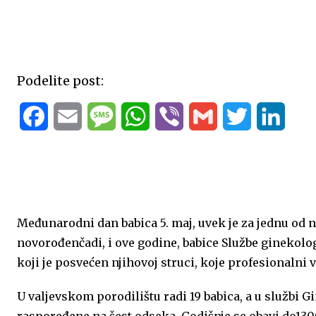
Podelite post:
F
E
M
W
V
G
T
L
a
m
e
h
i
m
w
i
c
a
s
a
b
a
i
n
e
i
s
t
e
i
t
k
Međunarodni dan babica 5. maj, uvek je za jednu od n
b
l
a
s
r
l
t
e
novorođenčadi, i ove godine, babice Službe ginekolog
o
g
A
e
d
koji je posvećen njihovoj struci, koje profesionalni v
o
e
p
r
I
U valjevskom porodilištu radi 19 babica, a u službi G
k
p
n