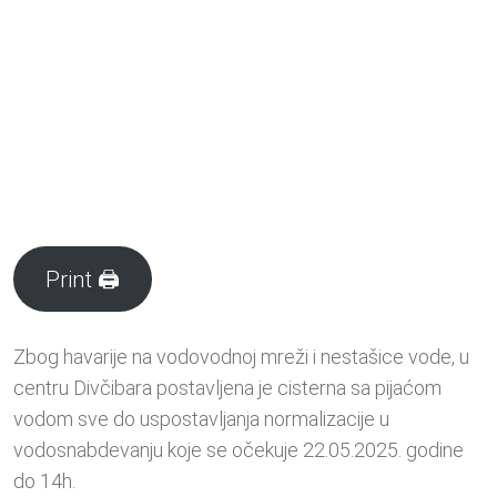
Print 🖨
Zbog havarije na vodovodnoj mreži i nestašice vode, u
centru Divčibara postavljena je cisterna sa pijaćom
vodom sve do uspostavljanja normalizacije u
vodosnabdevanju koje se očekuje 22.05.2025. godine
do 14h.