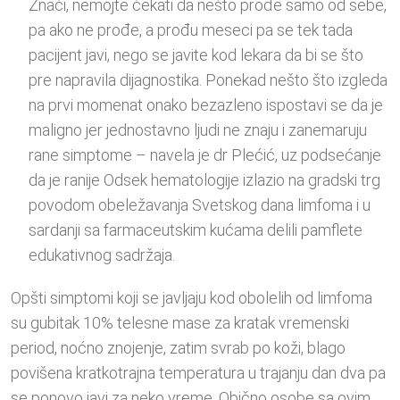
Znači, nemojte čekati da nešto prođe samo od sebe,
pa ako ne prođe, a prođu meseci pa se tek tada
pacijent javi, nego se javite kod lekara da bi se što
pre napravila dijagnostika. Ponekad nešto što izgleda
na prvi momenat onako bezazleno ispostavi se da je
maligno jer jednostavno ljudi ne znaju i zanemaruju
rane simptome – navela je dr Plećić, uz podsećanje
da je ranije Odsek hematologije izlazio na gradski trg
povodom obeležavanja Svetskog dana limfoma i u
sardanji sa farmaceutskim kućama delili pamflete
edukativnog sadržaja.
Opšti simptomi koji se javljaju kod obolelih od limfoma
su gubitak 10% telesne mase za kratak vremenski
period, noćno znojenje, zatim svrab po koži, blago
povišena kratkotrajna temperatura u trajanju dan dva pa
se ponovo javi za neko vreme. Obično osobe sa ovim