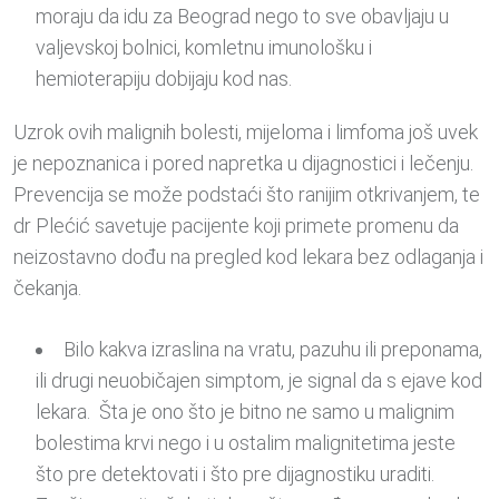
moraju da idu za Beograd nego to sve obavljaju u
valjevskoj bolnici, komletnu imunološku i
hemioterapiju dobijaju kod nas.
Uzrok ovih malignih bolesti, mijeloma i limfoma još uvek
je nepoznanica i pored napretka u dijagnostici i lečenju.
Prevencija se može podstaći što ranijim otkrivanjem, te
dr Plećić savetuje pacijente koji primete promenu da
neizostavno dođu na pregled kod lekara bez odlaganja i
čekanja.
Bilo kakva izraslina na vratu, pazuhu ili preponama,
ili drugi neuobičajen simptom, je signal da s ejave kod
lekara. Šta je ono što je bitno ne samo u malignim
bolestima krvi nego i u ostalim malignitetima jeste
što pre detektovati i što pre dijagnostiku uraditi.