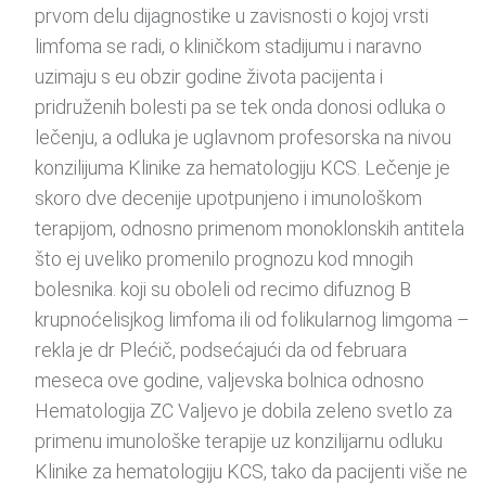
prvom delu dijagnostike u zavisnosti o kojoj vrsti
limfoma se radi, o kliničkom stadijumu i naravno
uzimaju s eu obzir godine života pacijenta i
pridruženih bolesti pa se tek onda donosi odluka o
lečenju, a odluka je uglavnom profesorska na nivou
konzilijuma Klinike za hematologiju KCS. Lečenje je
skoro dve decenije upotpunjeno i imunološkom
terapijom, odnosno primenom monoklonskih antitela
što ej uveliko promenilo prognozu kod mnogih
bolesnika. koji su oboleli od recimo difuznog B
krupnoćelisjkog limfoma ili od folikularnog limgoma –
rekla je dr Plećič, podsećajući da od februara
meseca ove godine, valjevska bolnica odnosno
Hematologija ZC Valjevo je dobila zeleno svetlo za
primenu imunološke terapije uz konzilijarnu odluku
Klinike za hematologiju KCS, tako da pacijenti više ne