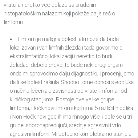
vratu, a neretko već dolaze sa urađenim
histopatološkim nalazom koji pokaže da je reč o
limfomu.
Limfom je maligna bolest, ali može da bude
lokalizovan i van limfnih žlezda i tada govorimo o
ekstralimfatičnoj lokalizaciji i neretko to budu
želudac, debelo crevo, to bude neki drugi organ i
onda mi sprovodimo dalju dijagnostiku i procenjujemo
da li se bolest raširila. Shodno tome donosi s eodluka
o načinu lečenja u zavisnosti od vrste limfoma i od
kliničkog stadijuma. Postoje dve velike grupe
limfoma, Hočkinovi limfomi kojih ima 5 različitih oblika
i Non Hočkinovi gde ih ima mnogo više i dele se u tri
grupe, sporonapredujući, srednje agresivni i vrlo
agresivni limfomi. Mi potpuno kompletiramo stanje u