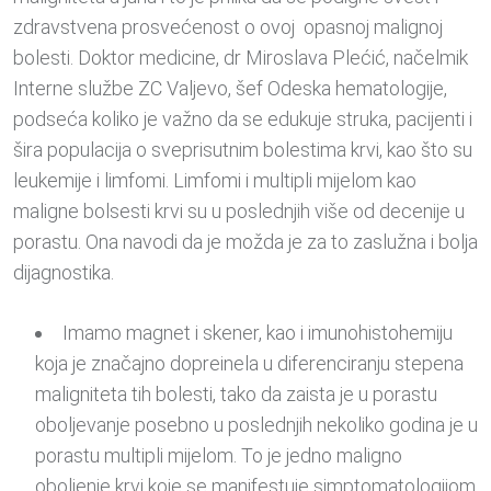
zdravstvena prosvećenost o ovoj opasnoj malignoj
bolesti. Doktor medicine, dr Miroslava Plećić, načelmik
Interne službe ZC Valjevo, šef Odeska hematologije,
podseća koliko je važno da se edukuje struka, pacijenti i
šira populacija o sveprisutnim bolestima krvi, kao što su
leukemije i limfomi. Limfomi i multipli mijelom kao
maligne bolsesti krvi su u poslednjih više od decenije u
porastu. Ona navodi da je možda je za to zaslužna i bolja
dijagnostika.
Imamo magnet i skener, kao i imunohistohemiju
koja je značajno dopreinela u diferenciranju stepena
maligniteta tih bolesti, tako da zaista je u porastu
oboljevanje posebno u poslednjih nekoliko godina je u
porastu multipli mijelom. To je jedno maligno
oboljenje krvi koje se manifestuje simptomatologijom