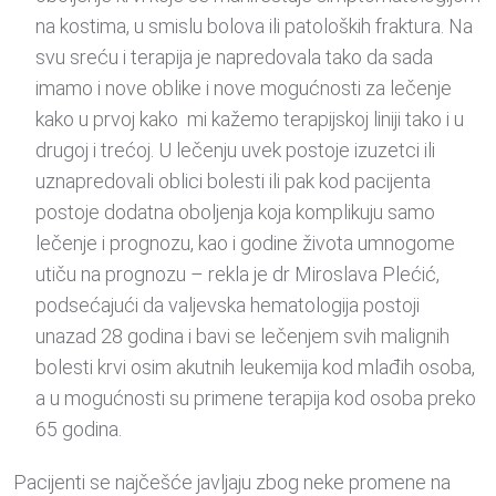
na kostima, u smislu bolova ili patoloških fraktura. Na
svu sreću i terapija je napredovala tako da sada
imamo i nove oblike i nove mogućnosti za lečenje
kako u prvoj kako mi kažemo terapijskoj liniji tako i u
drugoj i trećoj. U lečenju uvek postoje izuzetci ili
uznapredovali oblici bolesti ili pak kod pacijenta
postoje dodatna oboljenja koja komplikuju samo
lečenje i prognozu, kao i godine života umnogome
utiču na prognozu – rekla je dr Miroslava Plećić,
podsećajući da valjevska hematologija postoji
unazad 28 godina i bavi se lečenjem svih malignih
bolesti krvi osim akutnih leukemija kod mlađih osoba,
a u mogućnosti su primene terapija kod osoba preko
65 godina.
Pacijenti se najčešće javljaju zbog neke promene na