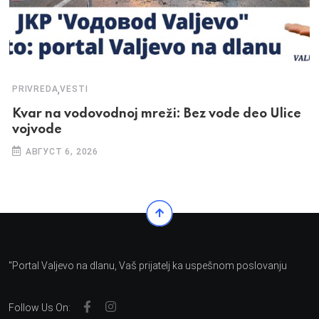
,
PRIVREDA
VESTI
Kvar na vodovodnoj mreži: Bez vode deo Ulice
vojvode
АВГУСТ 6, 2026
"Portal Valjevo na dlanu, Vaš prijatelj ka uspešnom poslovanju
Follow Us On: