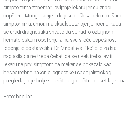
simptomima zanemari javljanje lekaru jer su znaci
uopšteni. Mnogi pacijenti koji su došli sa nekim opštim
simptomima, umor, malaksalost, znojenje noćno, kada
se uradi dijagnostika shvate da se radi o ozbiljnom
hematološkom oboljenju, a na svu sreću uspešnost
lečenja je dosta velika. Dr Miroslava Plećić je za kraj
naglasila da ne treba čekati da se uvek treba javiti
lekaru na prvi simptom pa makar se pokazalo kao
bespotrebno nakon dijagnostike i specijalističkog
pregleda jer je bolje sprečiti nego lečiti, podsetila je ona.
Foto: beo-lab