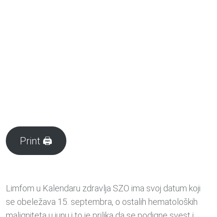
Print 🖨
Limfom u Kalendaru zdravlja SZO ima svoj datum koji
se obeležava 15. septembra, o ostalih hematoloških
maligniteta u junu i to je prilika da se podigne svest i