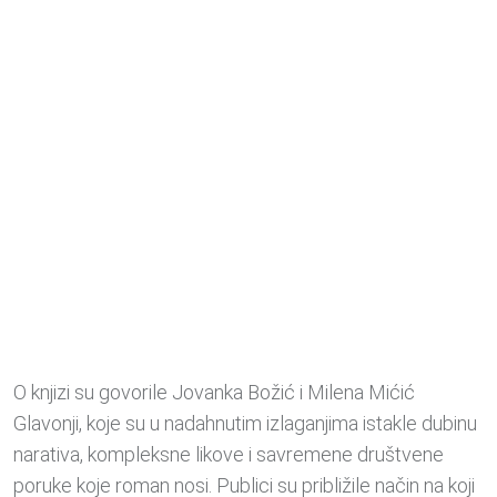
O knjizi su govorile Jovanka Božić i Milena Mićić
Glavonji, koje su u nadahnutim izlaganjima istakle dubinu
narativa, kompleksne likove i savremene društvene
poruke koje roman nosi. Publici su približile način na koji