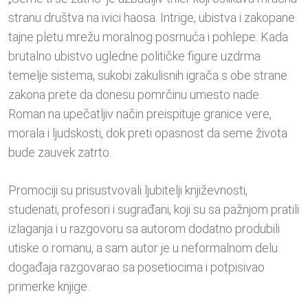
stranu društva na ivici haosa. Intrige, ubistva i zakopane
tajne pletu mrežu moralnog posrnuća i pohlepe. Kada
brutalno ubistvo ugledne političke figure uzdrma
temelje sistema, sukobi zakulisnih igrača s obe strane
zakona prete da donesu pomrčinu umesto nade.
Roman na upečatljiv način preispituje granice vere,
morala i ljudskosti, dok preti opasnost da seme života
bude zauvek zatrto.
Promociji su prisustvovali ljubitelji književnosti,
studenati, profesori i sugrađani, koji su sa pažnjom pratili
izlaganja i u razgovoru sa autorom dodatno produbili
utiske o romanu, a sam autor je u neformalnom delu
događaja razgovarao sa posetiocima i potpisivao
primerke knjige.