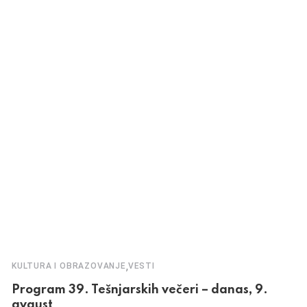
,
KULTURA I OBRAZOVANJE
VESTI
Program 39. Tešnjarskih večeri – danas, 9.
avgust