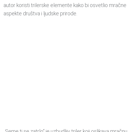
autor koristi trilerske elemente kako bi osvetlio mračne
aspekte društva i ljudske prirode.
„Seme ti se zatrlo“ je uzbudljiv triler koji oslikava mračnu