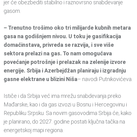
jer će obezbediti stabilno i raznovrsno snabdevanje
gasom.
– Trenutno trošimo oko tri milijarde kubnih metara
gasa na godišnjem nivou. U toku je gasifikacija
domaćinstava, privreda se razvija, i sve više
sektora prelazi na gas. To nam omogućava
povećanje potrošnje i prelazak na zelenije izvore
energije. Srbija i Azerbejdžan planiraju i izgradnju
gasne elektrane u blizini Niša
– navodi Putnikovićeva.
Ističe i da Srbija već ima mrežu snabdevanja preko
Mađarske, kao i da gas izvozi u Bosnu i Hercegovinu i
Republiku Srpsku. Sa novim gasovodima Srbija će, kako
je planirano, do 2027. godine postati ključna tačka na
energetskoj mapi regiona.