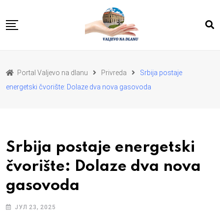
Skip
to
content
POČETNA
VESTI
REGION
Portal Valjevo na dlanu
Privreda
Srbija postaje
PRIVREDA
POLITIKA
energetski čvorište: Dolaze dva nova gasovoda
EKOLOGIJA
SPORT
KULTURA I OBRAZOVANJE
ZDRAVLJE I LEPOTA
DA SE I NAS GLAS CUJE
I MI MOZEMO
O NAMA
Srbija postaje energetski
čvorište: Dolaze dva nova
gasovoda
ЈУЛ 23, 2025