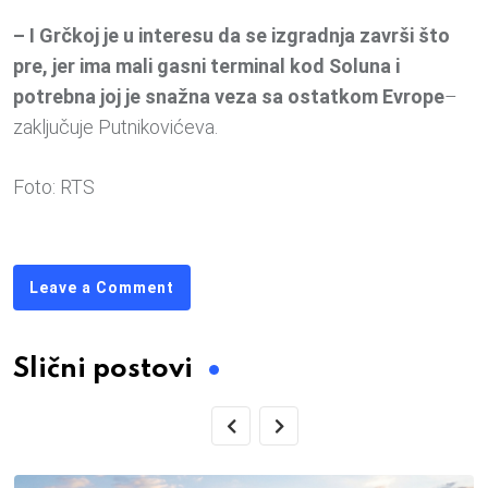
– I Grčkoj je u interesu da se izgradnja završi što
pre, jer ima mali gasni terminal kod Soluna i
potrebna joj je snažna veza sa ostatkom Evrope
–
zaključuje Putnikovićeva.
Foto: RTS
Leave a Comment
Slični postovi