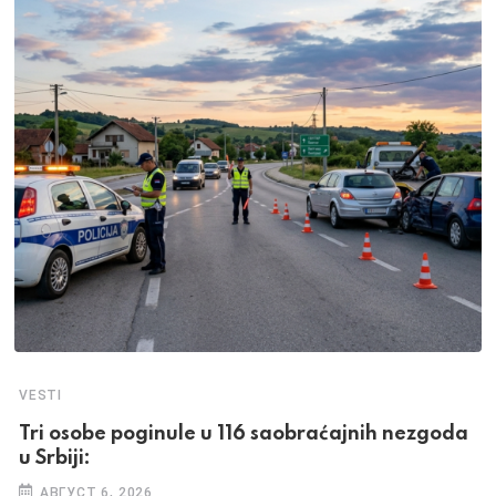
VESTI
Tri osobe poginule u 116 saobraćajnih nezgoda
u Srbiji:
АВГУСТ 6, 2026