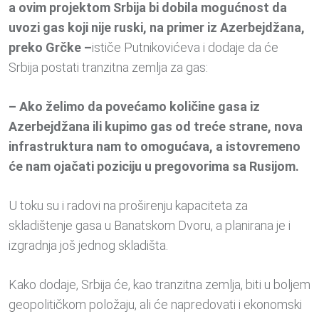
a ovim projektom Srbija bi dobila mogućnost da
uvozi gas koji nije ruski, na primer iz Azerbejdžana,
preko Grčke –
ističe Putnikovićeva i dodaje da će
Srbija postati tranzitna zemlja za gas:
– Ako želimo da povećamo količine gasa iz
Azerbejdžana ili kupimo gas od treće strane, nova
infrastruktura nam to omogućava, a istovremeno
će nam ojačati poziciju u pregovorima sa Rusijom.
U toku su i radovi na proširenju kapaciteta za
skladištenje gasa u Banatskom Dvoru, a planirana je i
izgradnja još jednog skladišta.
Kako dodaje, Srbija će, kao tranzitna zemlja, biti u boljem
geopolitičkom položaju, ali će napredovati i ekonomski