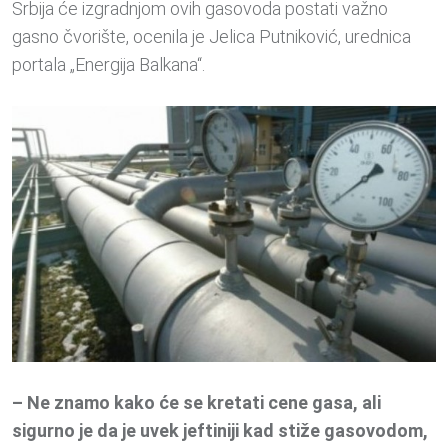
Srbija će izgradnjom ovih gasovoda postati važno
gasno čvorište, ocenila je Jelica Putniković, urednica
portala „Energija Balkana“.
– Ne znamo kako će se kretati cene gasa, ali
sigurno je da je uvek jeftiniji kad stiže gasovodom,