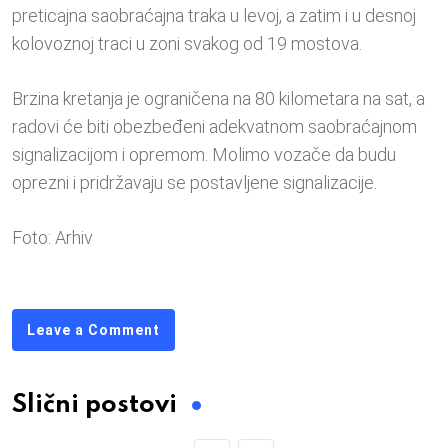
preticajna saobraćajna traka u levoj, a zatim i u desnoj
kolovoznoj traci u zoni svakog od 19 mostova.
Brzina kretanja je ograničena na 80 kilometara na sat, a
radovi će biti obezbeđeni adekvatnom saobraćajnom
signalizacijom i opremom. Molimo vozače da budu
oprezni i pridržavaju se postavljene signalizacije
.
Foto: Arhiv
Leave a Comment
Slični postovi