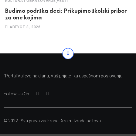
,
KULTURA I OBRAZOVANJE
VESTI
Budimo podrška deci: Prikupimo školski pribor
za one kojima
АВГУСТ 8, 2026
"Portal Valjevo na dlanu, Vaš prijatelj ka uspešnom poslovanju
Follow Us On:
© 2022 . Sva prava zadrzana Dizajn :
Izrada sajtova