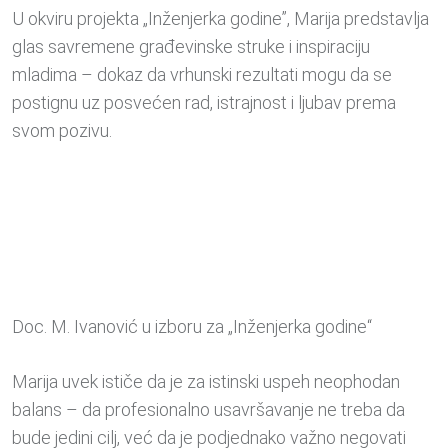
U okviru projekta „Inženjerka godine”, Marija predstavlja
glas savremene građevinske struke i inspiraciju
mladima – dokaz da vrhunski rezultati mogu da se
postignu uz posvećen rad, istrajnost i ljubav prema
svom pozivu.
Doc. M. Ivanović u izboru za „Inženjerka godine“
Marija uvek ističe da je za istinski uspeh neophodan
balans – da profesionalno usavršavanje ne treba da
bude jedini cilj, već da je podjednako važno negovati