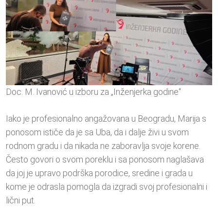
Doc. M. Ivanović u izboru za „Inženjerka godine“
Iako je profesionalno angažovana u Beogradu, Marija s
ponosom ističe da je sa Uba, da i dalje živi u svom
rodnom gradu i da nikada ne zaboravlja svoje korene.
Često govori o svom poreklu i sa ponosom naglašava
da joj je upravo podrška porodice, sredine i grada u
kome je odrasla pomogla da izgradi svoj profesionalni i
lični put.