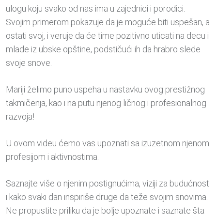
ulogu koju svako od nas ima u zajednici i porodici.
Svojim primerom pokazuje da je moguće biti uspešan, a
ostati svoj, i veruje da će time pozitivno uticati na decu i
mlade iz ubske opštine, podstičući ih da hrabro slede
svoje snove.
Mariji želimo puno uspeha u nastavku ovog prestižnog
takmičenja, kao i na putu njenog ličnog i profesionalnog
razvoja!
U ovom videu ćemo vas upoznati sa izuzetnom njenom
profesijom i aktivnostima.
Saznajte više o njenim postignućima, viziji za budućnost
i kako svaki dan inspiriše druge da teže svojim snovima.
Ne propustite priliku da je bolje upoznate i saznate šta