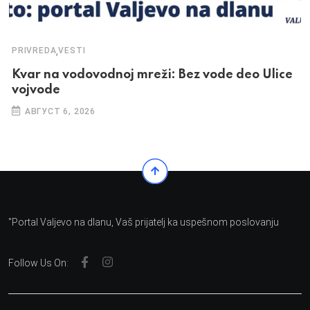
,
PRIVREDA
VESTI
Kvar na vodovodnoj mreži: Bez vode deo Ulice
vojvode
АВГУСТ 6, 2026
"Portal Valjevo na dlanu, Vaš prijatelj ka uspešnom poslovanju
Follow Us On: