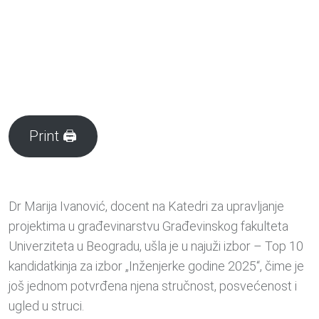
Print 🖨
Dr Marija Ivanović, docent na Katedri za upravljanje
projektima u građevinarstvu Građevinskog fakulteta
Univerziteta u Beogradu, ušla je u najuži izbor – Top 10
kandidatkinja za izbor „Inženjerke godine 2025“, čime je
još jednom potvrđena njena stručnost, posvećenost i
ugled u struci.