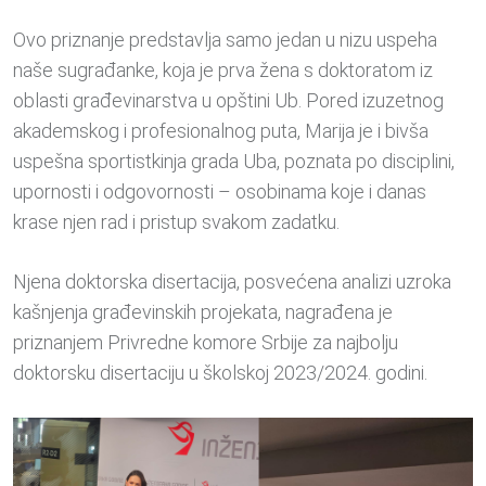
Ovo priznanje predstavlja samo jedan u nizu uspeha
naše sugrađanke, koja je prva žena s doktoratom iz
oblasti građevinarstva u opštini Ub. Pored izuzetnog
akademskog i profesionalnog puta, Marija je i bivša
uspešna sportistkinja grada Uba, poznata po disciplini,
upornosti i odgovornosti – osobinama koje i danas
krase njen rad i pristup svakom zadatku.
Njena doktorska disertacija, posvećena analizi uzroka
kašnjenja građevinskih projekata, nagrađena je
priznanjem Privredne komore Srbije za najbolju
doktorsku disertaciju u školskoj 2023/2024. godini.