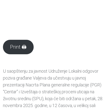
Print 🖨
U saopštenju za javnost Udruženje Lokalni odgovor
poziva građane Valjeva da učestvuju u javnoj
prezentaciji Nacrta Plana generalne regulacije (PGR)
“Centar” i Izveštaja o strateškoj proceni uticaja na
životnu sredinu (SPU), koja će biti održana u petak, 28.
novembra 2025. godine, u 12 časova, u velikoj sali