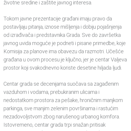
životne sredine i zaštite javnog interesa.
Tokom javne prezentacije građani imaju pravo da
postavljaju pitanja, iznose mišljenja i dobiju pojašnjenja
od izrađivača i predstavnika Grada. Sve do završetka
javnog uvida moguće je podneti i pisane primedbe, koje
Komisija za planove ima obavezu da razmotri. Učešće
građana u ovom procesu je ključno, jer je centar Valjeva
prostor koji svakodnevno koriste desetine hiljada ljudi.
Centar grada se decenijama suočava sa zagađenim
vazduhom i vodama, prebukiranim ulicama i
nedostatkom prostora za pešake, hroničnim manjkom
parkinga, sve manjim zelenim površinama i rastućim
nezadovoljstvom zbog narušenog urbanog komfora.
Istovremeno, centar grada trpi snažan pritisak