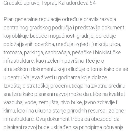
Gradske uprave, I sprat, Karađorđeva 64.
Plan generalne regulacije određuje pravila razvoja
centralnog gradskog područja i predstavlja dokument
koji oblikuje buduće mogućnosti gradnje, određuje
položaj javnih površina, uređuje izgled i funkciju ulica,
trotoara, parkinga, saobraćaja, pešačke i biciklističke
infrastrukture, kao i zelenih površina. Reč je o
strateškom dokumentu koji odlučuje o tome kako će se
u centru Valjeva živeti u godinama koje dolaze.
Izveštaj o strateškoj proceni uticaja na životnu sredinu
analizira kako planirani razvoj može da utiče na kvalitet
vazduha, vode, zemljišta, nivo buke, javno zdravlje i
klimu, kao i na ukupno stanje prirodnih resursa i zelene
infrastrukture. Ovaj dokument treba da obezbedi da
planirani razvoj bude usklađen sa principima očuvanja