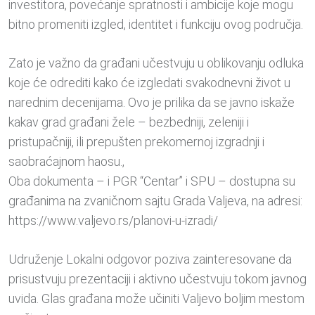
investitora, povećanje spratnosti i ambicije koje mogu
bitno promeniti izgled, identitet i funkciju ovog područja.
Zato je važno da građani učestvuju u oblikovanju odluka
koje će odrediti kako će izgledati svakodnevni život u
narednim decenijama. Ovo je prilika da se javno iskaže
kakav grad građani žele – bezbedniji, zeleniji i
pristupačniji, ili prepušten prekomernoj izgradnji i
saobraćajnom haosu.,
Oba dokumenta – i PGR “Centar” i SPU – dostupna su
građanima na zvaničnom sajtu Grada Valjeva, na adresi:
https://www.valjevo.rs/planovi-u-izradi/
Udruženje Lokalni odgovor poziva zainteresovane da
prisustvuju prezentaciji i aktivno učestvuju tokom javnog
uvida. Glas građana može učiniti Valjevo boljim mestom