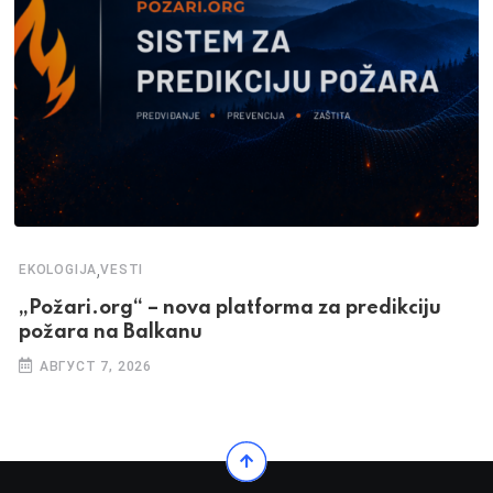
,
EKOLOGIJA
VESTI
„Požari.org“ – nova platforma za predikciju
požara na Balkanu
АВГУСТ 7, 2026