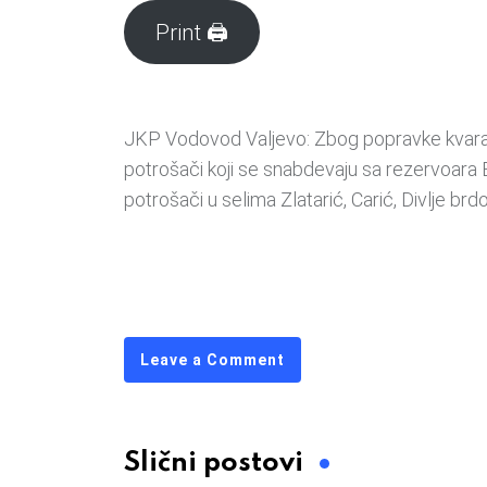
Print 🖨
JKP Vodovod Valjevo: Zbog popravke kvara 
potrošači koji se snabdevaju sa rezervoara 
potrošači u selima Zlatarić, Carić, Divlje brdo
Leave a Comment
Slični postovi