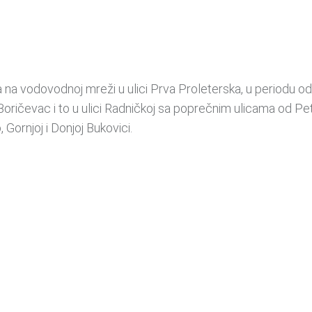
na vodovodnoj mreži u ulici Prva Proleterska, u periodu 
Boričevac i to u ulici Radničkoj sa poprečnim ulicama od Pe
, Gornjoj i Donjoj Bukovici.