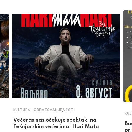
,
KULTURA I OBRAZOVANJE
VESTI
KUL
Večeras nas očekuje spektakl na
Bu
Tešnjarskim večerima: Hari Mata
pr