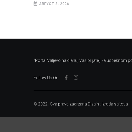
АВГУСТ 8, 2026
"Portal Valjevo na dlanu, Vaš prijatelj ka uspešnom 
Follow Us On:
© 2022 . Sva prava zadrzana Dizajn :
Izrada sajtova