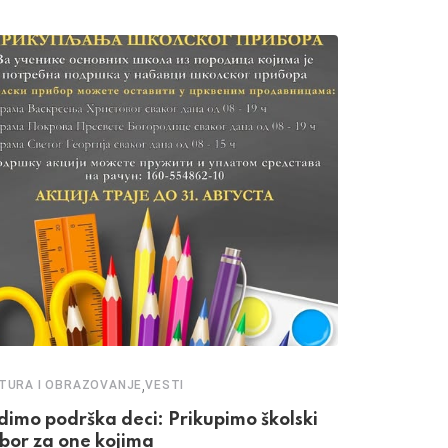
,
EKOLOGIJA
VE
,
TURA I OBRAZOVANJE
VESTI
„Požari.or
dimo podrška deci: Prikupimo školski
predikciju
ibor za one kojima