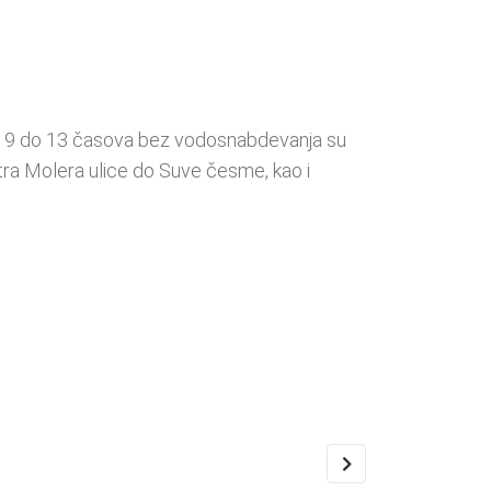
od 9 do 13 časova bez vodosnabdevanja su
tra Molera ulice do Suve česme, kao i