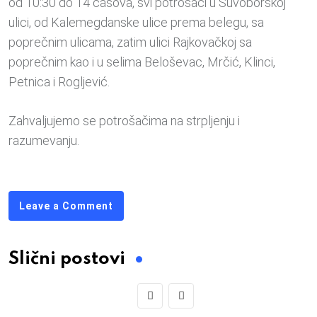
od 10:30 do 14 časova, svi potrošači u Suvoborskoj
ulici, od Kalemegdanske ulice prema belegu, sa
poprečnim ulicama, zatim ulici Rajkovačkoj sa
poprečnim kao i u selima Beloševac, Mrčić, Klinci,
Petnica i Rogljević.
Zahvaljujemo se potrošačima na strpljenju i
razumevanju.
Leave a Comment
Slični postovi