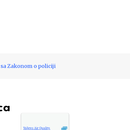
 sa Zakonom o policiji
ca
Valjevo
Air Quality.