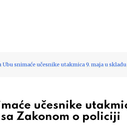
 u Ubu snimaće učesnike utakmica 9. maja u skladu
nimaće učesnike utakmi
 sa Zakonom o policiji