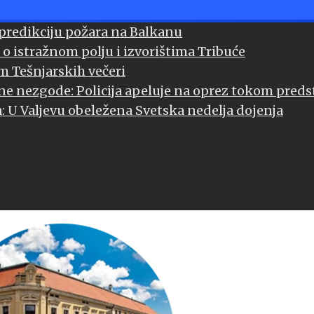
 predikciju požara na Balkanu
 o istražnom polju i izvorištima Tribuće
m Tešnjarskih večeri
jne nezgode: Policija apeluje na oprez tokom pred
a: U Valjevu obeležena Svetska nedelja dojenja