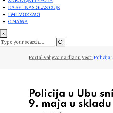
ZDRAVLJE I LEPOTA
DA SE I NAS GLAS CUJE
I MI MOZEMO
O NAMA
×
Portal Valjevo na dlanu
Vesti
Policija
Policija u Ubu s
9. maja u skladu