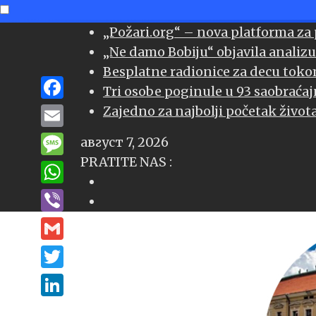
Skip
„Požari.org“ – nova platforma za
to
„Ne damo Bobiju“ objavila analizu
content
Besplatne radionice za decu toko
Tri osobe poginule u 93 saobraća
Facebook
Zajedno za najbolji početak život
Email
август 7, 2026
PRATITE NAS :
Message
WhatsApp
Viber
Gmail
Twitter
LinkedIn