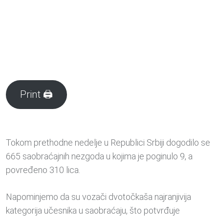
Print 🖨
Tokom prethodne nedelje u Republici Srbiji dogodilo se
665 saobraćajnih nezgoda u kojima je poginulo 9, a
povređeno 310 lica.
Napominjemo da su vozači dvotočkaša najranjivija
kategorija učesnika u saobraćaju, što potvrđuje