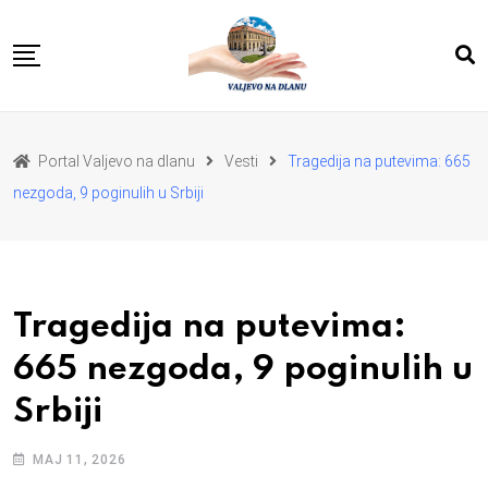
Skip
to
content
POČETNA
VESTI
REGION
Portal Valjevo na dlanu
Vesti
Tragedija na putevima: 665
PRIVREDA
POLITIKA
nezgoda, 9 poginulih u Srbiji
EKOLOGIJA
SPORT
KULTURA I OBRAZOVANJE
ZDRAVLJE I LEPOTA
DA SE I NAS GLAS CUJE
I MI MOZEMO
O NAMA
Tragedija na putevima:
665 nezgoda, 9 poginulih u
Srbiji
МАЈ 11, 2026