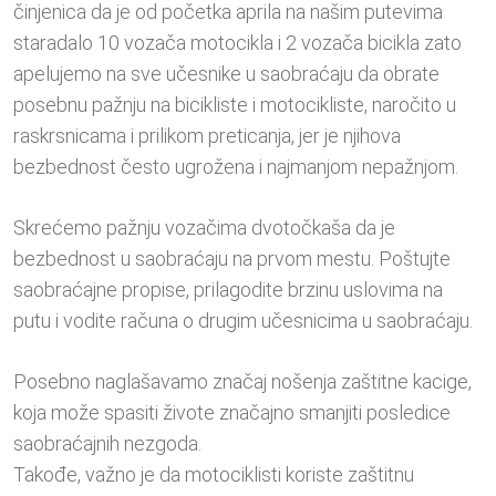
činjenica da je od početka aprila na našim putevima
staradalo 10 vozača motocikla i 2 vozača bicikla zato
apelujemo na sve učesnike u saobraćaju da obrate
posebnu pažnju na bicikliste i motocikliste, naročito u
raskrsnicama i prilikom preticanja, jer je njihova
bezbednost često ugrožena i najmanjom nepažnjom.
Skrećemo pažnju vozačima dvotočkaša da je
bezbednost u saobraćaju na prvom mestu. Poštujte
saobraćajne propise, prilagodite brzinu uslovima na
putu i vodite računa o drugim učesnicima u saobraćaju.
Posebno naglašavamo značaj nošenja zaštitne kacige,
koja može spasiti živote značajno smanjiti posledice
saobraćajnih nezgoda.
Takođe, važno je da motociklisti koriste zaštitnu