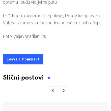
opremu i budu vidljivi na putu.
Iz Odeljenja saobraćajne policije, Policijske uprave u
Valjevu želimo vam bezbedno učešće u saobraćaju.
Foto: valjevonadlanu.rs
Leave a Comment
Slični postovi