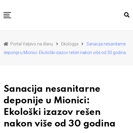
Skip
to
content
POČETNA
VESTI
REGION
Portal Valjevo na dlanu
Ekologija
Sanacija nesanitarne
PRIVREDA
POLITIKA
deponije u Mionici: Ekološki izazov rešen nakon više od 30 godina
EKOLOGIJA
SPORT
KULTURA I OBRAZOVANJE
ZDRAVLJE I LEPOTA
DA SE I NAS GLAS CUJE
I MI MOZEMO
O NAMA
Sanacija nesanitarne
deponije u Mionici:
Ekološki izazov rešen
nakon više od 30 godina