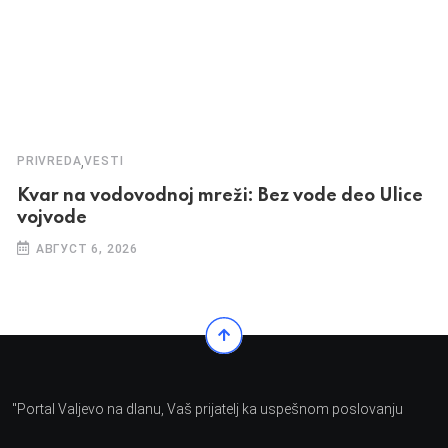
,
PRIVREDA
VESTI
Kvar na vodovodnoj mreži: Bez vode deo Ulice
vojvode
АВГУСТ 6, 2026
"Portal Valjevo na dlanu, Vaš prijatelj ka uspešnom poslovanju