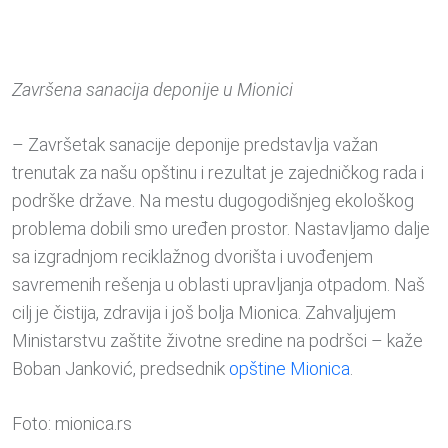
Završena sanacija deponije u Mionici
– Završetak sanacije deponije predstavlja važan
trenutak za našu opštinu i rezultat je zajedničkog rada i
podrške države. Na mestu dugogodišnjeg ekološkog
problema dobili smo uređen prostor. Nastavljamo dalje
sa izgradnjom reciklažnog dvorišta i uvođenjem
savremenih rešenja u oblasti upravljanja otpadom. Naš
cilj je čistija, zdravija i još bolja Mionica. Zahvaljujem
Ministarstvu zaštite životne sredine na podršci – kaže
Boban Janković, predsednik
opštine
Mionica
.
Foto: mionica.rs