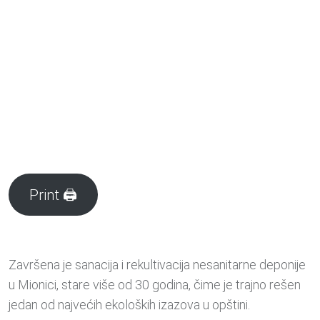
Print 🖨
Završena je sanacija i rekultivacija nesanitarne deponije
u Mionici, stare više od 30 godina, čime je trajno rešen
jedan od najvećih ekoloških izazova u opštini.