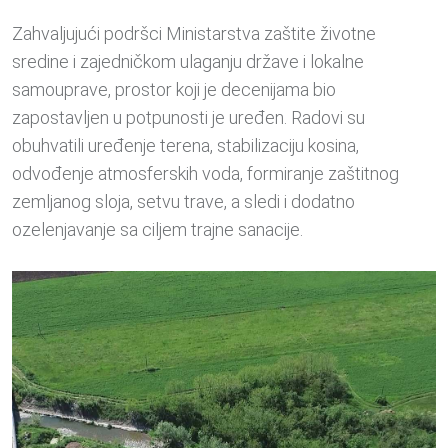
Zahvaljujući podršci Ministarstva zaštite životne
sredine i zajedničkom ulaganju države i lokalne
samouprave, prostor koji je decenijama bio
zapostavljen u potpunosti je uređen. Radovi su
obuhvatili uređenje terena, stabilizaciju kosina,
odvođenje atmosferskih voda, formiranje zaštitnog
zemljanog sloja, setvu trave, a sledi i dodatno
ozelenjavanje sa ciljem trajne sanacije.