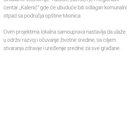
centar „Kalenić“ gde će ubuduće biti odlagan komunalni
otpad sa područja opštine Mionica.
Ovim projektima lokalna samouprava nastavlja da ulaže
u održiv razvoj i očuvanje životne sredine, sa ciljem
stvaranja zdravije i uređenije sredine za sve građane.