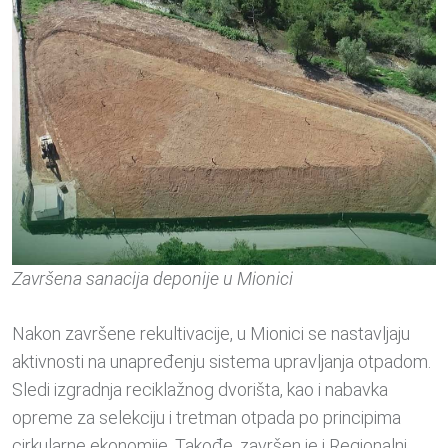
Završena sanacija deponije u Mionici
Nakon završene rekultivacije, u Mionici se nastavljaju
aktivnosti na unapređenju sistema upravljanja otpadom.
Sledi izgradnja reciklažnog dvorišta, kao i nabavka
opreme za selekciju i tretman otpada po principima
cirkularne ekonomije. Takođe, završen je i Regionalni