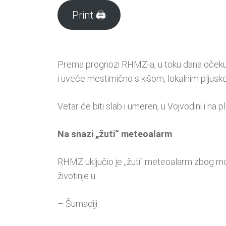
Print 🖨
Prema prognozi RHMZ-a, u toku dana očekuj
i uveče mestimično s kišom, lokalnim pljusk
Vetar će biti slab i umeren, u Vojvodini i na
Na snazi „žuti“ meteoalarm
RHMZ uključio je „žuti“ meteoalarm zbog mog
životinje u:
– Šumadiji