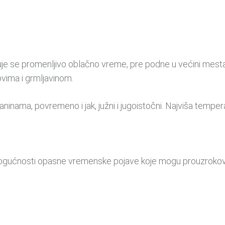
e se promenljivo oblačno vreme, pre podne u većini mesta
ovima i grmljavinom.
 planinama, povremeno i jak, južni i jugoistočni. Najviša temp
ućnosti opasne vremenske pojave koje mogu prouzrokovati m