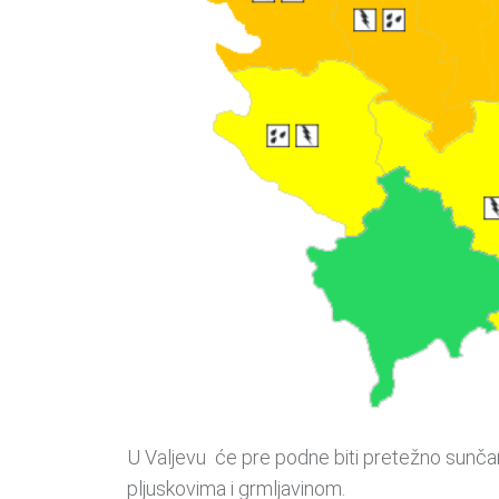
U Valjevu će pre podne biti pretežno sunča
pljuskovima i grmljavinom.