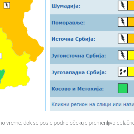
no vreme, dok se posle podne očekuje promenljivo oblačno