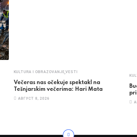
,
KULTURA I OBRAZOVANJE
VESTI
KUL
Večeras nas očekuje spektakl na
Bu
Tešnjarskim večerima: Hari Mata
pr
АВГУСТ 8, 2026
А