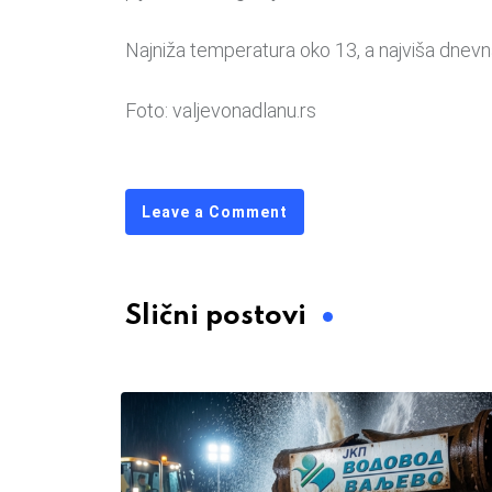
Najniža temperatura oko 13, a najviša dnev
Foto: valjevonadlanu.rs
Leave a Comment
Slični postovi