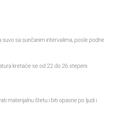
 suvo sa sunčanim intervalima, posle podne
eratura kretaće se od 22 do 26 stepeni.
aterijalnu štetu i biti opasne po ljudi i