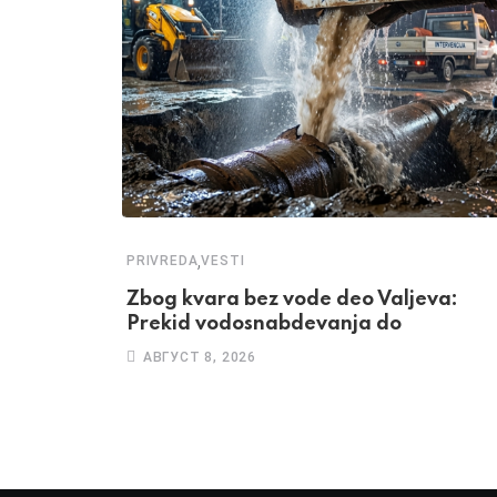
,
PRIVREDA
VESTI
Zbog kvara bez vode deo Valjeva:
Prekid vodosnabdevanja do
АВГУСТ 8, 2026