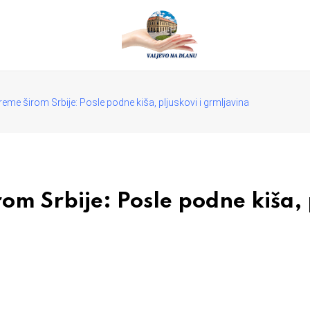
eme širom Srbije: Posle podne kiša, pljuskovi i grmljavina
om Srbije: Posle podne kiša, 