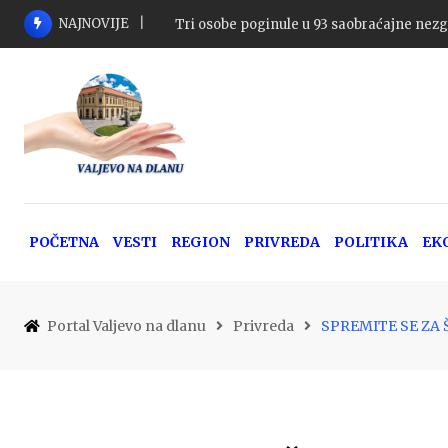
Skip
NAJNOVIJE
Tri osobe poginule u 93 saobraćajne nezg
to
content
POČETNA
VESTI
REGION
PRIVREDA
POLITIKA
EK
Portal Valjevo na dlanu
Privreda
SPREMITE SE ZA ŠO