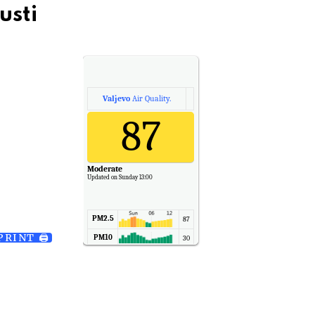
usti
Valjevo
Air Quality.
87
Moderate
Updated on Sunday 13:00
PM2.5
87
PRINT 🖨
PM10
30
NO2
11
SO2
7
CO
6
Temp.
6