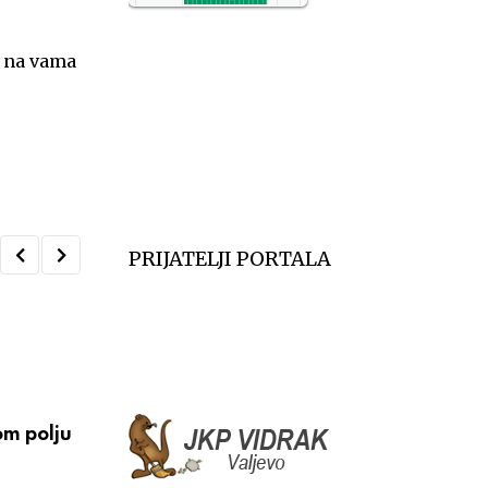
NO2
11
SO2
7
a na vama
CO
6
Temp.
6
PRIJATELJI PORTALA
,
KULTURA I OBRAZOVANJE
VESTI
om polju
Besplatne radionice za decu tokom Tešnj
večeri