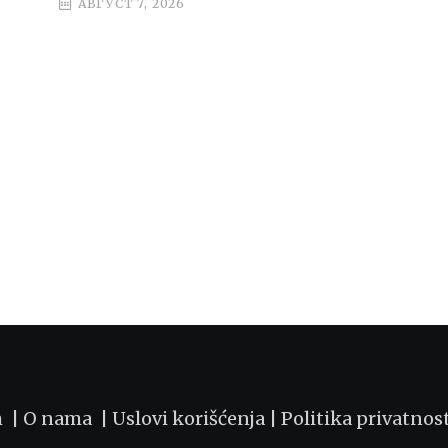
АВГУСТ 7, 2026
m |
O nama
|
Uslovi korišćenja
|
Politika privatnos