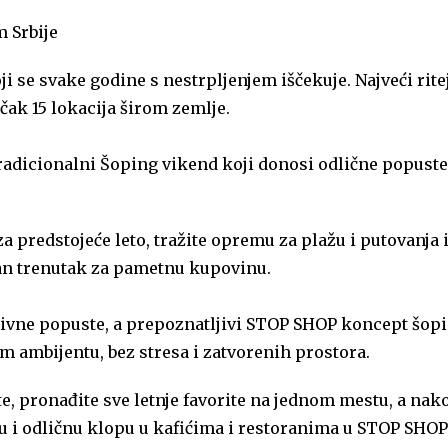
m Srbije
ji se svake godine s nestrpljenjem iščekuje. Najveći rite
čak 15 lokacija širom zemlje.
e tradicionalni Šoping vikend koji donosi odlične popuste
predstojeće leto, tražite opremu za plažu i putovanja il
lan trenutak za pametnu kupovinu.
ktivne popuste, a prepoznatljivi STOP SHOP koncept šop
 ambijentu, bez stresa i zatvorenih prostora.
te, pronađite sve letnje favorite na jednom mestu, a nak
 i odličnu klopu u kafićima i restoranima u STOP SHOP 