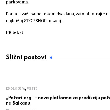
parkovima.
Ponuda važi samo tokom dva dana, zato planirajte na 
najbližoj STOP SHOP lokaciji.
PR tekst
Slični postovi
,
EKOLOGIJA
VESTI
„Požari.org“ – nova platforma za predikciju po
na Balkanu