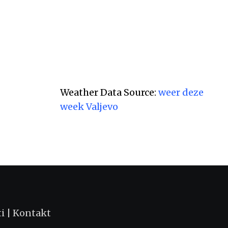
АВГУСТ 7, 2026
Weather Data Source:
weer deze
week Valjevo
ti
|
Kontakt