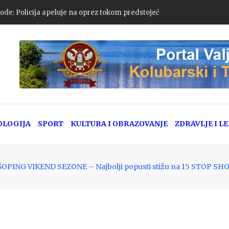
ode: Policija apeluje na oprez tokom predstojećeg vikenda
OLOGIJA
SPORT
KULTURA I OBRAZOVANJE
ZDRAVLJE I L
PING VIKEND SEZONE – Najbolji popusti stižu na 15 STOP SHOP 