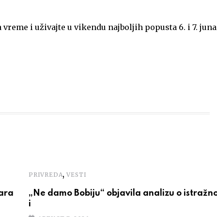
vreme i uživajte u vikendu najboljih popusta 6. i 7. jun
,
PRIVREDA
VESTI
žara
„Ne damo Bobiju“ objavila analizu o istražn
i