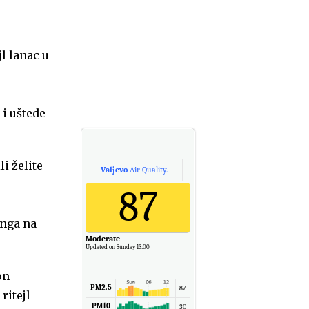
jl lanac u
 i uštede
i želite
Valjevo
Air Quality.
87
inga na
Moderate
Updated on Sunday 13:00
on
PM2.5
87
ritejl
PM10
30