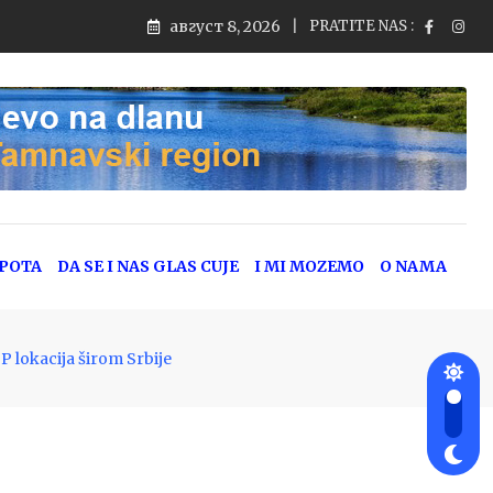
август 8, 2026
PRATITE NAS :
EPOTA
DA SE I NAS GLAS CUJE
I MI MOZEMO
O NAMA
lokacija širom Srbije