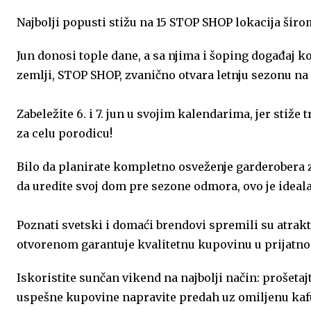
Najbolji popusti stižu na 15 STOP SHOP lokacija širo
o
g
A
e
d
o
e
p
r
I
Jun donosi tople dane, a sa njima i šoping događaj ko
zemlji, STOP SHOP, zvanično otvara letnju sezonu na 
k
p
n
Zabeležite 6. i 7. jun u svojim kalendarima, jer stiž
za celu porodicu!
Bilo da planirate kompletno osveženje garderobera za 
da uredite svoj dom pre sezone odmora, ovo je idea
Poznati svetski i domaći brendovi spremili su atra
otvorenom garantuje kvalitetnu kupovinu u prijatnom
Iskoristite sunčan vikend na najbolji način: prošetaj
uspešne kupovine napravite predah uz omiljenu kafu