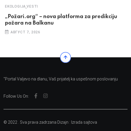
,
EKOLOGIJA
VESTI
„Požari.org“ – nova platforma za predikciju
požara na Balkanu
АВГУСТ 7, 2026
"Portal Valjevo na dlanu, Vaš prijatelj ka uspešnom poslovanju
Follow Us On:
© 2022 . Sva prava zadrzana Dizajn :
Izrada sajtova