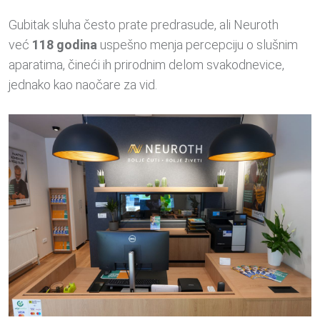
Gubitak sluha često prate predrasude, ali Neuroth
već
118 godina
uspešno menja percepciju o slušnim
aparatima, čineći ih prirodnim delom svakodnevice,
jednako kao naočare za vid.