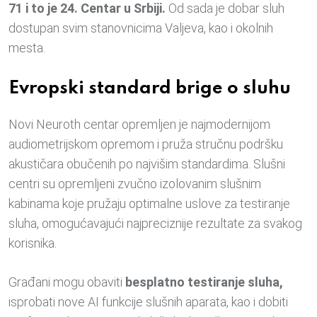
71 i to je 24. Centar u Srbiji.
Od sada je dobar sluh
dostupan svim stanovnicima Valjeva, kao i okolnih
mesta.
Evropski standard brige o sluhu
Novi Neuroth centar opremljen je najmodernijom
audiometrijskom opremom i pruža stručnu podršku
akustičara obučenih po najvišim standardima. Slušni
centri su opremljeni zvučno izolovanim slušnim
kabinama koje pružaju optimalne uslove za testiranje
sluha, omogućavajući najpreciznije rezultate za svakog
korisnika.
Građani mogu obaviti
besplatno testiranje sluha,
isprobati nove AI funkcije slušnih aparata, kao i dobiti