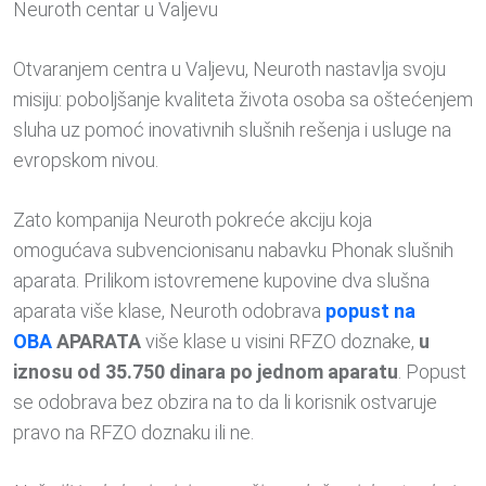
Neuroth centar u Valjevu
Otvaranjem centra u Valjevu, Neuroth nastavlja svoju
misiju: poboljšanje kvaliteta života osoba sa oštećenjem
sluha uz pomoć inovativnih slušnih rešenja i usluge na
evropskom nivou.
Zato kompanija Neuroth pokreće akciju koja
omogućava subvencionisanu nabavku Phonak slušnih
aparata. Prilikom istovremene kupovine dva slušna
aparata više klase, Neuroth odobrava
popust na
OBA
APARATA
više klase u visini RFZO doznake,
u
iznosu od 35.750 dinara po jednom aparatu
.
Popust
se odobrava bez obzira na to da li korisnik ostvaruje
pravo na RFZO doznaku ili ne.