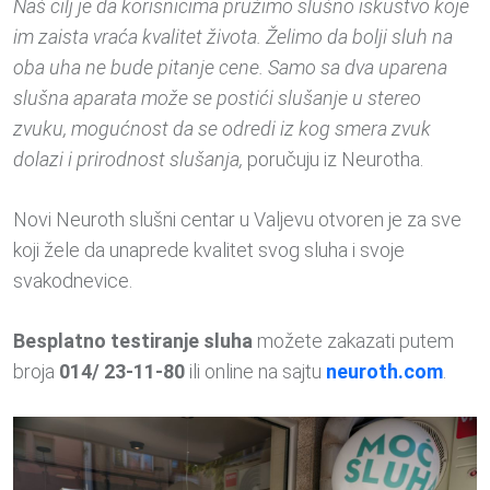
Naš cilj je da korisnicima pružimo slušno iskustvo koje
im zaista vraća kvalitet života. Želimo da bolji sluh na
oba uha ne bude pitanje cene. Samo sa dva uparena
slušna aparata može se postići slušanje u stereo
zvuku, mogućnost da se odredi iz kog smera zvuk
dolazi i prirodnost slušanja,
poručuju iz Neurotha.
Novi Neuroth slušni centar u Valjevu otvoren je za sve
koji žele da unaprede kvalitet svog sluha i svoje
svakodnevice.
Besplatno testiranje sluha
možete zakazati putem
broja
014/ 23-11-80
ili online na sajtu
neuroth.com
.