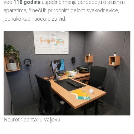
već
118 godina
uspešno menja percepciju o slušnim
aparatima, čineći ih prirodnim delom svakodnevice,
jednako kao naočare za vid.
Neuroth centar u Valjevu