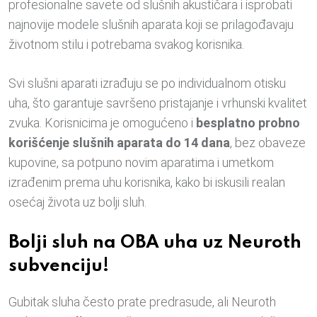
profesionalne savete od slušnih akustičara i isprobati
najnovije modele slušnih aparata koji se prilagođavaju
životnom stilu i potrebama svakog korisnika.
Svi slušni aparati izrađuju se po individualnom otisku
uha, što garantuje savršeno pristajanje i vrhunski kvalitet
zvuka. Korisnicima je omogućeno i
besplatno probno
korišćenje slušnih aparata do 14 dana
, bez obaveze
kupovine, sa potpuno novim aparatima i umetkom
izrađenim prema uhu korisnika, kako bi iskusili realan
osećaj života uz bolji sluh.
Bolji sluh na OBA uha uz Neuroth
subvenciju!
Gubitak sluha često prate predrasude, ali Neuroth