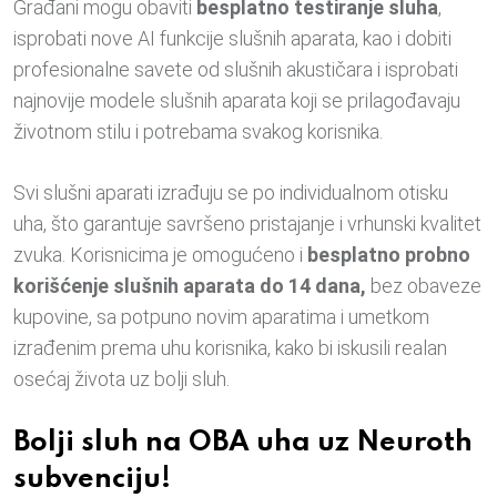
Građani mogu obaviti
besplatno testiranje sluha
,
isprobati nove AI funkcije slušnih aparata, kao i dobiti
profesionalne savete od slušnih akustičara i isprobati
najnovije modele slušnih aparata koji se prilagođavaju
životnom stilu i potrebama svakog korisnika.
Svi slušni aparati izrađuju se po individualnom otisku
uha, što garantuje savršeno pristajanje i vrhunski kvalitet
zvuka. Korisnicima je omogućeno i
besplatno probno
korišćenje slušnih aparata do 14 dana,
bez obaveze
kupovine, sa potpuno novim aparatima i umetkom
izrađenim prema uhu korisnika, kako bi iskusili realan
osećaj života uz bolji sluh.
Bolji sluh na OBA uha uz Neuroth
subvenciju!