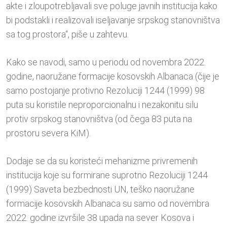
akte i zloupotrebljavali sve poluge javnih institucija kako
bi podstakli i realizovali iseljavanje srpskog stanovništva
sa tog prostora“, piše u zahtevu.
Kako se navodi, samo u periodu od novembra 2022.
godine, naoružane formacije kosovskih Albanaca (čije je
samo postojanje protivno Rezoluciji 1244 (1999) 98
puta su koristile neproporcionalnu i nezakonitu silu
protiv srpskog stanovništva (od čega 83 puta na
prostoru severa KiM).
Dodaje se da su koristeći mehanizme privremenih
institucija koje su formirane suprotno Rezoluciji 1244
(1999) Saveta bezbednosti UN, teško naoružane
formacije kosovskih Albanaca su samo od novembra
2022. godine izvršile 38 upada na sever Kosova i