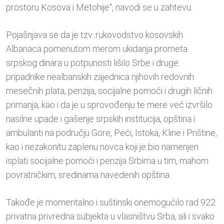
prostoru Kosova i Metohije“, navodi se u zahtevu.
Pojašnjava se da je tzv. rukovodstvo kosovskih
Albanaca pomenutom merom ukidanja prometa
srpskog dinara u potpunosti lišilo Srbe i druge
pripadnike nealbanskih zajednica njihovih redovnih
mesečnih plata, penzija, socijalne pomoći i drugih ličnih
primanja, kao i da je u sprovođenju te mere već izvršilo
nasilne upade i gašenje srpskih institucija, opština i
ambulanti na području Gore, Peći, Istoka, Kline i Prištine,
kao i nezakonitu zaplenu novca koji je bio namenjen
isplati socijalne pomoći i penzija Srbima u tim, mahom
povratničkim, sredinama navedenih opština.
Takođe je momentalno i suštinski onemogućilo rad 922
privatna privredna subjekta u vlasništvu Srba, ali i svako