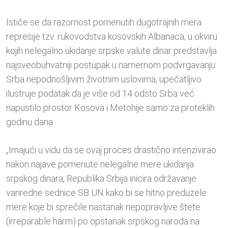
Ističe se da razornost pomenutih dugotrajnih mera
represije tzv. rukovodstva kosovskih Albanaca, u okviru
kojih nelegalno ukidanje srpske valute dinar predstavlja
najsveobuhvatniji postupak u namernom podvrgavanju
Srba nepodnošljivim životnim uslovima, upečatljivo
ilustruje podatak da je više od 14 odsto Srba već
napustilo prostor Kosova i Metohije samo za proteklih
godinu dana.
„Imajući u vidu da se ovaj proces drastično intenzivirao
nakon najave pomenute nelegalne mere ukidanja
srpskog dinara, Republika Srbija inicira održavanje
vanredne sednice SB UN kako bi se hitno preduzele
mere koje bi sprečile nastanak nepopravljive štete
(irreparable harm) po opstanak srpskog naroda na