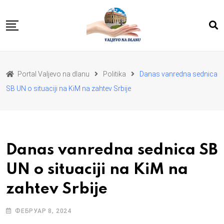
Skip
to
content
POČETNA
VESTI
REGION
Portal Valjevo na dlanu
Politika
Danas vanredna sednica
PRIVREDA
POLITIKA
SB UN o situaciji na KiM na zahtev Srbije
EKOLOGIJA
SPORT
KULTURA I OBRAZOVANJE
ZDRAVLJE I LEPOTA
DA SE I NAS GLAS CUJE
I MI MOZEMO
O NAMA
Danas vanredna sednica SB
UN o situaciji na KiM na
zahtev Srbije
ФЕБРУАР 8, 2024