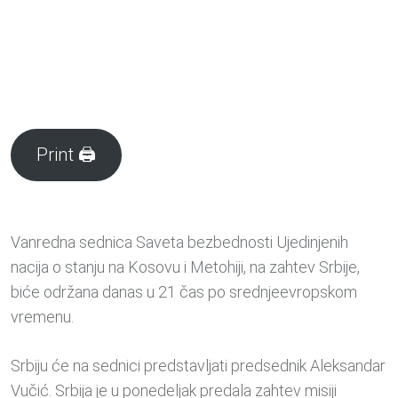
Print 🖨
Vanredna sednica Saveta bezbednosti Ujedinjenih
nacija o stanju na Kosovu i Metohiji, na zahtev Srbije,
biće održana danas u 21 čas po srednjeevropskom
vremenu.
Srbiju će na sednici predstavljati predsednik Aleksandar
Vučić. Srbija je u ponedeljak predala zahtev misiji