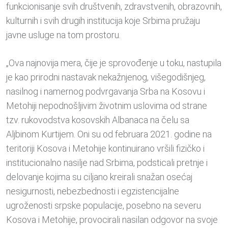
funkcionisanje svih društvenih, zdravstvenih, obrazovnih,
kulturnih i svih drugih institucija koje Srbima pružaju
javne usluge na tom prostoru.
„Ova najnovija mera, čije je sprovođenje u toku, nastupila
je kao prirodni nastavak nekažnjenog, višegodišnjeg,
nasilnog i namernog podvrgavanja Srba na Kosovu i
Metohiji nepodnošljivim životnim uslovima od strane
tzv. rukovodstva kosovskih Albanaca na čelu sa
Aljbinom Kurtijem. Oni su od februara 2021. godine na
teritoriji Kosova i Metohije kontinuirano vršili fizičko i
institucionalno nasilje nad Srbima, podsticali pretnje i
delovanje kojima su ciljano kreirali snažan osećaj
nesigurnosti, nebezbednosti i egzistencijalne
ugroženosti srpske populacije, posebno na severu
Kosova i Metohije, provocirali nasilan odgovor na svoje