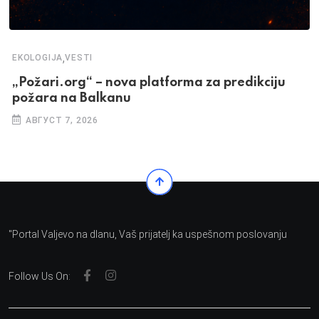
,
EKOLOGIJA
VESTI
„Požari.org“ – nova platforma za predikciju
požara na Balkanu
АВГУСТ 7, 2026
"Portal Valjevo na dlanu, Vaš prijatelj ka uspešnom poslovanju
Follow Us On: