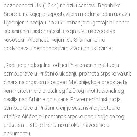
bezbednosti UN (1244) nalazi u sastavu Republike
Srbije, a na kojoj je uspostavljena međunarodna uprava
Ujedinjenih nacija, u toku kulminacija dugotrajnih i dobro
isplaniranih i sistematskih akcija tzv. rukovodstva
kosovskih Albanaca, kojom se Srbi namerno
podvrgavaju nepodnošljivim životnim uslovima.
„Radi se o nelegalnoj odluci Privremenih institucija
samouprave u Prištini o ukidanju prometa srpske valute
dinara na prostoru Kosova i Metohije, koja predstavlja
kontinuitet mera brutalnog fizičkog i institucionalnog
nasilja nad Srbima od strane Privremenih institucija
samouprave u Prištini, a čiji je suštinski cilj potpuno
etničko čišćenje i nestanak srpske populacije sa tog
prostora – što je trenutno u toku“, navodi se u
dokumentu.