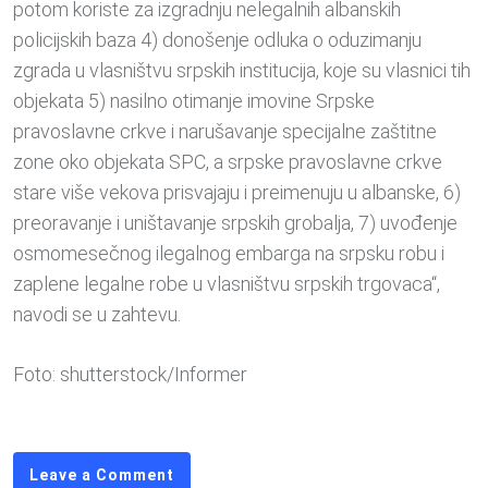
potom koriste za izgradnju nelegalnih albanskih
policijskih baza 4) donošenje odluka o oduzimanju
zgrada u vlasništvu srpskih institucija, koje su vlasnici tih
objekata 5) nasilno otimanje imovine Srpske
pravoslavne crkve i narušavanje specijalne zaštitne
zone oko objekata SPC, a srpske pravoslavne crkve
stare više vekova prisvajaju i preimenuju u albanske, 6)
preoravanje i uništavanje srpskih grobalja, 7) uvođenje
osmomesečnog ilegalnog embarga na srpsku robu i
zaplene legalne robe u vlasništvu srpskih trgovaca“,
navodi se u zahtevu.
Foto: shutterstock/Informer
Leave a Comment