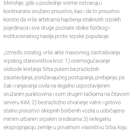
Metohije, gde u poslednje vreme ostvaruju i
kontinuirano oružano prisustvo, kao i da to prisustvo
koriste da vrše arbitrarna hapšenja istaknutih srpskih
pojedinaca i sve druge poznate oblike fizičkog i
institucionalnog nasilja protiv srpske populacije.
„Između ostalog, vrše akte masovnog zastrašivanja
srpskog stanovništva kroz: 1) onemogućavanje
slobode kretanja Srba putem bezrazložnih
zaustavljanja, ponižavajućeg postupanja, prebijanja, pa
čak i ranjavanja civila na ilegalno uspostavljenim
oružanim punktovima i svim drugim tačkama na čitavom
severu KiM, 2) bezrazložno otvaranje vatre i gotovo
stalno prisustvo oklopnih borbenih vozila u uobičajeno
mirnim urbanim srpskim sredinama 3) nelegalnu
eksproprijaciju zemlje u privatnom vlasništvu Srba, koju