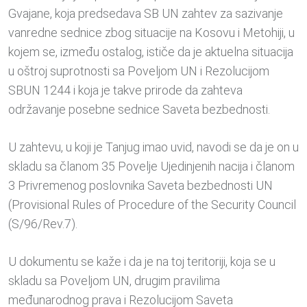
Gvajane, koja predsedava SB UN zahtev za sazivanje
vanredne sednice zbog situacije na Kosovu i Metohiji, u
kojem se, između ostalog, ističe da je aktuelna situacija
u oštroj suprotnosti sa Poveljom UN i Rezolucijom
SBUN 1244 i koja je takve prirode da zahteva
održavanje posebne sednice Saveta bezbednosti.
U zahtevu, u koji je Tanjug imao uvid, navodi se da je on u
skladu sa članom 35 Povelje Ujedinjenih nacija i članom
3 Privremenog poslovnika Saveta bezbednosti UN
(Provisional Rules of Procedure of the Security Council
(S/96/Rev.7).
U dokumentu se kaže i da je na toj teritoriji, koja se u
skladu sa Poveljom UN, drugim pravilima
međunarodnog prava i Rezolucijom Saveta