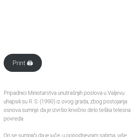
Print 🖨
Pripadnici Ministarstva unutrašnjih poslova u Valjevu
uhapsili su R. S. (1990) iz ovog grada, zbog postojanja
osnova sumnje da je izvršio krivično delo teška telesna
povreda.
On se sumnjiči da je juče, u popodnevnim satima, više