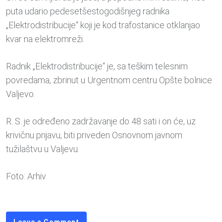
puta udario pedesetšestogodišnjeg radnika
„Elektrodistribucije“ koji je kod trafostanice otklanjao
kvar na elektromreži.
Radnik „Elektrodistribucije“ je, sa teškim telesnim
povredama, zbrinut u Urgentnom centru Opšte bolnice
Valjevo.
R. S. je određeno zadržavanje do 48 sati i on će, uz
krivičnu prijavu, biti priveden Osnovnom javnom
tužilaštvu u Valjevu.
Foto: Arhiv