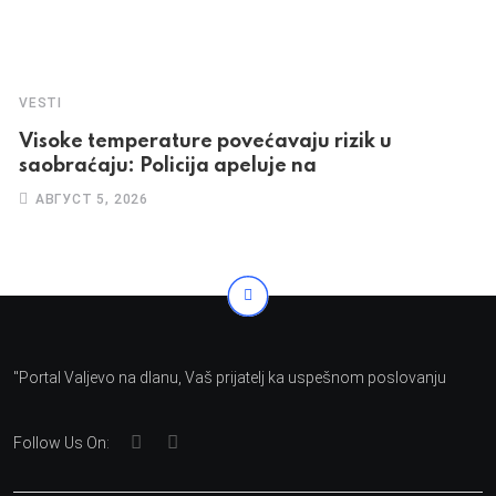
VESTI
Visoke temperature povećavaju rizik u
saobraćaju: Policija apeluje na
АВГУСТ 5, 2026
"Portal Valjevo na dlanu, Vaš prijatelj ka uspešnom poslovanju
Follow Us On: