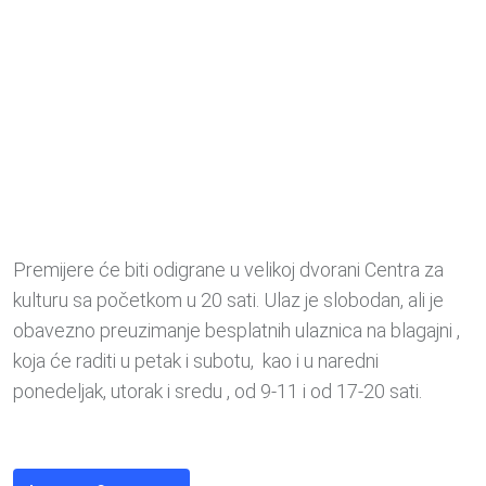
Premijere će biti odigrane u velikoj dvorani Centra za
kulturu sa početkom u 20 sati. Ulaz je slobodan, ali je
obavezno preuzimanje besplatnih ulaznica na blagajni ,
koja će raditi u petak i subotu, kao i u naredni
ponedeljak, utorak i sredu , od 9-11 i od 17-20 sati.