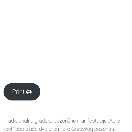
Print 🖨
Tradicionalnu gradsku pozorišnu manifestaciju „Abro
fest“ obeležiće dve premijere Gradskog pozorišta