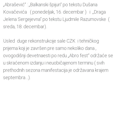
„Abrašević“ : „Balkanski špijun“ po tekstu Dušana
Kovačevića ( ponedeljak, 16. decembar ) i „Draga
Jelena Sergejevna“ po tekstu Ljudmile Razumovske (
sreda, 18. decembar).
Usled duge rekonstrukcije sale CZK i tehničkog
prijema koji je završen pre samo nekoliko dana ,
ovogodišnji devetnaesti po redu „Abro fest“ održaće se
u skraćenom izdanju i neuobičajenom terminu ( svih
prethodnih sezona manifestacija je održavana krajem
septembra…).