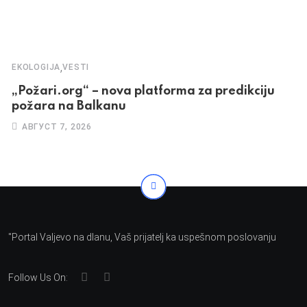
,
EKOLOGIJA
VESTI
„Požari.org“ – nova platforma za predikciju
požara na Balkanu
АВГУСТ 7, 2026
"Portal Valjevo na dlanu, Vaš prijatelj ka uspešnom poslovanju
Follow Us On: