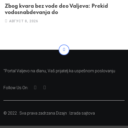
Zbog kvara bez vode deo Valjeva: Prekid
vodosnabdevanja do
АВГУСТ 8, 2026
"Portal Valjevo na dlanu, Vaš prijatelj ka uspešnom poslovanju
Follow Us On:
© 2022 . Sva prava zadrzana Dizajn :
Izrada sajtova