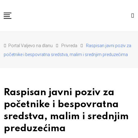
Skip
to
content
POČETNA
VESTI
REGION
Portal Valjevo na dlanu
Privreda
Raspisan javni poziv za
PRIVREDA
POLITIKA
početnike i bespovratna sredstva, malim i srednjim preduzećima
EKOLOGIJA
SPORT
KULTURA I OBRAZOVANJE
ZDRAVLJE I LEPOTA
DA SE I NAS GLAS CUJE
I MI MOZEMO
O NAMA
Raspisan javni poziv za
početnike i bespovratna
sredstva, malim i srednjim
preduzećima