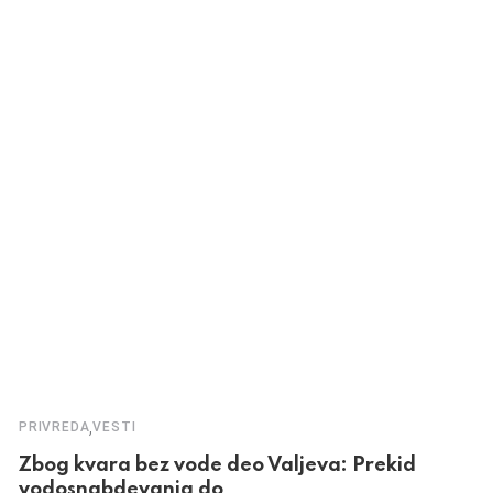
,
PRIVREDA
VESTI
Zbog kvara bez vode deo Valjeva: Prekid
vodosnabdevanja do