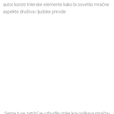
autor koristi trilerske elemente kako bi osvetlio mračne
aspekte društva i ljudske prirode.
„Seme ti se zatrlo“ je uzbudljiv triler koji oslikava mračnu