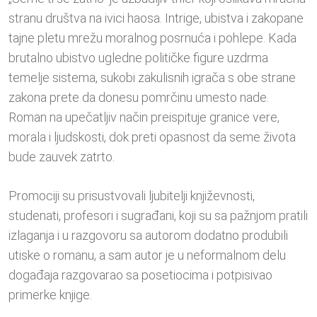
stranu društva na ivici haosa. Intrige, ubistva i zakopane
tajne pletu mrežu moralnog posrnuća i pohlepe. Kada
brutalno ubistvo ugledne političke figure uzdrma
temelje sistema, sukobi zakulisnih igrača s obe strane
zakona prete da donesu pomrčinu umesto nade.
Roman na upečatljiv način preispituje granice vere,
morala i ljudskosti, dok preti opasnost da seme života
bude zauvek zatrto.
Promociji su prisustvovali ljubitelji književnosti,
studenati, profesori i sugrađani, koji su sa pažnjom pratili
izlaganja i u razgovoru sa autorom dodatno produbili
utiske o romanu, a sam autor je u neformalnom delu
događaja razgovarao sa posetiocima i potpisivao
primerke knjige.