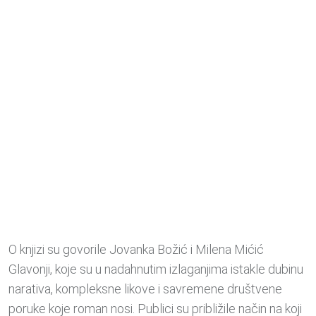
O knjizi su govorile Jovanka Božić i Milena Mićić
Glavonji, koje su u nadahnutim izlaganjima istakle dubinu
narativa, kompleksne likove i savremene društvene
poruke koje roman nosi. Publici su približile način na koji