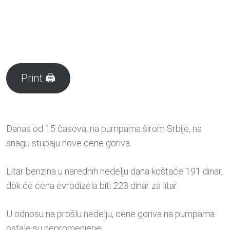
Print 🖨
Danas od 15 časova, na pumpama širom Srbije, na
snagu stupaju nove cene goriva.
Litar benzina u narednih nedelju dana koštaće 191 dinar,
dok će cena evrodizela biti 223 dinar za litar.
U odnosu na prošlu nedelju, cene goriva na pumpama
ostale su nepromenjene.