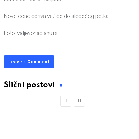
Nove cene goriva važiće do sledećeg petka.
Foto: valjevonadlanu.rs
Leave a Comment
Slični postovi