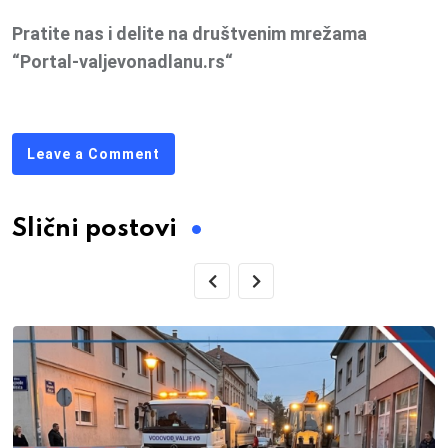
Pratite nas i delite na društvenim mrežama
“Portal-valjevonadlanu.rs“
Leave a Comment
Slični postovi