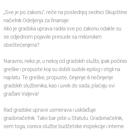
„Sve je po zakonu“, reče na poslednjoj sednici Skupštine
načelnik Odeljenja za finansije.
Ako je gradska uprava radila sve po zakonu odakle su
se odjednom pojavile presude sa milionskim
obeštećenjima?
Naravno, neko je, u nekoj od gradskih službi, ipak počinio
greške i propuste koji su dobili sudski epilog i stigli na
naplatu. Te greške, propuste, činjenje ili nečinjenje
gradskih službenika, kao i uvek do sada, plaćaju svi
građani Valjeva!
Rad gradske uprave usmerava i usklađuje
gradonačelnik. Tako bar piše u Statutu. Gradonačelnik,
sem toga, osniva službe budžetske inspekcije i interne