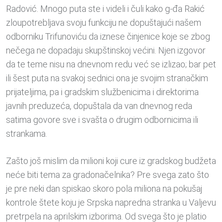
Radović. Mnogo puta ste i videli i čuli kako g-đa Rakić
zloupotrebljava svoju funkciju ne dopuštajući našem
odborniku Trifunoviću da iznese činjenice koje se zbog
nečega ne dopadaju skupštinskoj većini. Njen izgovor
da te teme nisu na dnevnom redu već se izlizao; bar pet
ili šest puta na svakoj sednici ona je svojim stranačkim
prijateljima, pa i gradskim službenicima i direktorima
javnih preduzeća, dopuštala da van dnevnog reda
satima govore sve i svašta o drugim odbornicima ili
strankama.
Zašto još mislim da milioni koji cure iz gradskog budžeta
neće biti tema za gradonačelnika? Pre svega zato što
je pre neki dan spiskao skoro pola miliona na pokušaj
kontrole štete koju je Srpska napredna stranka u Valjevu
pretrpela na aprilskim izborima. Od svega što je platio