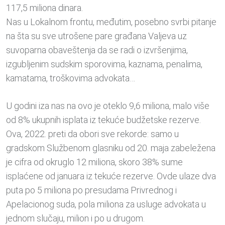
117,5 miliona dinara.
Nas u Lokalnom frontu, međutim, posebno svrbi pitanje
na šta su sve utrošene pare građana Valjeva uz
suvoparna obaveštenja da se radi o izvršenjima,
izgubljenim sudskim sporovima, kaznama, penalima,
kamatama, troškovima advokata…
U godini iza nas na ovo je oteklo 9,6 miliona, malo više
od 8% ukupnih isplata iz tekuće budžetske rezerve.
Ova, 2022. preti da obori sve rekorde: samo u
gradskom Službenom glasniku od 20. maja zabeležena
je cifra od okruglo 12 miliona, skoro 38% sume
isplaćene od januara iz tekuće rezerve. Ovde ulaze dva
puta po 5 miliona po presudama Privrednog i
Apelacionog suda, pola miliona za usluge advokata u
jednom slučaju, milion i po u drugom.