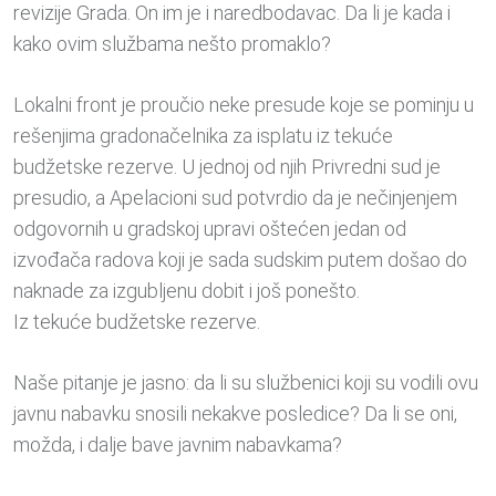
revizije Grada. On im je i naredbodavac. Da li je kada i
kako ovim službama nešto promaklo?
Lokalni front je proučio neke presude koje se pominju u
rešenjima gradonačelnika za isplatu iz tekuće
budžetske rezerve. U jednoj od njih Privredni sud je
presudio, a Apelacioni sud potvrdio da je nečinjenjem
odgovornih u gradskoj upravi oštećen jedan od
izvođača radova koji je sada sudskim putem došao do
naknade za izgubljenu dobit i još ponešto.
Iz tekuće budžetske rezerve.
Naše pitanje je jasno: da li su službenici koji su vodili ovu
javnu nabavku snosili nekakve posledice? Da li se oni,
možda, i dalje bave javnim nabavkama?