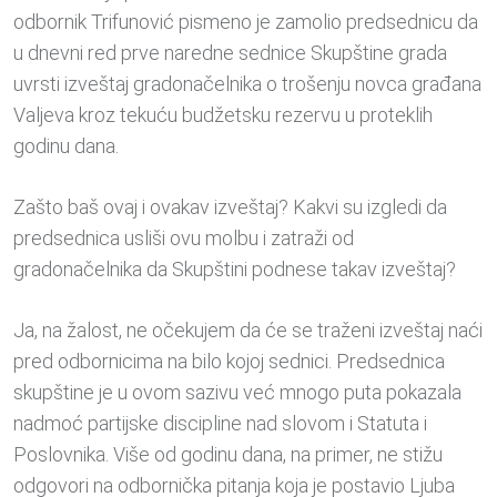
odbornik Trifunović pismeno je zamolio predsednicu da
u dnevni red prve naredne sednice Skupštine grada
uvrsti izveštaj gradonačelnika o trošenju novca građana
Valjeva kroz tekuću budžetsku rezervu u proteklih
godinu dana.
Zašto baš ovaj i ovakav izveštaj? Kakvi su izgledi da
predsednica usliši ovu molbu i zatraži od
gradonačelnika da Skupštini podnese takav izveštaj?
Ja, na žalost, ne očekujem da će se traženi izveštaj naći
pred odbornicima na bilo kojoj sednici. Predsednica
skupštine je u ovom sazivu već mnogo puta pokazala
nadmoć partijske discipline nad slovom i Statuta i
Poslovnika. Više od godinu dana, na primer, ne stižu
odgovori na odbornička pitanja koja je postavio Ljuba