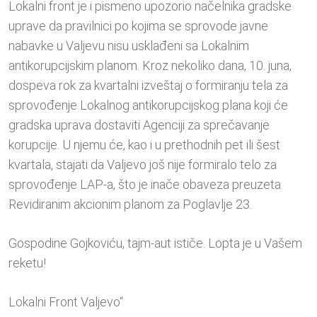
Lokalni front je i pismeno upozorio načelnika gradske
uprave da pravilnici po kojima se sprovode javne
nabavke u Valjevu nisu usklađeni sa Lokalnim
antikorupcijskim planom. Kroz nekoliko dana, 10. juna,
dospeva rok za kvartalni izveštaj o formiranju tela za
sprovođenje Lokalnog antikorupcijskog plana koji će
gradska uprava dostaviti Agenciji za sprečavanje
korupcije. U njemu će, kao i u prethodnih pet ili šest
kvartala, stajati da Valjevo još nije formiralo telo za
sprovođenje LAP-a, što je inače obaveza preuzeta
Revidiranim akcionim planom za Poglavlje 23.
Gospodine Gojkoviću, tajm-aut ističe. Lopta je u Vašem
reketu!
Lokalni Front Valjevo“