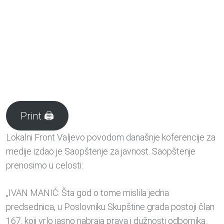
Print 🖨
Lokalni Front Valjevo povodom današnje koferencije za
medije izdao je Saopštenje za javnost. Saopštenje
prenosimo u celosti:
„IVAN MANIĆ: Šta god o tome mislila jedna
predsednica, u Poslovniku Skupštine grada postoji član
167. koji vrlo jasno nabraja prava i dužnosti odbornika.