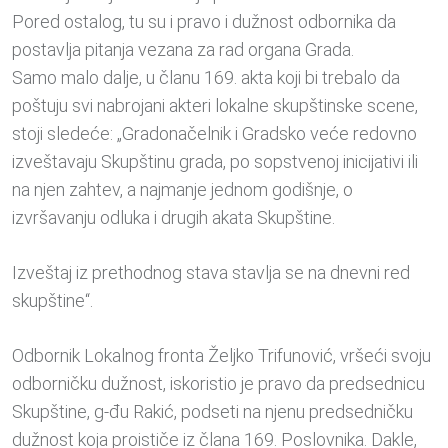
Pored ostalog, tu su i pravo i dužnost odbornika da
postavlja pitanja vezana za rad organa Grada.
Samo malo dalje, u članu 169. akta koji bi trebalo da
poštuju svi nabrojani akteri lokalne skupštinske scene,
stoji sledeće: „Gradonačelnik i Gradsko veće redovno
izveštavaju Skupštinu grada, po sopstvenoj inicijativi ili
na njen zahtev, a najmanje jednom godišnje, o
izvršavanju odluka i drugih akata Skupštine.
Izveštaj iz prethodnog stava stavlja se na dnevni red
skupštine“.
Odbornik Lokalnog fronta Željko Trifunović, vršeći svoju
odborničku dužnost, iskoristio je pravo da predsednicu
Skupštine, g-đu Rakić, podseti na njenu predsedničku
dužnost koja proističe iz člana 169. Poslovnika. Dakle,