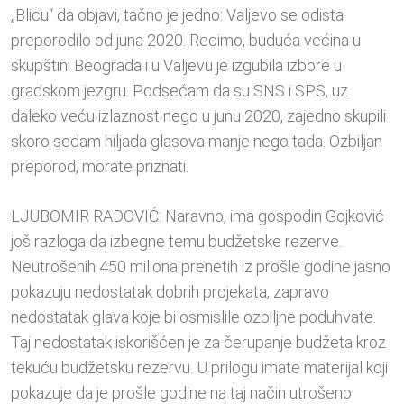
„Blicu“ da objavi, tačno je jedno: Valjevo se odista
preporodilo od juna 2020. Recimo, buduća većina u
skupštini Beograda i u Valjevu je izgubila izbore u
gradskom jezgru. Podsećam da su SNS i SPS, uz
daleko veću izlaznost nego u junu 2020, zajedno skupili
skoro sedam hiljada glasova manje nego tada. Ozbiljan
preporod, morate priznati.
LJUBOMIR RADOVIĆ: Naravno, ima gospodin Gojković
još razloga da izbegne temu budžetske rezerve.
Neutrošenih 450 miliona prenetih iz prošle godine jasno
pokazuju nedostatak dobrih projekata, zapravo
nedostatak glava koje bi osmislile ozbiljne poduhvate.
Taj nedostatak iskorišćen je za čerupanje budžeta kroz
tekuću budžetsku rezervu. U prilogu imate materijal koji
pokazuje da je prošle godine na taj način utrošeno