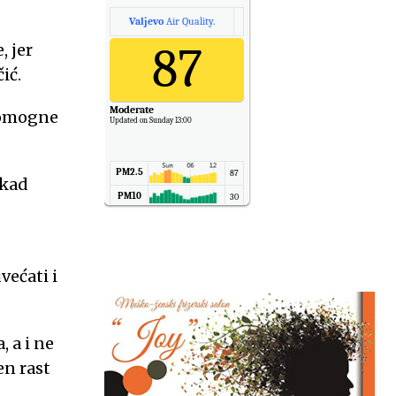
Valjevo
Air Quality.
87
, jer
ić.
Moderate
pomogne
Updated on Sunday 13:00
PM2.5
87
ikad
PM10
30
NO2
11
SO2
7
CO
6
većati i
Temp.
6
 a i ne
en rast