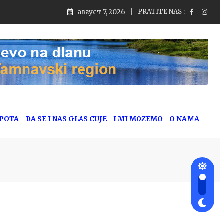
август 7, 2026
PRATITE NAS :
jeg saobraćaja
EPOTA
DA SE I NAS GLAS CUJE
I MI MOZEMO
O NAMA