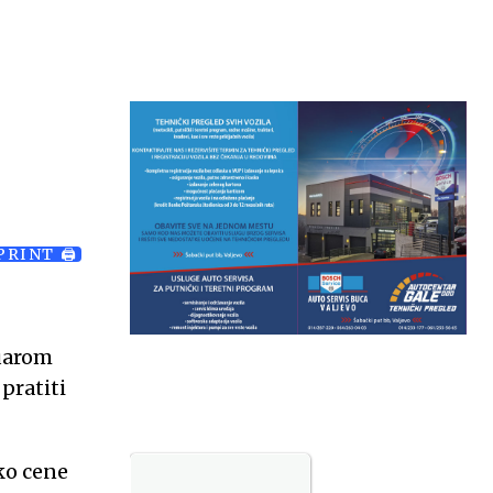
Temp.
6
PRINT 🖨
nuarom
pratiti
oko cene