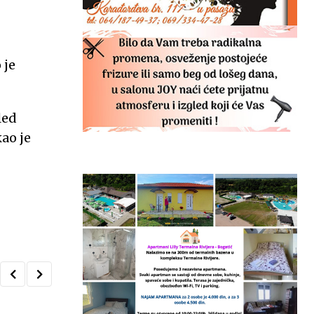
 je
led
ao je