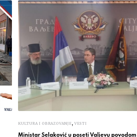
,
KULTURA I OBRAZOVANJE
VESTI
Ministar Selaković u poseti Valjevu povodom 