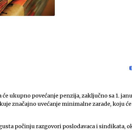
a će ukupno povećanje penzija, zaključno sa 1. ja
čekuje značajno uvećanje minimalne zarade, koju će 
avgusta počinju razgovori poslodavaca i sindikata, 