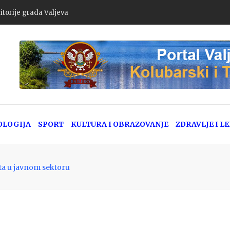
goda u Srbiji: Policija apeluje na dodatni oprez zbog pojačanog letn
OLOGIJA
SPORT
KULTURA I OBRAZOVANJE
ZDRAVLJE I L
ata u javnom sektoru