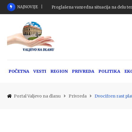
Skip
NAJNOVIJE
Tri osobe poginule u 116 saobraćajnih nez
to
content
POČETNA
VESTI
REGION
PRIVREDA
POLITIKA
EK
Portal Valjevo na dlanu
Privreda
Dvocifren rast pl