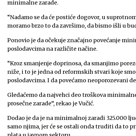
k
p
n
minimalne zarade.
“Nadamo se da će postiće dogovor, u suprotnom o
moramo brzo to da završimo, da bismo išli u bu
Ponovio je da očekuje značajno povećanje min
poslodavcima na različite načine.
“Kroz smanjenje doprinosa, da smanjimo poreze 
niže, i to je jedna od reformskih stvari koje sm
poslodavcima. I da povećamo neoporozevani de
Gledaćemo da najvehci deo troškova minimalne 
prosečne zarade”, rekao je Vučić.
Dodao je da je na minimalnoj zaradi 325.000 ljud
samo njima, jer će se ostali onda truditi da to pr
plata u javnom sektoru.