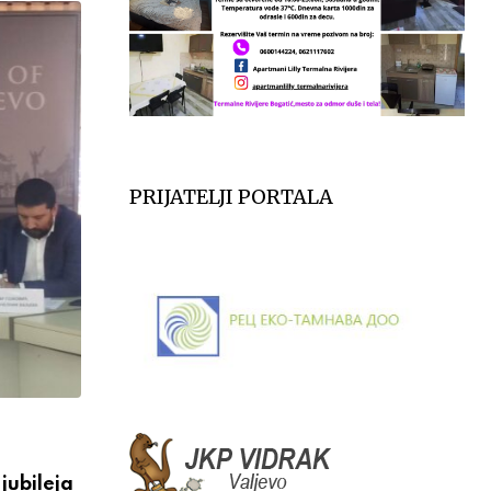
PRIJATELJI PORTALA
VESTI
jubileja
Večeras počinju 39. Tešnjarske večeri – 