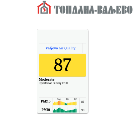
Valjevo
Air Quality.
87
Moderate
Updated on Sunday 13:00
PM2.5
87
PM10
30
NO2
11
SO2
7
CO
6