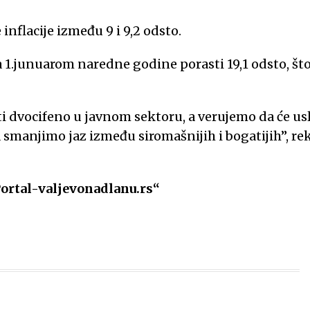
inflacije između 9 i 9,2 odsto.
a 1.junuarom naredne godine porasti 19,1 odsto, što
sti dvocifeno u javnom sektoru, a verujemo da će us
smanjimo jaz između siromašnijih i bogatijih”, rek
Portal-valjevonadlanu.rs“