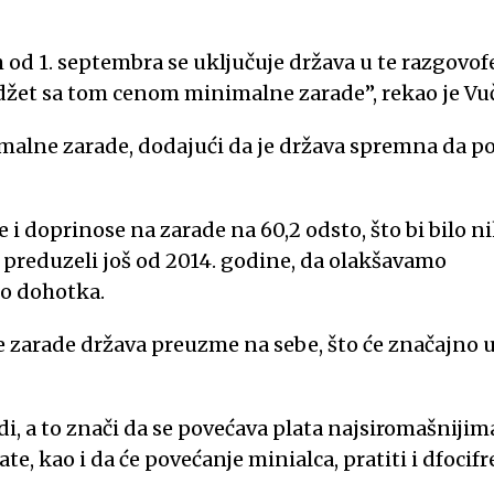
d 1. septembra se uključuje država u te razgovofe
džet sa tom cenom minimalne zarade”, rekao je Vuč
imalne zarade, dodajući da je država spremna da 
i doprinose na zarade na 60,2 odsto, što bi bilo n
o preduzeli još od 2014. godine, da olakšavamo
o dohotka.
zarade država preuzme na sebe, što će značajno u
i, a to znači da se povećava plata najsiromašnijima,
ate, kao i da će povećanje minialca, pratiti i dfocifr