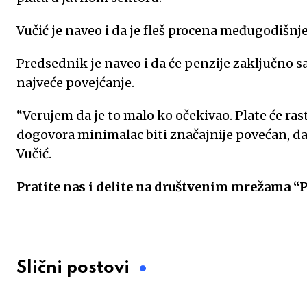
Vučić je naveo i da je fleš procena međugodišnje 
Predsednik je naveo i da će penzije zaključno s
najveće povejćanje.
“Verujem da je to malo ko očekivao. Plate će ra
dogovora minimalac biti značajnije povećan, da 
Vučić.
Pratite nas i delite na društvenim mrežama “
Slični postovi