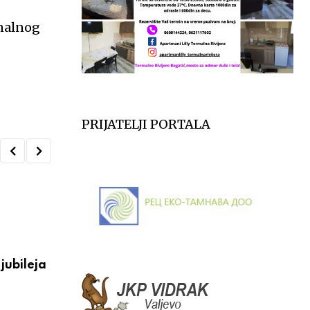
onalnog
PRIJATELJI PORTALA
VESTI
jubileja
Večeras počinju 39. Tešnjarske večeri – 
postaje centar
АВГУСТ 6, 2026