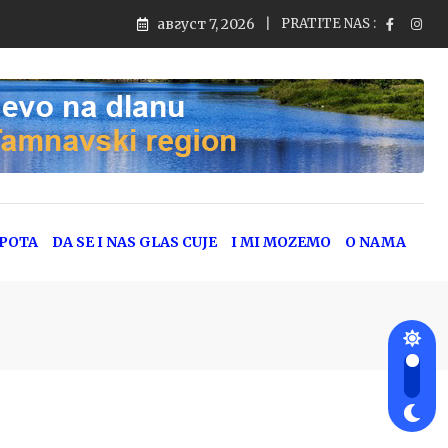
август 7, 2026
PRATITE NAS :
EPOTA
DA SE I NAS GLAS CUJE
I MI MOZEMO
O NAMA