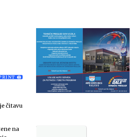
Temp.
6
PRINT 🖨
je čitavu
stene na