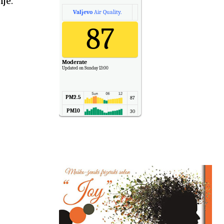
je.
Valjevo
Air Quality.
87
Moderate
Updated on Sunday 13:00
PM2.5
87
PM10
30
NO2
11
SO2
7
CO
6
Temp.
6