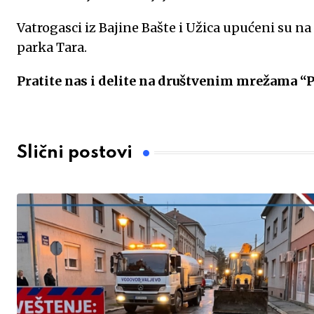
Vatrogasci iz Bajine Bašte i Užica upućeni su na
parka Tara.
Pratite nas i delite na društvenim mrežama “
Slični postovi