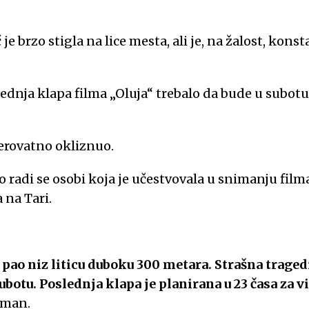
e brzo stigla na lice mesta, ali je, na žalost, kons
lednja klapa filma „Oluja“ trebalo da bude u subot
verovatno okliznuo.
 radi se osobi koja je učestvovala u snimanju film
 na Tari.
pao niz liticu duboku 300 metara. Strašna tragedi
ubotu. Poslednja klapa je planirana u 23 časa za 
iman.