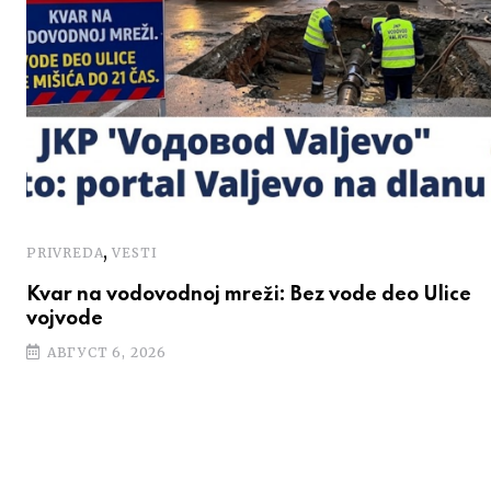
,
PRIVREDA
VESTI
Kvar na vodovodnoj mreži: Bez vode deo Ulice
vojvode
АВГУСТ 6, 2026