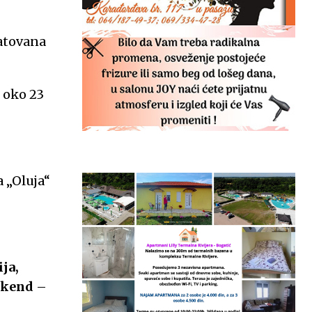
tatovana
u oko 23
a „Oluja“
ja,
vikend
–