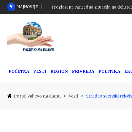
Skip
NAJNOVIJE
Proglašena vanredna situacija na delu ter
to
content
POČETNA
VESTI
REGION
PRIVREDA
POLITIKA
EK
Portal Valjevo na dlanu
Vesti
Stradao scenski rekvizi