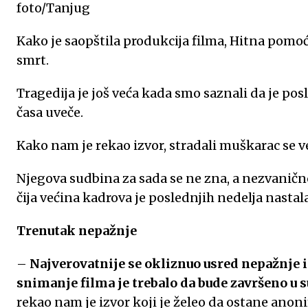
foto/Tanjug
Kako je saopštila produkcija filma, Hitna pomoć j
smrt.
Tragedija je još veća kada smo saznali da je pos
časa uveče.
Kako nam je rekao izvor, stradali muškarac se 
Njegova sudbina za sada se ne zna, a nezvanično
čija većina kadrova je poslednjih nedelja nastala
Trenutak nepažnje
–
Najverovatnije se okliznuo usred nepažnje i 
snimanje filma je trebalo da bude završeno u s
rekao nam je izvor koji je želeo da ostane anon