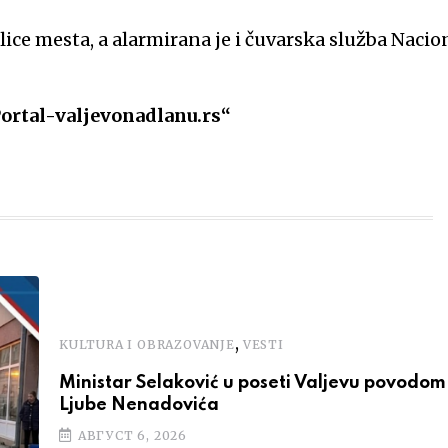
 lice mesta, a alarmirana je i čuvarska služba Naci
Portal-valjevonadlanu.rs“
,
KULTURA I OBRAZOVANJE
VESTI
Ministar Selaković u poseti Valjevu povodom 
Ljube Nenadovića
АВГУСТ 6, 2026