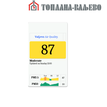
Valjevo
Air Quality.
87
Moderate
Updated on Sunday 13:00
PM2.5
87
PM10
30
NO2
11
SO2
7
CO
6