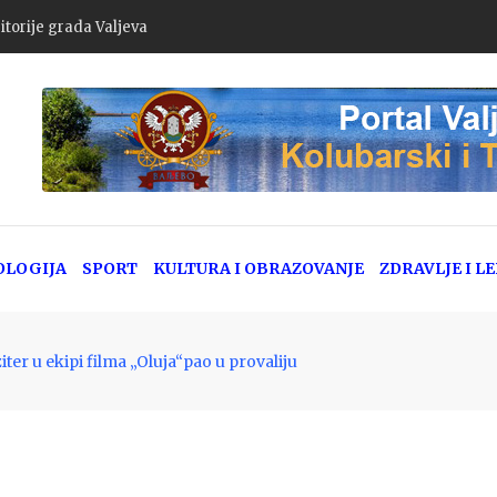
itorije grada Valjeva
OLOGIJA
SPORT
KULTURA I OBRAZOVANJE
ZDRAVLJE I L
ter u ekipi filma „Oluja“pao u provaliju