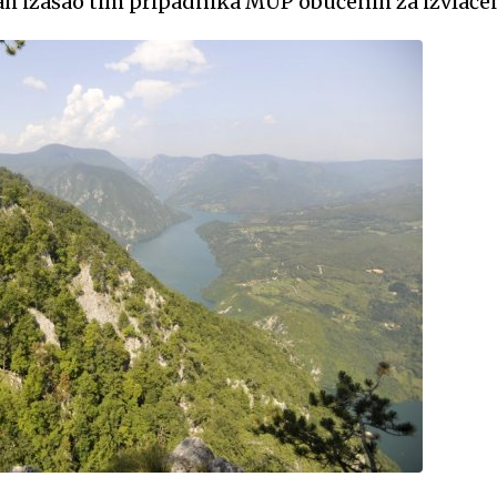
ah izašao tim pripadnika MUP obučenih za izvlačen