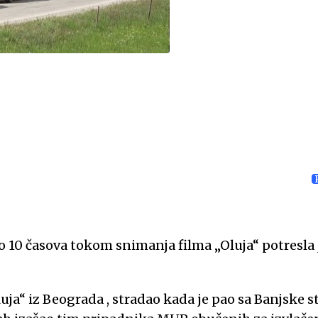
o 10 časova tokom snimanja filma „Oluja“ potresla 
„Oluja“ iz Beograda , stradao kada je pao sa Banjske 