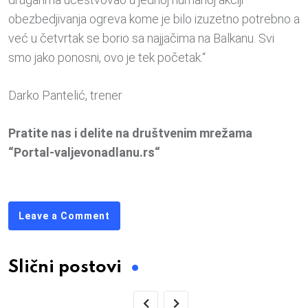
obezbedjivanja ogreva kome je bilo izuzetno potrebno a
već u četvrtak se borio sa najjačima na Balkanu. Svi
smo jako ponosni, ovo je tek početak.“
Darko Pantelić, trener
Pratite nas i delite na društvenim mrežama
“Portal-valjevonadlanu.rs“
Leave a Comment
Slični postovi