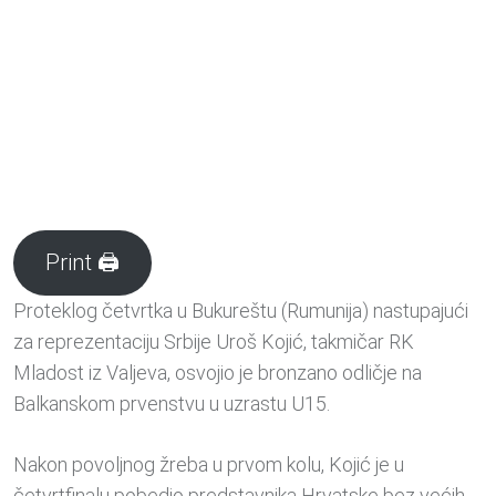
Print 🖨
Proteklog četvrtka u Bukureštu (Rumunija) nastupajući
za reprezentaciju Srbije Uroš Kojić, takmičar RK
Mladost iz Valjeva, osvojio je bronzano odličje na
Balkanskom prvenstvu u uzrastu U15.
Nakon povoljnog žreba u prvom kolu, Kojić je u
četvrtfinalu pobedio predstavnika Hrvatske bez većih