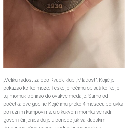
„Velika radost za ceo Rvački klub „Mladost“, Kojić je
pokazao koliko može. Teško je rečima opisati koliko je
taj momak trenirao do ovakve medalje. Samo od
početka ove godine Kojić ima preko 4 meseca boravka
po raznim kampovima, a o kakvom momku se radi
govori i činjenica da je u ponedeljak sa klupskim
drugarima učestvovao u jednoj humanoj akciji