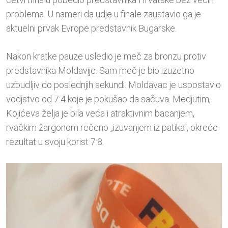
problema. U nameri da udje u finale zaustavio ga je
aktuelni prvak Evrope predstavnik Bugarske.
Nakon kratke pauze usledio je meč za bronzu protiv
predstavnika Moldavije. Sam meč je bio izuzetno
uzbudljiv do poslednjih sekundi. Moldavac je uspostavio
vodjstvo od 7:4 koje je pokušao da sačuva. Medjutim,
Kojićeva želja je bila veća i atraktivnim bacanjem,
rvačkim žargonom rečeno „izuvanjem iz patika“, okreće
rezultat u svoju korist 7:8.