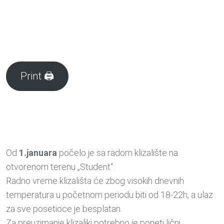
Print 🖨
Od
1.januara
počelo je sa radom klizalište na
otvorenom terenu „Student“.
Radno vreme klizališta će zbog visokih dnevnih
temperatura u početnom periodu biti od 18-22h, a ulaz
za sve posetioce je besplatan.
Za preuzimanje klizaljki potrebno je poneti lični