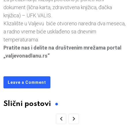
dokument (lična karta, zdravstvena knjižica, đačka
knjižica) – UFK VALIS.
Klizalište u Valjevu biće otvoreno naredna dva meseca,
a radno vreme biće usklađeno sa dnevnim
temperaturama.
Pratite nas i delite na društvenim mrežama portal
„valjevonadlanu.rs“
Leave a Comment
Slični postovi