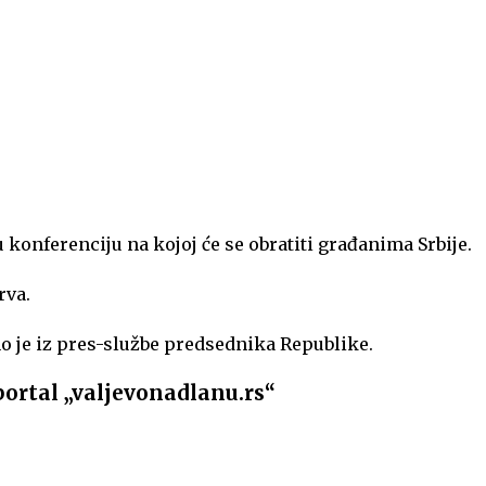
konferenciju na kojoj će se obratiti građanima Srbije.
rva.
eno je iz pres-službe predsednika Republike.
portal „valjevonadlanu.rs“