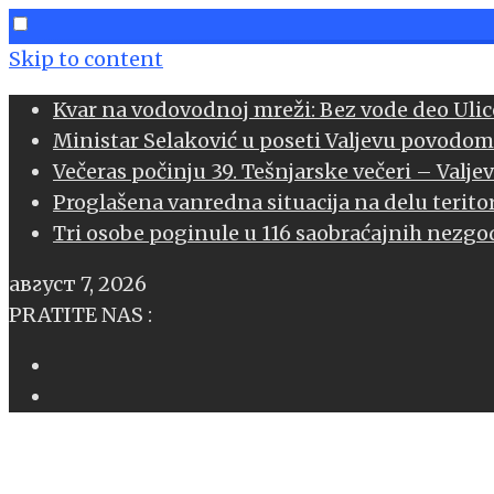
Skip to content
Kvar na vodovodnoj mreži: Bez vode deo Ulice
Ministar Selaković u poseti Valjevu povodom
book
Večeras počinju 39. Tešnjarske večeri – Valje
Proglašena vanredna situacija na delu teritor
l
Tri osobe poginule u 116 saobraćajnih nezgod
age
август 7, 2026
sApp
PRATITE NAS :
l
er
edIn