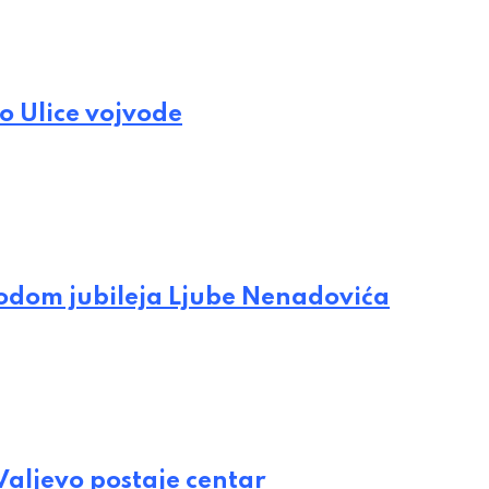
o Ulice vojvode
vodom jubileja Ljube Nenadovića
 Valjevo postaje centar