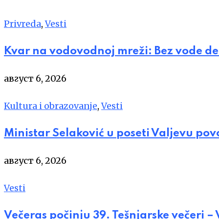
Privreda
,
Vesti
Kvar na vodovodnoj mreži: Bez vode de
август 6, 2026
Kultura i obrazovanje
,
Vesti
Ministar Selaković u poseti Valjevu po
август 6, 2026
Vesti
Večeras počinju 39. Tešnjarske večeri –