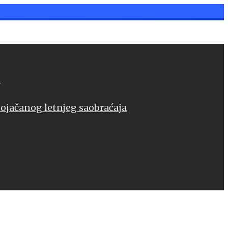
e
pojačanog letnjeg saobraćaja