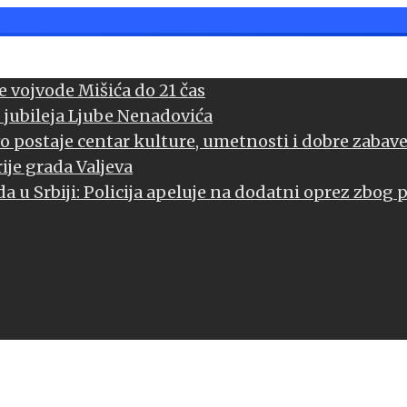
 vojvode Mišića do 21 čas
 jubileja Ljube Nenadovića
vo postaje centar kulture, umetnosti i dobre zabav
ije grada Valjeva
a u Srbiji: Policija apeluje na dodatni oprez zbog 