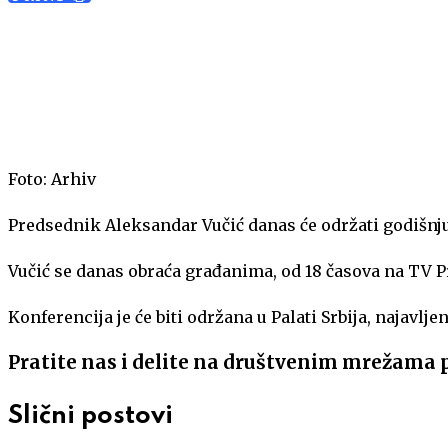
LinkedIn
Foto: Arhiv
Predsednik Aleksandar Vučić danas će održati godišnju 
Vučić se danas obraća građanima, od 18 časova na TV P
Konferencija je će biti održana u Palati Srbija, najavlj
Pratite nas i delite na društvenim mrežama 
Slični postovi