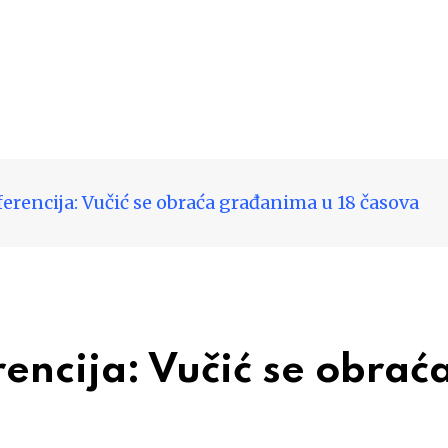
erencija: Vučić se obraća građanima u 18 časova
encija: Vučić se obrać