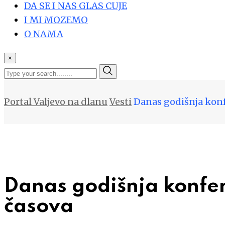
DA SE I NAS GLAS CUJE
I MI MOZEMO
O NAMA
×
Portal Valjevo na dlanu
Vesti
Danas godišnja konf
Danas godišnja konfer
časova