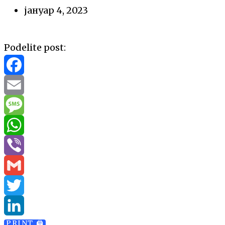
јануар 4, 2023
Podelite post:
Facebook
Email
Message
WhatsApp
Viber
Gmail
Twitter
PRINT 🖨