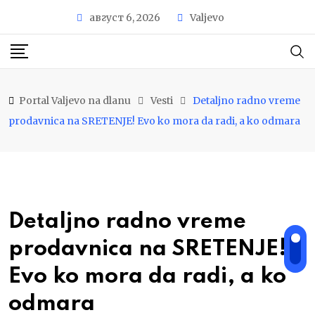
S
август 6, 2026
Valjevo
k
i
p
t
Portal Valjevo na dlanu
Vesti
Detaljno radno vreme
o
prodavnica na SRETENJE! Evo ko mora da radi, a ko odmara
c
o
n
t
e
Detaljno radno vreme
n
t
prodavnica na SRETENJE!
Evo ko mora da radi, a ko
odmara