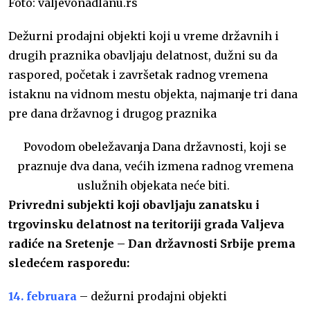
Foto: valjevonadlanu.rs
k
p
n
Dežurni prodajni objekti koji u vreme državnih i
drugih praznika obavljaju delatnost, dužni su da
raspored, početak i završetak radnog vremena
istaknu na vidnom mestu objekta, najmanje tri dana
pre dana državnog i drugog praznika
Povodom
obeležavanja Dana državnosti
, koji se
praznuje dva dana, većih izmena radnog vremena
uslužnih objekata neće biti.
Privredni subjekti koji obavljaju zanatsku i
trgovinsku delatnost na teritoriji grada Valjeva
radiće na Sretenje – Dan državnosti Srbije prema
sledećem rasporedu:
14. februara
– dežurni prodajni objekti