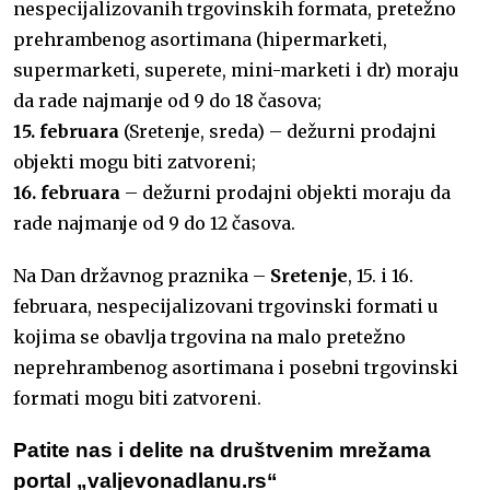
nespecijalizovanih trgovinskih formata, pretežno
prehrambenog asortimana (hipermarketi,
supermarketi, superete, mini-marketi i dr) moraju
da rade najmanje od 9 do 18 časova;
15. februara
(Sretenje, sreda) – dežurni prodajni
objekti mogu biti zatvoreni;
16. februara
– dežurni prodajni objekti moraju da
rade najmanje od 9 do 12 časova.
Na Dan državnog praznika –
Sretenje
, 15. i 16.
februara, nespecijalizovani trgovinski formati u
kojima se obavlja trgovina na malo pretežno
neprehrambenog asortimana i posebni trgovinski
formati mogu biti zatvoreni.
Patite nas i delite na društvenim mrežama
portal „valjevonadlanu.rs“