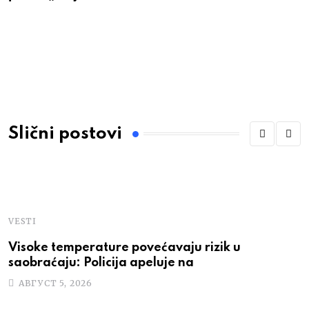
Slični postovi
VESTI
Visoke temperature povećavaju rizik u
saobraćaju: Policija apeluje na
АВГУСТ 5, 2026