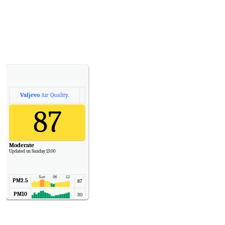
Valjevo
Air Quality.
87
Moderate
Updated on Sunday 13:00
PM2.5
87
PM10
30
NO2
11
SO2
7