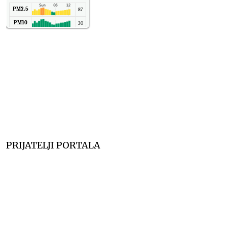
PM2.5
87
PM10
30
NO2
11
SO2
7
CO
6
Temp.
6
PRIJATELJI PORTALA